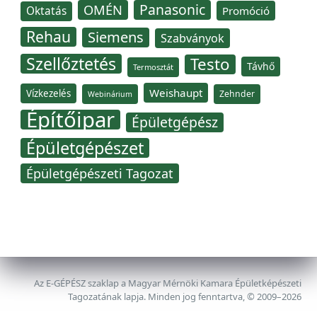
Panasonic
OMÉN
Oktatás
Promóció
Rehau
Siemens
Szabványok
Szellőztetés
Testo
Távhő
Termosztát
Weishaupt
Vízkezelés
Zehnder
Webinárium
Építőipar
Épületgépész
Épületgépészet
Épületgépészeti Tagozat
Az E-GÉPÉSZ szaklap a Magyar Mérnöki Kamara Épületképészeti
Tagozatának lapja. Minden jog fenntartva, © 2009–2026