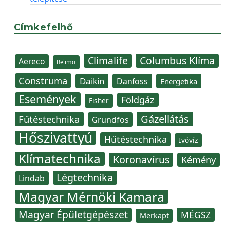
Címkefelhő
Climalife
Columbus Klíma
Aereco
Belimo
Construma
Daikin
Danfoss
Energetika
Események
Földgáz
Fisher
Gázellátás
Fűtéstechnika
Grundfos
Hőszivattyú
Hűtéstechnika
Ivóvíz
Klímatechnika
Koronavírus
Kémény
Légtechnika
Lindab
Magyar Mérnöki Kamara
Magyar Épületgépészet
MÉGSZ
Merkapt