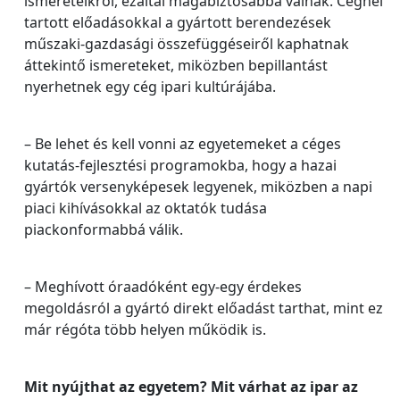
ismereteikről, ezáltal magabiztosabbá válnak. Cégnél
tartott előadásokkal a gyártott berendezések
műszaki-gazdasági összefüggéseiről kaphatnak
áttekintő ismereteket, miközben bepillantást
nyerhetnek egy cég ipari kultúrájába.
– Be lehet és kell vonni az egyetemeket a céges
kutatás-fejlesztési programokba, hogy a hazai
gyártók versenyképesek legyenek, miközben a napi
piaci kihívásokkal az oktatók tudása
piackonformabbá válik.
– Meghívott óraadóként egy-egy érdekes
megoldásról a gyártó direkt előadást tarthat, mint ez
már régóta több helyen működik is.
Mit nyújthat az egyetem? Mit várhat az ipar az