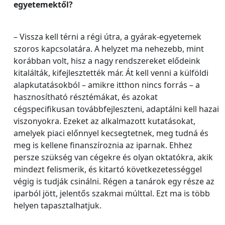
egyetemektől?
– Vissza kell térni a régi útra, a gyárak-egyetemek
szoros kapcsolatára. A helyzet ma nehezebb, mint
korábban volt, hisz a nagy rendszereket elődeink
kitalálták, kifejlesztették már. Át kell venni a külföldi
alapkutatásokból – amikre itthon nincs forrás – a
hasznosítható résztémákat, és azokat
cégspecifikusan továbbfejleszteni, adaptálni kell hazai
viszonyokra. Ezeket az alkalmazott kutatásokat,
amelyek piaci előnnyel kecsegtetnek, meg tudná és
meg is kellene finanszíroznia az iparnak. Ehhez
persze szükség van cégekre és olyan oktatókra, akik
mindezt felismerik, és kitartó következetességgel
végig is tudják csinálni. Régen a tanárok egy része az
iparból jött, jelentős szakmai múlttal. Ezt ma is több
helyen tapasztalhatjuk.