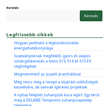
Keresés
Keresés
Legfrissebb cikkek
Hogyan javítható a légkondicionálás
energiahatékonysága
Szabványoknak megfelelő, gyors és alapos
szivárgáskeresés a testo 513, 514 és 515 EX
segítségével
Megmenthető az izzadó áramhálózat
Még nincs meg a recept a vízjárási szélsőségek
kezelésére, de vannak ígéretes projektek
A nyitva felejtett zuhanyzók kora lejárt: Így térül
meg a DELABIE Tempomix zuhanycsaptelep
telepítése