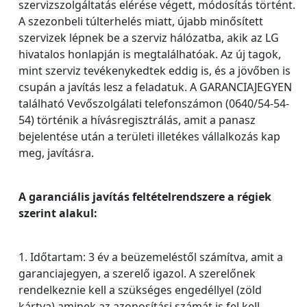
szervizszolgáltatás elérése végett, módosítás történt.
A szezonbeli túlterhelés miatt, újabb minősített
szervizek lépnek be a szerviz hálózatba, akik az LG
hivatalos honlapján is megtalálhatóak. Az új tagok,
mint szerviz tevékenykedtek eddig is, és a jövőben is
csupán a javítás lesz a feladatuk. A GARANCIAJEGYEN
található Vevőszolgálati telefonszámon (0640/54-54-
54) történik a hívásregisztrálás, amit a panasz
bejelentése után a területi illetékes vállalkozás kap
meg, javításra.
A garanciális javítás feltételrendszere a régiek
szerint alakul:
1. Időtartam: 3 év a beüzemeléstől számítva, amit a
garanciajegyen, a szerelő igazol. A szerelőnek
rendelkeznie kell a szükséges engedéllyel (zöld
kártya) aminek az azonosítási számát is fel kell