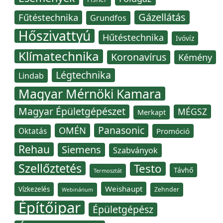
Gázellátás
Fűtéstechnika
Grundfos
Hőszivattyú
Hűtéstechnika
Ivóvíz
Klímatechnika
Koronavírus
Kémény
Légtechnika
Lindab
Magyar Mérnöki Kamara
Magyar Épületgépészet
MÉGSZ
Merkapt
Panasonic
OMÉN
Oktatás
Promóció
Rehau
Siemens
Szabványok
Szellőztetés
Testo
Távhő
Termosztát
Weishaupt
Vízkezelés
Zehnder
Webinárium
Építőipar
Épületgépész