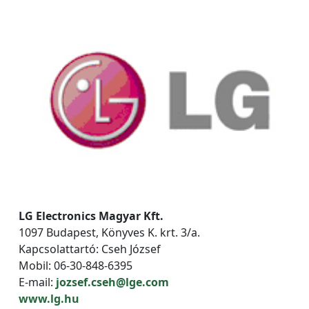
LG Electronics Magyar Kft.
1097 Budapest, Könyves K. krt. 3/a.
Kapcsolattartó: Cseh József
Mobil: 06-30-848-6395
E-mail:
jozsef.cseh@lge.com
www.lg.hu