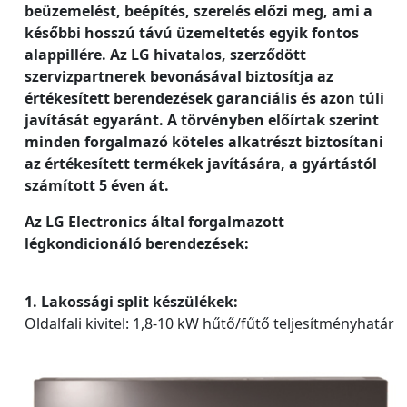
beüzemelést, beépítés, szerelés előzi meg, ami a
későbbi hosszú távú üzemeltetés egyik fontos
alappillére. Az LG hivatalos, szerződött
szervizpartnerek bevonásával biztosítja az
értékesített berendezések garanciális és azon túli
javítását egyaránt. A törvényben előírtak szerint
minden forgalmazó köteles alkatrészt biztosítani
az értékesített termékek javítására, a gyártástól
számított 5 éven át.
Az LG Electronics által forgalmazott
légkondicionáló berendezések:
1. Lakossági split készülékek:
Oldalfali kivitel: 1,8-10 kW hűtő/fűtő teljesítményhatár