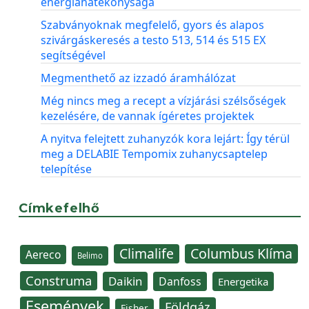
energiahatékonysága
Szabványoknak megfelelő, gyors és alapos
szivárgáskeresés a testo 513, 514 és 515 EX
segítségével
Megmenthető az izzadó áramhálózat
Még nincs meg a recept a vízjárási szélsőségek
kezelésére, de vannak ígéretes projektek
A nyitva felejtett zuhanyzók kora lejárt: Így térül
meg a DELABIE Tempomix zuhanycsaptelep
telepítése
Címkefelhő
Climalife
Columbus Klíma
Aereco
Belimo
Construma
Daikin
Danfoss
Energetika
Események
Földgáz
Fisher