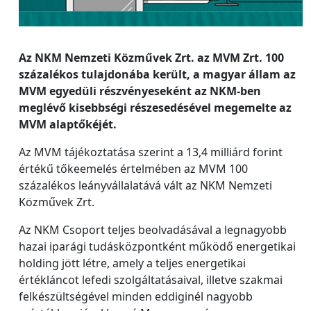
Az NKM Nemzeti Közművek Zrt. az MVM Zrt. 100
százalékos tulajdonába került, a magyar állam az
MVM egyedüli részvényeseként az NKM-ben
meglévő kisebbségi részesedésével megemelte az
MVM alaptőkéjét.
Az MVM tájékoztatása szerint a 13,4 milliárd forint
értékű tőkeemelés értelmében az MVM 100
százalékos leányvállalatává vált az NKM Nemzeti
Közművek Zrt.
Az NKM Csoport teljes beolvadásával a legnagyobb
hazai iparági tudásközpontként működő energetikai
holding jött létre, amely a teljes energetikai
értékláncot lefedi szolgáltatásaival, illetve szakmai
felkészültségével minden eddiginél nagyobb