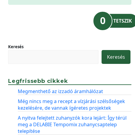
0
TETSZIK
Keresés
Keresés
Legfrissebb cikkek
Megmenthető az izzadó áramhálózat
Még nincs meg a recept a vízjárási szélsőségek
kezelésére, de vannak ígéretes projektek
A nyitva felejtett zuhanyzók kora lejárt: Így térül
meg a DELABIE Tempomix zuhanycsaptelep
telepítése