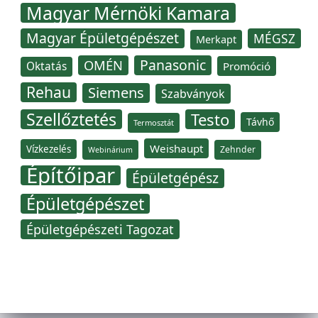
Magyar Mérnöki Kamara
Magyar Épületgépészet
MÉGSZ
Merkapt
Panasonic
OMÉN
Oktatás
Promóció
Rehau
Siemens
Szabványok
Szellőztetés
Testo
Távhő
Termosztát
Weishaupt
Vízkezelés
Zehnder
Webinárium
Építőipar
Épületgépész
Épületgépészet
Épületgépészeti Tagozat