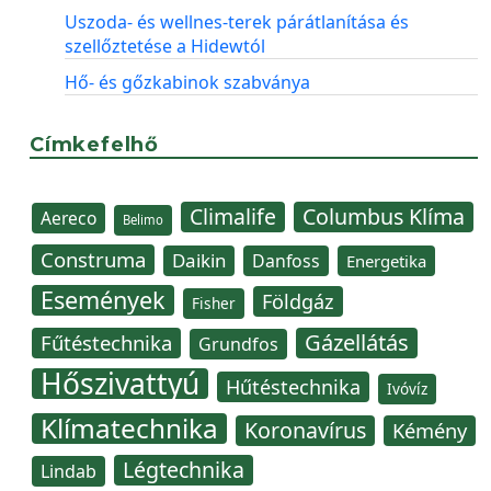
Uszoda- és wellnes-terek párátlanítása és
szellőztetése a Hidewtól
Hő- és gőzkabinok szabványa
Címkefelhő
Climalife
Columbus Klíma
Aereco
Belimo
Construma
Daikin
Danfoss
Energetika
Események
Földgáz
Fisher
Gázellátás
Fűtéstechnika
Grundfos
Hőszivattyú
Hűtéstechnika
Ivóvíz
Klímatechnika
Koronavírus
Kémény
Légtechnika
Lindab