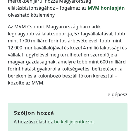
mértékben járul hozzá Magyarország
ellátásbiztonságához – fogalmaz az
MVM honlapján
olvasható közlemény.
Az MVM Csoport Magyarország harmadik
legnagyobb vállalatcsoportja; 57 tagvállalatával, több
mint 1700 milliárd forintos árbevételével, több mint
12 000 munkavállalójával és közel 4 millió lakossági és
vállalati ügyfelével megkerülhetetlen szereplője a
magyar gazdaságnak, amelyre több mint 600 milliárd
forint hatást gyakorol a költségvetési befizetésen, a
béreken és a különböző beszállítókon keresztül –
közölte az MVM.
e-gépész
Szóljon hozzá
A hozzászóláshoz
be kell jelentkezni
.