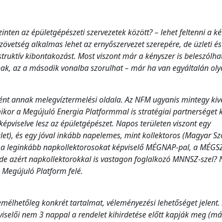
inten az épületgépészeti szervezetek között? – lehet feltenni a ké
 Szövetség alkalmas lehet az ernyőszervezet szerepére, de üzleti é
uktív kibontakozást. Most viszont már a kényszer is beleszólha
ak, az a második vonalba szorulhat – már ha van egyáltalán oly
ént annak melegvíztermelési oldala. Az NFM ugyanis mintegy kive
or a Megújuló Energia Platformmal is stratégiai partnerséget k
 képviselve lesz az épületgépészet. Napos területen viszont egy
t), és egy jóval inkább napelemes, mint kollektoros (Magyar Sz
esz a leginkább napkollektorosokat képviselő MÉGNAP-pal, a MÉGS
, de azért napkollektorokkal is vastagon foglalkozó MNNSZ-szel? 
 Megújuló Platform felé.
mélhetőleg konkrét tartalmat, véleményezési lehetőséget jelent.
iselői nem 3 nappal a rendelet kihirdetése előtt kapják meg (má