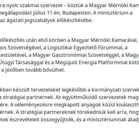
kára nyolc szakmai szervezet – köztük a Magyar Mérnöki Ka
i megállapodást július 11-én, Budapesten. A minisztérium a
 az ágazati jogszabályok előkészítésébe.
 előkészítés után első körben a Magyar Mérnöki Kamarával,
s Szövetségével, a Logisztikai Egyeztető Fórummal, a
estületével, a Magyar Gasztronómiai Szövetséggel, a Magy
Útügyi Társasággal és a Megújuló Energia Platformmal kötö
 a jövőben tovább bővülhet.
kben készült tervezeteket legkésőbb a kormányzati szerve
 stratégiai partnernek. Az együttműködő szervezetek mag
ésére. A véleményezésre megkapott anyagok közül kiválaszth
érnek. A stratégiai partnereknek törekedniük kell arra, hog
etek észrevételeit összegyűjtsék, és a minisztériumnak átad