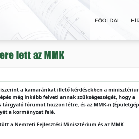
FŐOLDAL
HÍ
ere lett az MMK
miszerint a kamaránkat illető kérdésekben a minisztériu
lépés még inkább felveti annak szükségességét, hogy a
tárgyaló fórumot hozzon létre, és az MMK-n (Épületgép
yét a kormányzat felé.
tött a Nemzeti Fejlesztési Minisztérium és az MMK