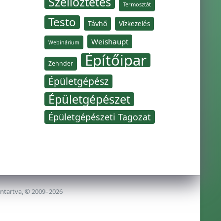
Szellőztetés
Termosztát
Testo
Távhő
Vízkezelés
Weishaupt
Webinárium
Építőipar
Zehnder
Épületgépész
Épületgépészet
Épületgépészeti Tagozat
nntartva, © 2009–2026