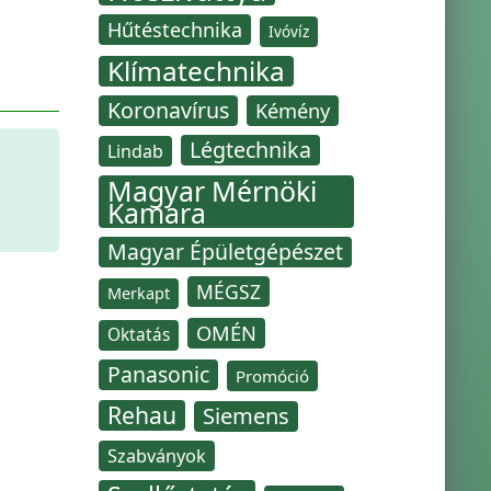
Hűtéstechnika
Ivóvíz
Klímatechnika
Koronavírus
Kémény
Légtechnika
Lindab
Magyar Mérnöki
Kamara
Magyar Épületgépészet
MÉGSZ
Merkapt
OMÉN
Oktatás
Panasonic
Promóció
Rehau
Siemens
Szabványok