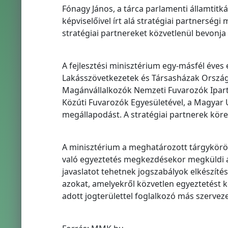
Fónagy János, a tárca parlamenti államtit
képviselőivel írt alá stratégiai partnerség
stratégiai partnereket közvetlenül bevonja
A fejlesztési minisztérium egy-másfél éves
Lakásszövetkezetek és Társasházak Országo
Magánvállalkozók Nemzeti Fuvarozók Ipart
Közúti Fuvarozók Egyesületével, a Magyar 
megállapodást. A stratégiai partnerek köre
A minisztérium a meghatározott tárgykörö
való egyeztetés megkezdésekor megküldi a
javaslatot tehetnek jogszabályok elkészít
azokat, amelyekről közvetlen egyeztetést k
adott jogterülettel foglalkozó más szervez