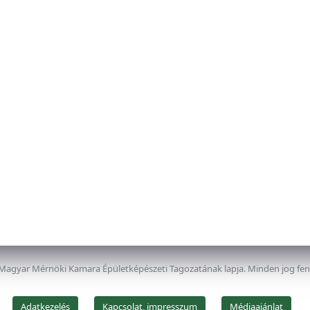
 Magyar Mérnöki Kamara Épületképészeti Tagozatának lapja. Minden jog fe
Adatkezelés
Kapcsolat, impresszum
Médiaajánlat