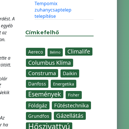
Tempomix
zuhanycsaptelep
telepítése
rdést. A
s egyéb
t az
Címkefelhő
an.
Climalife
Aereco
Belimo
tte a
Columbus Klíma
ötött.
Construma
Daikin
olár
Danfoss
Energetika
Z
Nekik
Események
Fisher
Fűtéstechnika
Földgáz
Gázellátás
Grundfos
 Az
Hőszivattyú
r ha