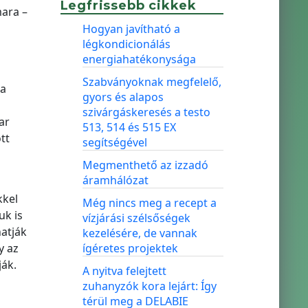
Legfrissebb cikkek
mara –
Hogyan javítható a
légkondicionálás
energiahatékonysága
Szabványoknak megfelelő,
 a
gyors és alapos
szivárgáskeresés a testo
ar
513, 514 és 515 EX
tt
segítségével
Megmenthető az izzadó
áramhálózat
kkel
Még nincs meg a recept a
uk is
vízjárási szélsőségek
atják
kezelésére, de vannak
y az
ígéretes projektek
ják.
A nyitva felejtett
zuhanyzók kora lejárt: Így
térül meg a DELABIE