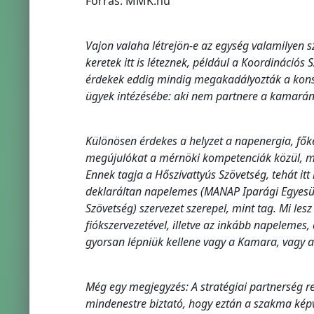
Forrás: MMK.hu
Vajon valaha létrejön-e az egység valamilyen sz
keretek itt is léteznek, például a Koordinációs
érdekek eddig mindig megakadályozták a konstr
ügyek intézésébe: aki nem partnere a kamarán
Különösen érdekes a helyzet a napenergia, fők
megújulókat a mérnöki kompetenciák közül, mik
Ennek tagja a Hőszivattyús Szövetség, tehát itt
deklaráltan napelemes (MANAP Iparági Egyesüle
Szövetség) szervezet szerepel, mint tag. Mi l
fiókszervezetével, illetve az inkább napelemes
gyorsan lépniük kellene vagy a Kamara, vagy a
Még egy megjegyzés: A stratégiai partnerség re
mindenestre biztató, hogy eztán a szakma képv