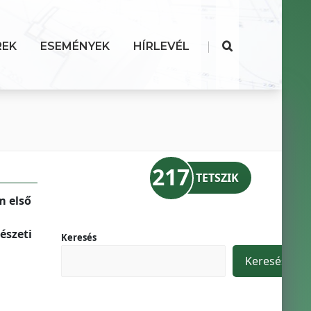
|
REK
ESEMÉNYEK
HÍRLEVÉL
217
TETSZIK
m első
észeti
Keresés
Keresés