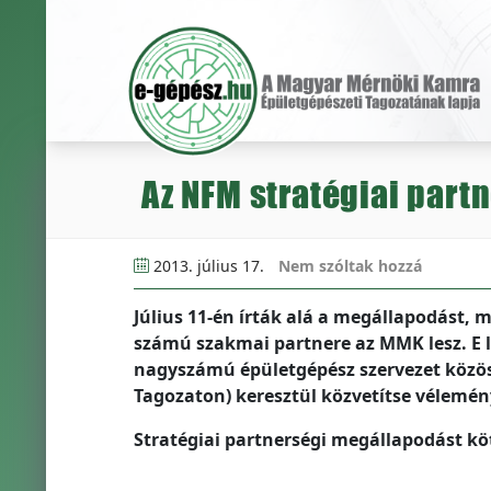
Az NFM stratégiai partn
2013. július 17.
Nem szóltak hozzá
Július 11-én írták alá a megállapodást, 
számú szakmai partnere az MMK lesz. E 
nagyszámú épületgépész szervezet közös 
Tagozaton) keresztül közvetítse vélemén
Stratégiai partnerségi megállapodást kö