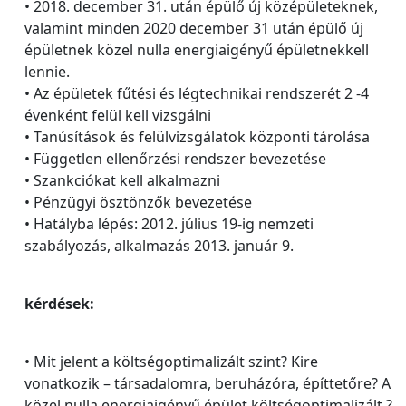
• 2018. december 31. után épülő új középületeknek,
valamint minden 2020 december 31 után épülő új
épületnek közel nulla energiaigényű épületnekkell
lennie.
• Az épületek fűtési és légtechnikai rendszerét 2 -4
évenként felül kell vizsgálni
• Tanúsítások és felülvizsgálatok központi tárolása
• Független ellenőrzési rendszer bevezetése
• Szankciókat kell alkalmazni
• Pénzügyi ösztönzők bevezetése
• Hatályba lépés: 2012. július 19-ig nemzeti
szabályozás, alkalmazás 2013. január 9.
kérdések:
• Mit jelent a költségoptimalizált szint? Kire
vonatkozik – társadalomra, beruházóra, építtetőre? A
közel nulla energiaigényű épület költségoptimalizált ?