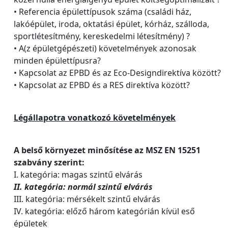
• Referencia épülettípusok száma (családi ház,
lakóépület, iroda, oktatási épület, kórház, szálloda,
sportlétesítmény, kereskedelmi létesítmény) ?
• A(z épületgépészeti) követelmények azonosak
minden épülettípusra?
• Kapcsolat az EPBD és az Eco-Designdirektíva között?
• Kapcsolat az EPBD és a RES direktíva között?
Légállapotra vonatkozó követelmények
A belső környezet minősítése az MSZ EN 15251
szabvány szerint:
I. kategória: magas szintű elvárás
II. kategória: normál szintű elvárás
III. kategória: mérsékelt szintű elvárás
IV. kategória: előző három kategórián kívül eső
épületek