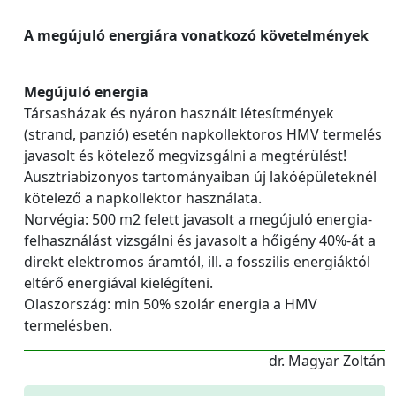
A megújuló energiára vonatkozó követelmények
Megújuló energia
Társasházak és nyáron használt létesítmények
(strand, panzió) esetén napkollektoros HMV termelés
javasolt és kötelező megvizsgálni a megtérülést!
Ausztriabizonyos tartományaiban új lakóépületeknél
kötelező a napkollektor használata.
Norvégia: 500 m2 felett javasolt a megújuló energia-
felhasználást vizsgálni és javasolt a hőigény 40%-át a
direkt elektromos áramtól, ill. a fosszilis energiáktól
eltérő energiával kielégíteni.
Olaszország: min 50% szolár energia a HMV
termelésben.
dr. Magyar Zoltán