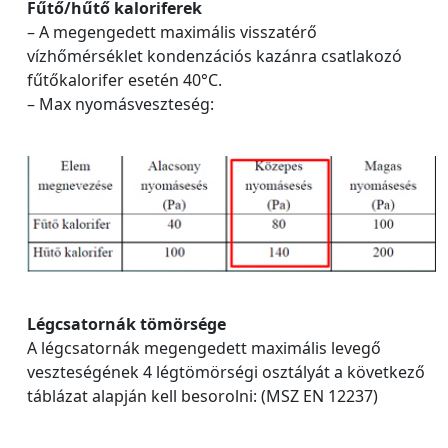
Fűtő/hűtő kaloriferek
– A megengedett maximális visszatérő
vízhőmérséklet kondenzációs kazánra csatlakozó
fűtőkalorifer esetén 40°C.
– Max nyomásveszteség:
Légcsatornák tömörsége
A légcsatornák megengedett maximális levegő
veszteségének 4 légtömörségi osztályát a következő
táblázat alapján kell besorolni: (MSZ EN 12237)