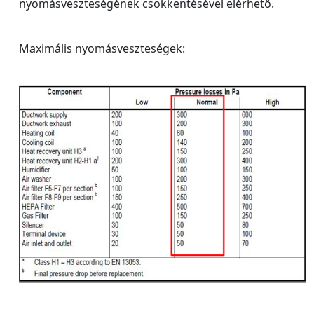
nyomásveszteségének csökkentésével elérhető.
Maximális nyomásveszteségek: