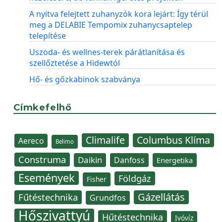
A nyitva felejtett zuhanyzók kora lejárt: Így térül
meg a DELABIE Tempomix zuhanycsaptelep
telepítése
Uszoda- és wellnes-terek párátlanítása és
szellőztetése a Hidewtól
Hő- és gőzkabinok szabványa
Címkefelhő
Climalife
Columbus Klíma
Aereco
Belimo
Construma
Daikin
Danfoss
Energetika
Események
Földgáz
Fisher
Gázellátás
Fűtéstechnika
Grundfos
Hőszivattyú
Hűtéstechnika
Ivóvíz