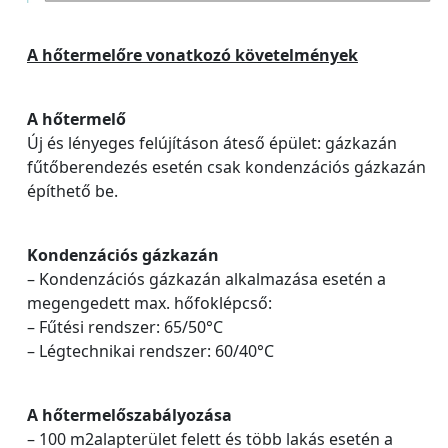
A hőtermelőre vonatkozó követelmények
A hőtermelő
Új és lényeges felújításon áteső épület: gázkazán
fűtőberendezés esetén csak kondenzációs gázkazán
építhető be.
Kondenzációs gázkazán
– Kondenzációs gázkazán alkalmazása esetén a
megengedett max. hőfoklépcső:
– Fűtési rendszer: 65/50°C
– Légtechnikai rendszer: 60/40°C
A hőtermelőszabályozása
– 100 m2alapterület felett és több lakás esetén a