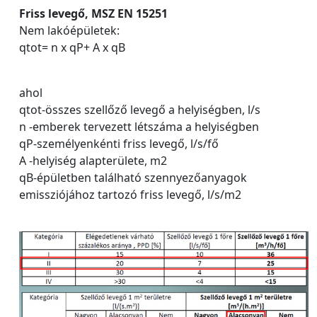
Friss levegő, MSZ EN 15251
Nem lakóépületek:
qtot= n x qP+ A x qB
ahol
qtot-összes szellőző levegő a helyiségben, l/s
n -emberek tervezett létszáma a helyiségben
qP-személyenkénti friss levegő, l/s/fő
A -helyiség alapterülete, m2
qB-épületben található szennyezőanyagok
emissziójához tartozó friss levegő, l/s/m2