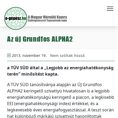
Az új Grundfos ALPHA2
2013. november 19.
Nem szóltak hozzá
a TÜV SÜD által a „Legjobb az energiahatékonyság
terén” minősítést kapta.
A TÜV SÜD tanúsítványa alapján az ÚJ Grundfos
ALPHA2 keringető szivattyú hivatalosan is a legjobb
energiahatékonyságú keringető a piacon, a legkisebb
EEI (energiahatékonysági index) értékkel, és a
legkevesebb éves energiafogyasztással. A teszt során
hat különböző márkájú szivattyút hasonlítottak