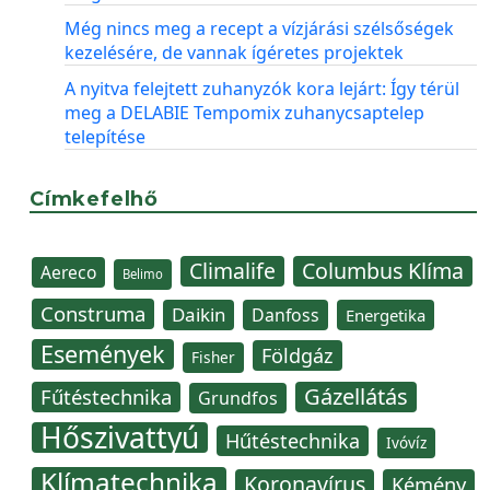
Még nincs meg a recept a vízjárási szélsőségek
kezelésére, de vannak ígéretes projektek
A nyitva felejtett zuhanyzók kora lejárt: Így térül
meg a DELABIE Tempomix zuhanycsaptelep
telepítése
Címkefelhő
Climalife
Columbus Klíma
Aereco
Belimo
Construma
Daikin
Danfoss
Energetika
Események
Földgáz
Fisher
Gázellátás
Fűtéstechnika
Grundfos
Hőszivattyú
Hűtéstechnika
Ivóvíz
Klímatechnika
Koronavírus
Kémény