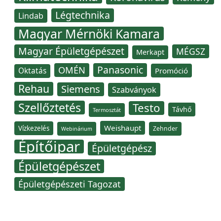
Légtechnika
Lindab
Magyar Mérnöki Kamara
Magyar Épületgépészet
MÉGSZ
Merkapt
Panasonic
OMÉN
Oktatás
Promóció
Rehau
Siemens
Szabványok
Szellőztetés
Testo
Távhő
Termosztát
Weishaupt
Vízkezelés
Zehnder
Webinárium
Építőipar
Épületgépész
Épületgépészet
Épületgépészeti Tagozat