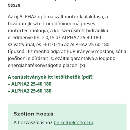
össze.
Az új ALPHA2 optimalizált motor kialakítása, a
továbbfejlesztett neodímium mágneses
motortechnológia, a korszerűsített hidraulika
eredménye EEI > 0,15 az ALPHA2 25-40 180
szivattyúnál, és EEI > 0,16 az ALPHA2 25-60 180
típusnál. Ez meghaladja az EuP-irányelv mostani, sőt a
jövőbeni előírásait is, ezáltal garantálva a legjobb
energiahatékonyságot a piacon. (x)
A tanúsítványok itt letölthetők (pdf):
– ALPHA2 25-40 180
– ALPHA2 25-60 180
Szóljon hozzá
A hozzászóláshoz
be kell jelentkezni
.