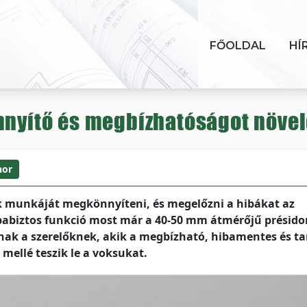
FŐOLDAL
HÍ
nnyítő és megbízhatóságot növelő
or
ők munkáját megkönnyíteni, és megelőzni a hibákat az
babiztos funkció most már a 40-50 mm átmérőjű présid
nak a szerelőknek, akik a megbízható, hibamentes és ta
mellé teszik le a voksukat.