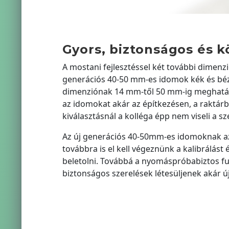
Gyors, biztonságos és 
A mostani fejlesztéssel két további dimenzi
generációs 40-50 mm-es idomok kék és bézs 
dimenziónak 14 mm-től 50 mm-ig meghatáro
az idomokat akár az építkezésen, a raktár
kiválasztásnál a kolléga épp nem viseli a s
Az új generációs 40-50mm-es idomoknak az 
továbbra is el kell végeznünk a kalibrálást
beletolni. Továbbá a nyomáspróbabiztos fun
biztonságos szerelések létesüljenek akár új