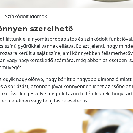
Színkódolt idomok
könnyen szerelhető
ót láttunk el a nyomáspróbabiztos és színkódolt funkcióval.
színű gyűrűkkel vannak ellátva. Ez azt jelenti, hogy mind
zásra került a saját színe, ami könnyebben felismerhetővé
ban vagy nagykereskedő számára, még abban az esetben is,
zemüvegét.
egyik nagy előnye, hogy bár itt a nagyobb dimenzió miatt
 és a sorjázást, azonban jóval könnyebben lehet az csőbe az
kcióval kiegészülve megfelel azon feltételeknek, hogy tart
 épületekben vagy felújítások esetén is.