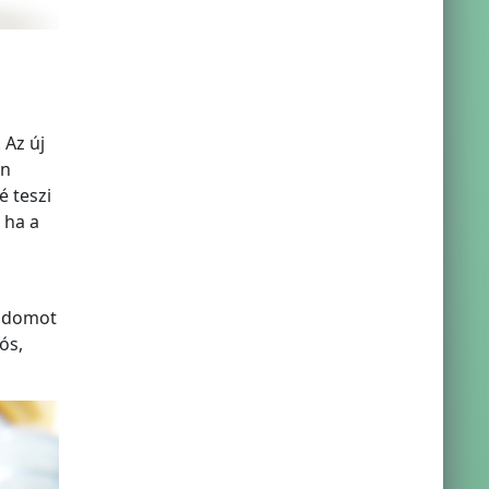
 Az új
en
 teszi
 ha a
 idomot
ós,