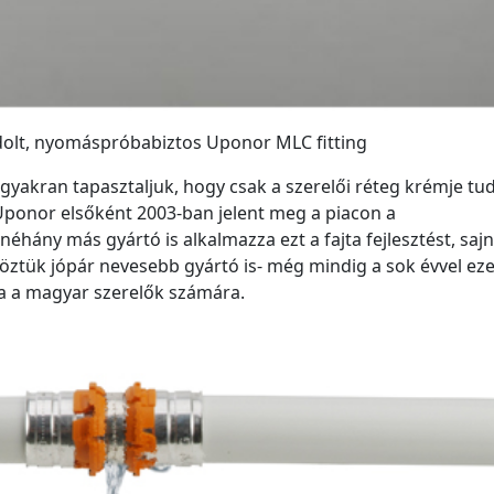
dolt, nyomáspróbabiztos Uponor MLC fitting
yakran tapasztaljuk, hogy csak a szerelői réteg krémje tud
 Uponor elsőként 2003-ban jelent meg a piacon a
éhány más gyártó is alkalmazza ezt a fajta fejlesztést, saj
ztük jópár nevesebb gyártó is- még mindig a sok évvel ezel
ja a magyar szerelők számára.