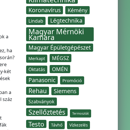
Koronavírus
Kémény
Légtechnika
Lindab
Magyar Mérnöki
Kamara
ok a
Magyar Épületgépészet
ez, ha
 során?
MÉGSZ
Merkapt
ere
OMÉN
Oktatás
y-két
kések
Panasonic
Promóció
Rehau
Siemens
ában a
l száz
Szabványok
Szellőztetés
Termosztát
t
Testo
fák
Távhő
Vízkezelés