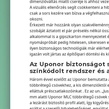
dimenzióváltás miatti cseréje is ahhoz vez
A vizuális ellenőrzés segít csökkenteni a h
csak a sors kezére van bízva a végfelhaszn
okozni.
Érkezett már hozzánk olyan szakvéleménnye
szobáját áztatott el pár préselés nélkül 
alkalommal is a gipszkarton mennyezetet és 
nyomáspróbát pedig hitelesen, sikeresen e
ilyen biztonságos technológiák már elérhe
igazán volt jártas az építőipari döntési és
Az Uponor biztonságot s
színkódolt rendszer és 
Három évvel ezelőtt az Uponor bemutatta a
többrétegű csövekhez, a kis dimenzióktól e
elláttuk préscsatlakozóinkat . Ez az un. „J
mm alatti Uponor MLC többrétegű csövek so
a lezárást biztosító profil alatt, így kigyű
ezáltal a szerelői hibalehetőséget, egyútta