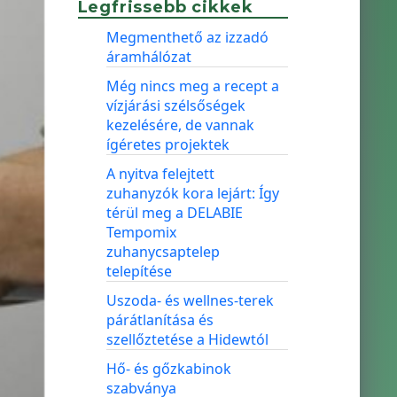
Legfrissebb cikkek
Megmenthető az izzadó
áramhálózat
Még nincs meg a recept a
vízjárási szélsőségek
kezelésére, de vannak
ígéretes projektek
A nyitva felejtett
zuhanyzók kora lejárt: Így
térül meg a DELABIE
Tempomix
zuhanycsaptelep
telepítése
Uszoda- és wellnes-terek
párátlanítása és
szellőztetése a Hidewtól
Hő- és gőzkabinok
szabványa