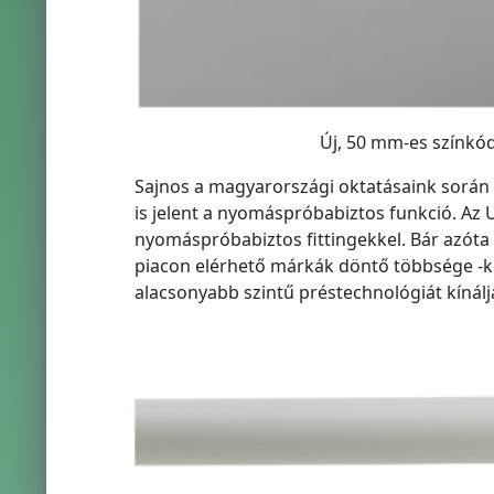
Új, 50 mm-es színkó
Sajnos a magyarországi oktatásaink során g
is jelent a nyomáspróbabiztos funkció. Az
nyomáspróbabiztos fittingekkel. Bár azóta n
piacon elérhető márkák döntő többsége -kö
alacsonyabb szintű préstechnológiát kínál