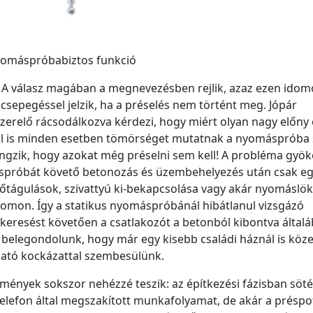
omáspróbabiztos funkció
? A válasz magában a megnevezésben rejlik, azaz ezen idom
epegéssel jelzik, ha a préselés nem történt meg. Jópár
erelő rácsodálkozva kérdezi, hogy miért olyan nagy előny 
kül is minden esetben tömörséget mutatnak a nyomáspróba
ngzik, hogy azokat még préselni sem kell! A probléma gyök
máspróbát követő betonozás és üzembehelyezés után csak eg
, hőtágulások, szivattyú ki-bekapcsolása vagy akár nyomáslö
omon. Így a statikus nyomáspróbánál hibátlanul vizsgázó
bakeresést követően a csatlakozót a betonból kibontva által
belegondolunk, hogy már egy kisebb családi háznál is köze
lható kockázattal szembesülünk.
mények sokszor nehézzé teszik: az építkezési fázisban söté
telefon által megszakított munkafolyamat, de akár a préspo