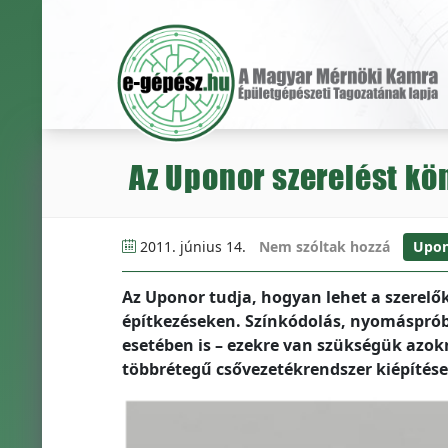
Az Uponor szerelést kö
2011. június 14.
Nem szóltak hozzá
Upon
Az Uponor tudja, hogyan lehet a szerel
építkezéseken. Színkódolás, nyomáspró
esetében is – ezekre van szükségük azok
többrétegű csővezetékrendszer kiépítése 