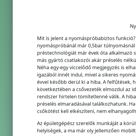
Ny
Mit is jelent a nyomáspróbabiztos funkció
nyomáspróbánál már 0,5bar túlnyomásnál cs
préstechnológiát már évek óta alkalmazó sz
más gyártó csatlakozói akár préselés nél
Néha egy-egy viccelődő megjegyzés is elha
igazából innét indul, mivel a sikeres nyo
évvel később derül ki a hiba. A felfűtések
következtében a csővezeték elmozdul az id
rendszer hirtelen tömítetlenné válik. A hi
préselés elmaradásával találkozhatunk. Ha 
csőkötést kell elkészíteni, nem elhanyago
Az épületgépész szerelők munkáját a körül
helyiségek, a ma már oly jellemzően mobil