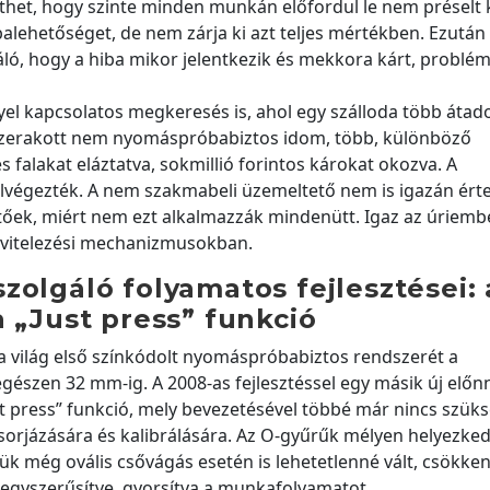
ethet, hogy szinte minden munkán előfordul le nem préselt 
ibalehetőséget, de nem zárja ki azt teljes mértékben. Ezutá
áló, hogy a hiba mikor jelentkezik és mekkora kárt, problém
l kapcsolatos megkeresés is, ahol egy szálloda több átado
összerakott nem nyomáspróbabiztos idom, több, különböző
falakat eláztatva, sokmillió forintos károkat okozva. A
lvégezték. A nem szakmabeli üzemeltető nem is igazán érte
tőek, miért nem ezt alkalmazzák mindenütt. Igaz az úriem
 kivitelezési mechanizmusokban.
zolgáló folyamatos fejlesztései: 
a „Just press” funkció
 világ első színkódolt nyomáspróbabiztos rendszerét a
gészen 32 mm-ig. A 2008-as fejlesztéssel egy másik új előnn
ust press” funkció, mely bevezetésével többé már nincs szüks
rjázására és kalibrálására. Az O-gyűrűk mélyen helyezked
résük még ovális csővágás esetén is lehetetlenné vált, csökke
l egyszerűsítve, gyorsítva a munkafolyamatot.