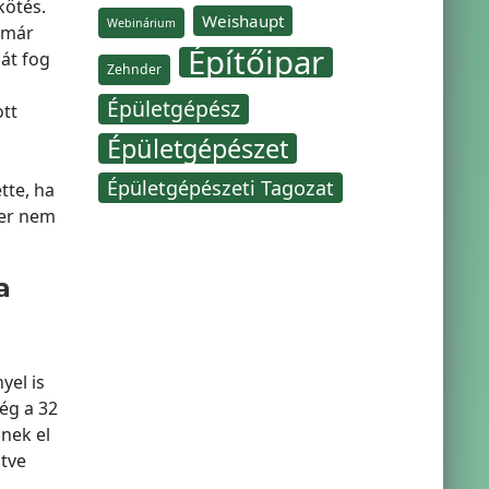
kötés.
Weishaupt
Webinárium
n már
Építőipar
át fog
Zehnder
Épületgépész
tt
Épületgépészet
Épületgépészeti Tagozat
tte, ha
ber nem
a
yel is
ég a 32
nek el
ntve