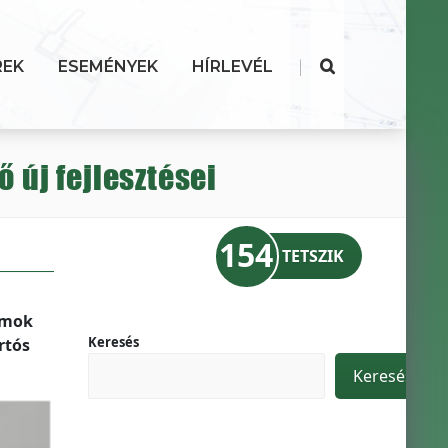
|
REK
ESEMÉNYEK
HÍRLEVÉL
 új fejlesztései
154
TETSZIK
omok
Keresés
rtós
Keresés