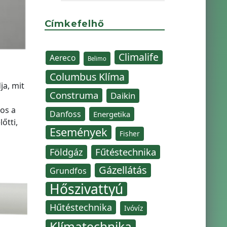
Címkefelhő
Climalife
Aereco
Belimo
Columbus Klíma
ja, mit
Construma
Daikin
nos a
Danfoss
Energetika
őtti,
Események
Fisher
Fűtéstechnika
Földgáz
Gázellátás
Grundfos
Hőszivattyú
Hűtéstechnika
Ivóvíz
Klímatechnika