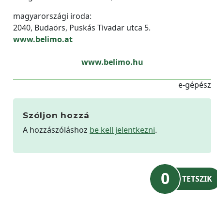
magyarországi iroda:
2040, Budaörs, Puskás Tivadar utca 5.
www.belimo.at
www.belimo.hu
e-gépész
Szóljon hozzá
A hozzászóláshoz
be kell jelentkezni
.
0
TETSZIK