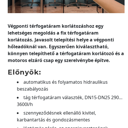
Végponti térfogatáram korlátozáshoz egy
lehetséges megoldás a fix térfogatáram
korlátozás. Javasolt telepítési helye a végponti
hőleadóknál van. Egyszerűen kiválasztható,
könnyen telepíthető a térfogatáram korlátozó és a
motoros elzáró csap egy szerelvénybe építve.
Előnyök:
automatikus és folyamatos hidraulikus
beszabályozás
tág térfogatáram választék, DN15-DN25 290…
3600l/h
szennyeződésnek ellenálló kivitel,
karbantartás és gondozásmentes