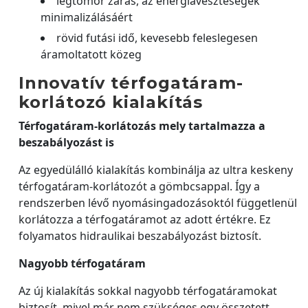
légtömör zárás, az energiaveszteségek
minimalizálásáért
rövid futási idő, kevesebb feleslegesen
áramoltatott közeg
Innovatív térfogatáram-
korlátozó kialakítás
Térfogatáram-korlátozás mely tartalmazza a
beszabályozást is
Az egyedülálló kialakítás kombinálja az ultra keskeny
térfogatáram-korlátozót a gömbcsappal. Így a
rendszerben lévő nyomásingadozásoktól függetlenül
korlátozza a térfogatáramot az adott értékre. Ez
folyamatos hidraulikai beszabályozást biztosít.
Nagyobb térfogatáram
Az új kialakítás sokkal nagyobb térfogatáramokat
biztosít, mivel már nem szükséges egy összetett