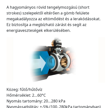
A hagyományos rövid tengelymozgású (short
strokes) szelepektől eltérően a gömb felülete
megakadályozza az eltömődést és a lerakódásokat.
Ez biztosítja a megbízható zárást és segít az
energiaveszteségek elkerülésében.
Közeg: fűtő/hűtővíz
Hőmérséklet: 2…60°C
Nyomás tartomány: 20…280 kPa
Nyomássatbilitás: +-5% (100..280kPa tartományban)