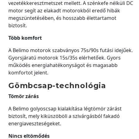
vezetékkeresztmetszet mellett. A szénkefe nélküli DC
motor segít az elakadt motorokból eredő hibák
megszüntetésében, és hosszabb élettartamot
biztosít.
Több komfort
A Belimo motorok szabványos 75s/90s futási idejűek.
Gyorsjáratú motorok 15s/35s elérhetőek. Gyors
működés energiahatékonyságot és magasabb
komfortot jelent.
Gömbcsap-technológia
Tömör zárás
A Belimo golyoscsap kialakítása légtömör zárást
biztosít, mely kiküszöböli a szivárgásból fakadó
energiaveszteségeket.
Nincs eltömődés