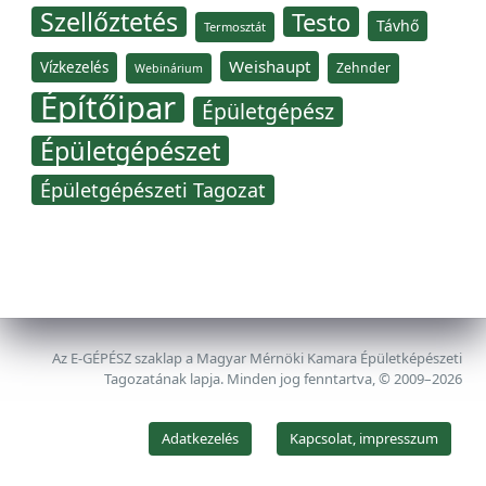
Szellőztetés
Testo
Távhő
Termosztát
Weishaupt
Vízkezelés
Zehnder
Webinárium
Építőipar
Épületgépész
Épületgépészet
Épületgépészeti Tagozat
Az E-GÉPÉSZ szaklap a Magyar Mérnöki Kamara Épületképészeti
Tagozatának lapja. Minden jog fenntartva, © 2009–2026
Adatkezelés
Kapcsolat, impresszum