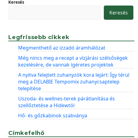
Keresés
Keresés
Legfrissebb cikkek
Megmenthető az izzadó áramhálózat
Még nincs meg a recept a vízjárási szélsőségek
kezelésére, de vannak ígéretes projektek
A nyitva felejtett zuhanyzók kora lejárt: Így térül
meg a DELABIE Tempomix zuhanycsaptelep
telepítése
Uszoda- és wellnes-terek párátlanítása és
szellőztetése a Hidewtól
Hő- és gőzkabinok szabványa
Címkefelhő