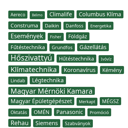
Climalife
Columbus Klíma
Aereco
Belimo
Construma
Daikin
Danfoss
Energetika
Események
Földgáz
Fisher
Gázellátás
Fűtéstechnika
Grundfos
Hőszivattyú
Hűtéstechnika
Ivóvíz
Klímatechnika
Koronavírus
Kémény
Légtechnika
Lindab
Magyar Mérnöki Kamara
Magyar Épületgépészet
MÉGSZ
Merkapt
Panasonic
OMÉN
Oktatás
Promóció
Rehau
Siemens
Szabványok