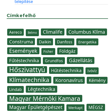
telepítése
Címkefelhő
Climalife
Columbus Klíma
Aereco
Belimo
Construma
Daikin
Danfoss
Energetika
Események
Földgáz
Fisher
Gázellátás
Fűtéstechnika
Grundfos
Hőszivattyú
Hűtéstechnika
Ivóvíz
Klímatechnika
Koronavírus
Kémény
Légtechnika
Lindab
Magyar Mérnöki Kamara
Magyar Épületgépészet
MÉGSZ
Merkapt