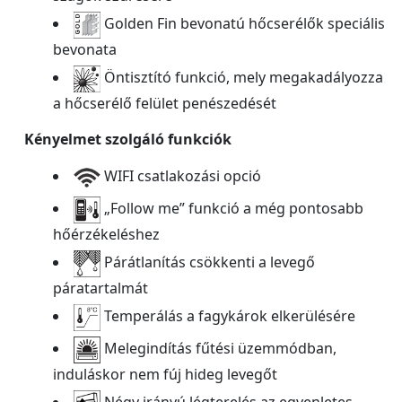
Golden Fin bevonatú hőcserélők speciális
bevonata
Öntisztító funkció, mely megakadályozza
a hőcserélő felület penészedését
Kényelmet szolgáló funkciók
WIFI csatlakozási opció
„Follow me” funkció a még pontosabb
hőérzékeléshez
Párátlanítás csökkenti a levegő
páratartalmát
Temperálás a fagykárok elkerülésére
Melegindítás fűtési üzemmódban,
induláskor nem fúj hideg levegőt