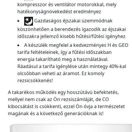
kompresszor és ventilátor motorokkal, mely
hatékonyságnövekedést eredményez
Gazdaságos éjszakai üzemmódnak
köszönhetően a berendezés igazodik az éjszakai
időszakra jellemző kisebb hűtési/fűtési igényhez
A készülék megfelel a kedvezményes H és GEO
tarifa feltételeinek, így a fűtési időszakban
energia takarítható meg a használatával.
Ráadásul a tarifa igénylése után mintegy 40%-kal
olcsóbban veheti az áramot. Ez komoly
rezsicsökkenés!
A takarékos működés egy hosszútávú befektetés,
mellyel nem csak az Ön rezsiszámláját, de CO
kibocsátást is csökkenti, ezzel Ön óvja a természetet
magának és a következő generációknak is!