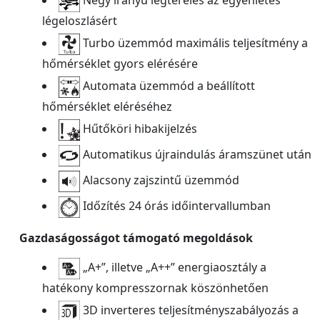
Négy irányú légterelés az egyenletes
légeloszlásért
Turbo üzemmód maximális teljesítmény a
hőmérséklet gyors elérésére
Automata üzemmód a beállított
hőmérséklet eléréséhez
Hűtőköri hibakijelzés
Automatikus újraindulás áramszünet után
Alacsony zajszintű üzemmód
Időzítés 24 órás időintervallumban
Gazdaságosságot támogató megoldások
„A+”, illetve „A++” energiaosztály a
hatékony kompresszornak köszönhetően
3D inverteres teljesítményszabályozás a