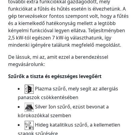
további extra funkciókkal gazdagodott, mely
funkciókat a fűtés és hűtés esetén is élvezhetünk. A
gép tervezésekor fontos szempont volt, hogy a fűtés
és a kiemelkedő hatékonyság mellett a legtöbb
kényelmi funkcióval legyen ellátva. Teljesítményben
2,5 kW-tól egészen 7 kW-ig választhatunk, így
mindenki igényére találunk megfelelő megoldást.
De lássuk, mi az, amit ezzel a berendezéssel
megvásárolunk:
Szűrők a tiszta és egészséges levegőért
Plazma szűrő, mely segít az allergiás
panaszok csökkentésében
Silver Ion szűrő, ezüst bevonat a
kórokozókkal szemben
Hideg katalitikus szűrő, a kellemetlen
szagok szűrésére