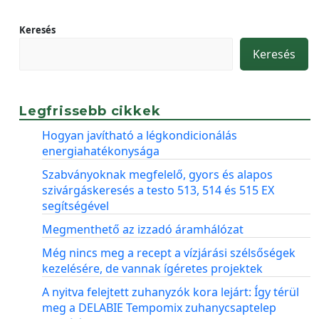
Keresés
Keresés
Legfrissebb cikkek
Hogyan javítható a légkondicionálás
energiahatékonysága
Szabványoknak megfelelő, gyors és alapos
szivárgáskeresés a testo 513, 514 és 515 EX
segítségével
Megmenthető az izzadó áramhálózat
Még nincs meg a recept a vízjárási szélsőségek
kezelésére, de vannak ígéretes projektek
A nyitva felejtett zuhanyzók kora lejárt: Így térül
meg a DELABIE Tempomix zuhanycsaptelep