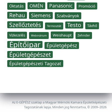
Panasonic
OMÉN
Oktatás
Promóció
Rehau
Siemens
Szabványok
Szellőztetés
Testo
Távhő
Termosztát
Weishaupt
Vízkezelés
Zehnder
Webinárium
Építőipar
Épületgépész
Épületgépészet
Épületgépészeti Tagozat
Az E-GÉPÉSZ szaklap a Magyar Mérnöki Kamara Épületképészeti
Tagozatának lapja. Minden jog fenntartva, © 2009–2026