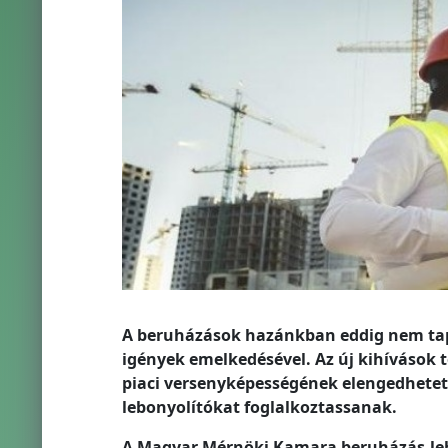
A beruházások hazánkban eddig nem tap
igények emelkedésével. Az új kihívások t
piaci versenyképességének elengedhetetl
lebonyolítókat foglalkoztassanak.
A Magyar Mérnöki Kamara beruházás-lebo