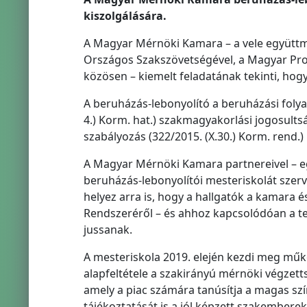
kiszolgálására.
A Magyar Mérnöki Kamara – a vele együttm
Országos Szakszövetségével, a Magyar Pr
közösen – kiemelt feladatának tekinti, ho
A beruházás-lebonyolító a beruházási folya
4.) Korm. hat.) szakmagyakorlási jogosults
szabályozás (322/2015. (X.30.) Korm. rend.)
A Magyar Mérnöki Kamara partnereivel – eg
beruházás-lebonyolítói mesteriskolát szerv
helyez arra is, hogy a hallgatók a kamara é
Rendszeréről – és ahhoz kapcsolódóan a ter
jussanak.
A mesteriskola 2019. elején kezdi meg műk
alapfeltétele a szakirányú mérnöki végzetts
amely a piac számára tanúsítja a magas sz
tájékoztatását is a jól képzett szakemberek