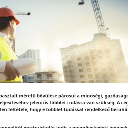
asztalt méretű bővülése párosul a minőségi, gazdaság
eljesítéséhez jelentős többlet tudásra van szükség. A cé
en feltétele, hogy e többlet tudással rendelkező beruhá
nyolitói mesteriskolát indít a megnövekedett igények