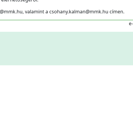
ibor@mmk.hu, valamint a csohany.kalman@mmk.hu címen.
e