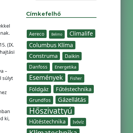
Címkefelhő
ekkel
Climalife
anak.
Aereco
Belimo
Columbus Klíma
5. (IX.
hajtási
Construma
Daikin
Danfoss
Energetika
va –
Események
 súlyt
Fisher
Fűtéstechnika
Földgáz
hez
Gázellátás
Grundfos
Hőszivattyú
onban
d ki,
Hűtéstechnika
Ivóvíz
Klímatechnika