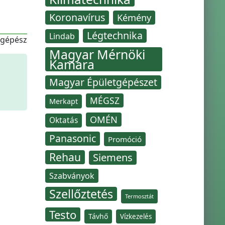
Koronavírus
Kémény
Légtechnika
Lindab
-gépész
Magyar Mérnöki
Kamara
Magyar Épületgépészet
MÉGSZ
Merkapt
OMÉN
Oktatás
Panasonic
Promóció
Rehau
Siemens
Szabványok
Szellőztetés
Termosztát
Testo
Távhő
Vízkezelés