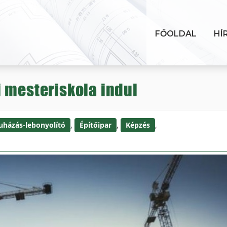
FŐOLDAL
HÍ
 mesteriskola indul
uházás-lebonyolító
,
Építőipar
,
Képzés
,