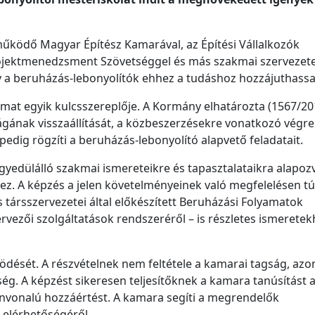
űködő Magyar Építész Kamarával, az Építési Vállalkozók
ojektmenedzsment Szövetséggel és más szakmai szervezet
gy a beruházás-lebonyolítók ehhez a tudáshoz hozzájuthass
mat egyik kulcsszereplője. A Kormány elhatározta (1567/201
ágának visszaállítását, a közbeszerzésekre vonatkozó végre
 pedig rögzíti a beruházás-lebonyolító alapvető feladatait.
yedülálló szakmai ismereteikre és tapasztalataikra alapoz
ez. A képzés a jelen követelményeinek való megfelelésen túl
s társszervezetei által előkészített Beruházási Folyamatok
vezői szolgáltatások rendszeréről – is részletes ismeretek
ödését. A részvételnek nem feltétele a kamarai tagság, az
ég. A képzést sikeresen teljesítőknek a kamara tanúsítást a
ínvonalú hozzáértést. A kamara segíti a megrendelők
 elérhetőségéről.