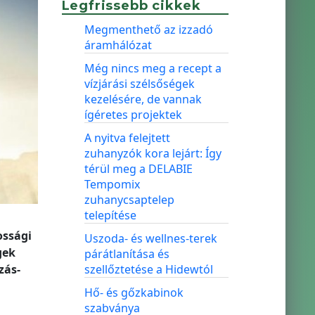
Legfrissebb cikkek
Megmenthető az izzadó
áramhálózat
Még nincs meg a recept a
vízjárási szélsőségek
kezelésére, de vannak
ígéretes projektek
A nyitva felejtett
zuhanyzók kora lejárt: Így
térül meg a DELABIE
Tempomix
zuhanycsaptelep
telepítése
ossági
Uszoda- és wellnes-terek
gek
párátlanítása és
zás-
szellőztetése a Hidewtól
Hő- és gőzkabinok
szabványa