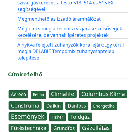
szivárgáskeresés a testo 513, 514 és 515 EX
segítségével
Megmenthető az izzadó áramhálózat
Még nincs meg a recept a vízjárási szélsőségek
kezelésére, de vannak ígéretes projektek
A nyitva felejtett zuhanyzók kora lejárt: Így térül
meg a DELABIE Tempomix zuhanycsaptelep
telepítése
Címkefelhő
Climalife
Columbus Klíma
Aereco
Belimo
Construma
Daikin
Danfoss
Energetika
Események
Földgáz
Fisher
Gázellátás
Fűtéstechnika
Grundfos