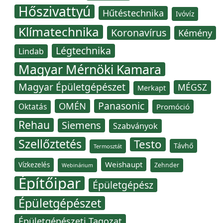
Hőszivattyú
Hűtéstechnika
Ivóvíz
Klímatechnika
Koronavírus
Kémény
Légtechnika
Lindab
Magyar Mérnöki Kamara
Magyar Épületgépészet
MÉGSZ
Merkapt
Panasonic
OMÉN
Oktatás
Promóció
Rehau
Siemens
Szabványok
Szellőztetés
Testo
Távhő
Termosztát
Weishaupt
Vízkezelés
Zehnder
Webinárium
Építőipar
Épületgépész
Épületgépészet
Épületgépészeti Tagozat