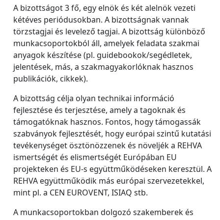
A bizottságot 3 fő, egy elnök és két alelnök vezeti
kétéves periódusokban. A bizottságnak vannak
törzstagjai és levelező tagjai. A bizottság különböző
munkacsoportokból áll, amelyek feladata szakmai
anyagok készítése (pl. guidebookok/segédletek,
jelentések, más, a szakmagyakorlóknak hasznos
publikációk, cikkek).
A bizottság célja olyan technikai információ
fejlesztése és terjesztése, amely a tagoknak és
támogatóknak hasznos. Fontos, hogy támogassák
szabványok fejlesztését, hogy európai szintű kutatási
tevékenységet ösztönözzenek és növeljék a REHVA
ismertségét és elismertségét Európában EU
projekteken és EU-s együttműködéseken keresztül. A
REHVA együttműködik más európai szervezetekkel,
mint pl. a CEN EUROVENT, ISIAQ stb.
A munkacsoportokban dolgozó szakemberek és