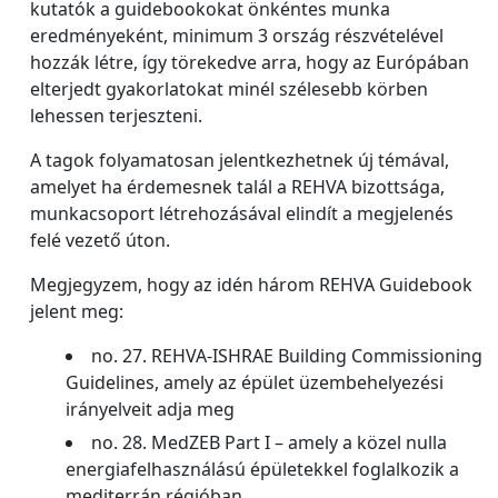
kutatók a guidebookokat önkéntes munka
eredményeként, minimum 3 ország részvételével
hozzák létre, így törekedve arra, hogy az Európában
elterjedt gyakorlatokat minél szélesebb körben
lehessen terjeszteni.
A tagok folyamatosan jelentkezhetnek új témával,
amelyet ha érdemesnek talál a REHVA bizottsága,
munkacsoport létrehozásával elindít a megjelenés
felé vezető úton.
Megjegyzem, hogy az idén három REHVA Guidebook
jelent meg:
no. 27. REHVA-ISHRAE Building Commissioning
Guidelines, amely az épület üzembehelyezési
irányelveit adja meg
no. 28. MedZEB Part I – amely a közel nulla
energiafelhasználású épületekkel foglalkozik a
mediterrán régióban