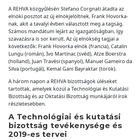
A REHVA közgyűlésén Stefano Corgnati átadta az
elnöki posztot az új elnökjelöltnek, Frank Hovorka-
nak, akit a tavalyi évben választott meg a tagság.
Számos mandátum lejárt az igazgatóságban, így
szavazásra is sor került. Az új elnökség tagjai a
következők: Frank Hovorka elnök (francia), Catalin
Lungu (román), Ivo Martinac (svéd), Atze Boerstra
(holland), Juan Travési (spanyol), Manuel Gameiro da
Silva (portugál), Kemal Gani Bayraktar (török).
A három napon a REHVA bizottságok üléseket
tartottak, amelyek közül a Technológiai és Kutatási
Bizottság és az Oktatási Bizottság munkájáról írok
részletesebben.
A Technológiai és kutatási
bizottság tevékenysége és
2019-es tervei