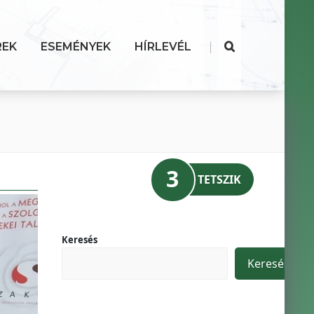
|
REK
ESEMÉNYEK
HÍRLEVÉL
3
TETSZIK
Keresés
Keresés