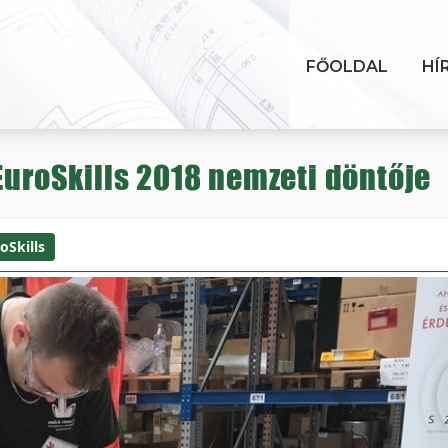
FŐOLDAL
HÍ
 EuroSkills 2018 nemzeti döntője
oSkills