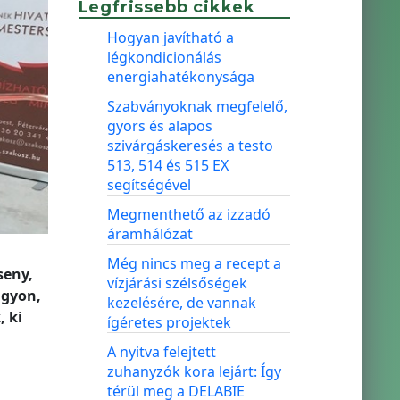
Legfrissebb cikkek
Hogyan javítható a
légkondicionálás
energiahatékonysága
Szabványoknak megfelelő,
gyors és alapos
szivárgáskeresés a testo
513, 514 és 515 EX
segítségével
Megmenthető az izzadó
áramhálózat
Még nincs meg a recept a
seny,
vízjárási szélsőségek
ágyon,
kezelésére, de vannak
 ki
ígéretes projektek
A nyitva felejtett
zuhanyzók kora lejárt: Így
térül meg a DELABIE