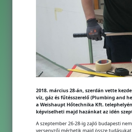
2018. március 28-án, szerdán vette kezd
víz, gáz és fűtésszerelő (Plumbing and 
a Weishaupt Hőtechnika Kft. telephelyén
képviselheti majd hazánkat az idén sz
A szeptember 26-28-ig zajló budapesti ne
versenyzői mérhetik majd össze tudásukat