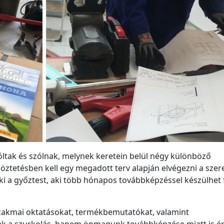
óltak és szólnak, melynek keretein belül négy különböző
ztetésben kell egy megadott terv alapján elvégezni a szere
ki a győztest, aki több hónapos továbbképzéssel készülhet f
zakmai oktatásokat, termékbemutatókat, valamint