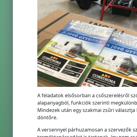
A feladatok elsősorban a csőszerelésről sz
alapanyagból, funkciók szerinti megkülönbö
Mindezek után egy szakmai zsűri választja 
döntőre.
A versennyel párhuzamosan a szervezők s