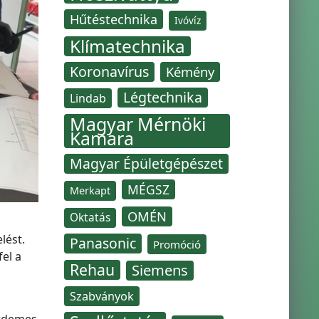
Hűtéstechnika
Ivóvíz
Klímatechnika
Koronavírus
Kémény
Légtechnika
Lindab
Magyar Mérnöki
Kamara
Magyar Épületgépészet
MÉGSZ
Merkapt
OMÉN
Oktatás
lést.
Panasonic
Promóció
el a
Rehau
Siemens
Szabványok