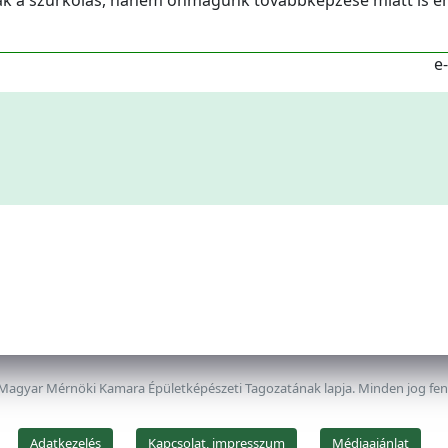
sak a szurkolás, hanem önmagunk továbbképzése miatt is 
e
 Magyar Mérnöki Kamara Épületképészeti Tagozatának lapja. Minden jog fe
Adatkezelés
Kapcsolat, impresszum
Médiaajánlat