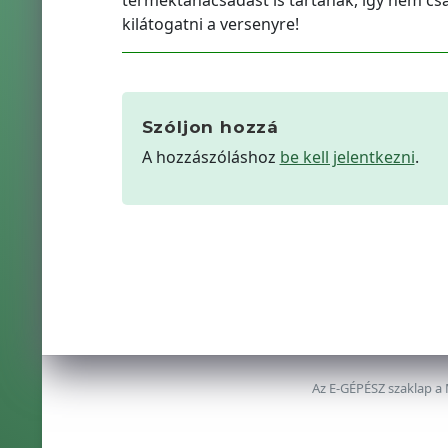
terméktanácsadást is tartanak, így nem c
kilátogatni a versenyre!
Szóljon hozzá
A hozzászóláshoz
be kell jelentkezni
.
Az E-GÉPÉSZ szaklap a