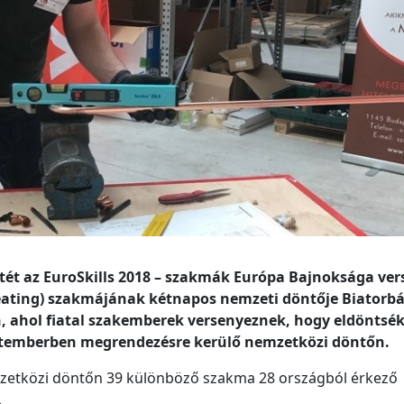
etét az EuroSkills 2018 – szakmák Európa Bajnoksága ver
heating) szakmájának kétnapos nemzeti döntője Biatorb
, ahol fiatal szakemberek versenyeznek, hogy eldöntsék,
eptemberben megrendezésre kerülő nemzetközi döntőn.
mzetközi döntőn 39 különböző szakma 28 országból érkező
.