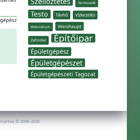
Szellőztetés
érdemes
Termosztát
Testo
Távhő
Vízkezelés
-gépész
Weishaupt
Webinárium
Építőipar
Zehnder
Épületgépész
Épületgépészet
Épületgépészeti Tagozat
nntartva, © 2009–2026