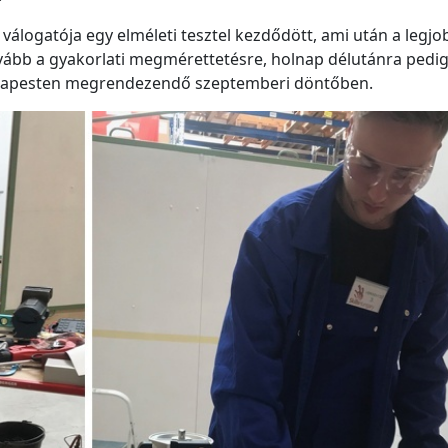
válogatója egy elméleti tesztel kezdődött, ami után a legjo
vább a gyakorlati megmérettetésre, holnap délutánra pedig 
 Budapesten megrendezendő szeptemberi döntőben.