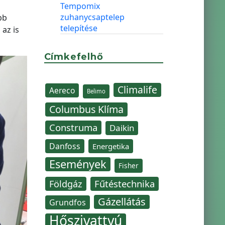
Tempomix
zuhanycsaptelep
bb
telepítése
az is
Címkefelhő
Climalife
Aereco
Belimo
Columbus Klíma
Construma
Daikin
Danfoss
Energetika
Események
Fisher
Fűtéstechnika
Földgáz
Gázellátás
Grundfos
Hőszivattyú