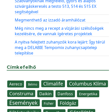
Szabványoknak megfelelő, gyors és alapos
szivárgáskeresés a testo 513, 514 és 515 EX
segítségével
Megmenthető az izzadó áramhálózat
Még nincs meg a recept a vízjárási szélsőségek
kezelésére, de vannak ígéretes projektek
A nyitva felejtett zuhanyzók kora lejárt: Így térül
meg a DELABIE Tempomix zuhanycsaptelep
telepítése
Címkefelhő
Climalife
Columbus Klíma
Aereco
Belimo
Construma
Daikin
Danfoss
Energetika
Események
Földgáz
Fisher