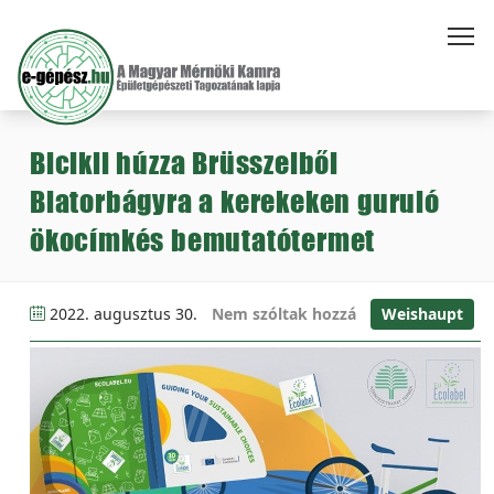
Bicikli húzza Brüsszelből
Biatorbágyra a kerekeken guruló
ökocímkés bemutatótermet
2022. augusztus 30.
Nem szóltak hozzá
Weishaupt