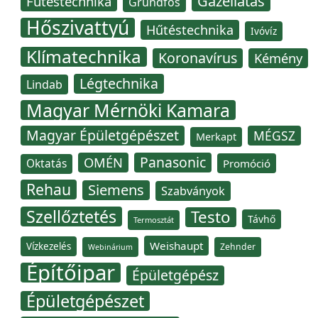
Gázellátás
Fűtéstechnika
Grundfos
Hőszivattyú
Hűtéstechnika
Ivóvíz
Klímatechnika
Koronavírus
Kémény
Légtechnika
Lindab
Magyar Mérnöki Kamara
Magyar Épületgépészet
MÉGSZ
Merkapt
Panasonic
OMÉN
Oktatás
Promóció
Rehau
Siemens
Szabványok
Szellőztetés
Testo
Távhő
Termosztát
Weishaupt
Vízkezelés
Zehnder
Webinárium
Építőipar
Épületgépész
Épületgépészet