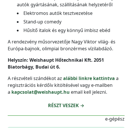
autók gyártásának, szállításának helyzetéről
Elektromos autók tesztvezetése
Stand-up comedy
Hűsítő italok és egy könnyű imbisz ebéd
A rendezvény műsorvezetője Nagy Viktor világ- és
Európa-bajnok, olimpiai bronzérmes vízilabdázó.
Helyszín: Weishaupt Hőtechnikai Kft. 2051
Biatorbágy, Budai út 6.
A részvételi szándékot az
alábbi linkre kattintva
a
regisztrációs kérdőív kitöltésével vagy e-mailben
a
kapcsolat@weishaupt.hu
email kell jelezni.
RÉSZT VESZEK →
e-gépész