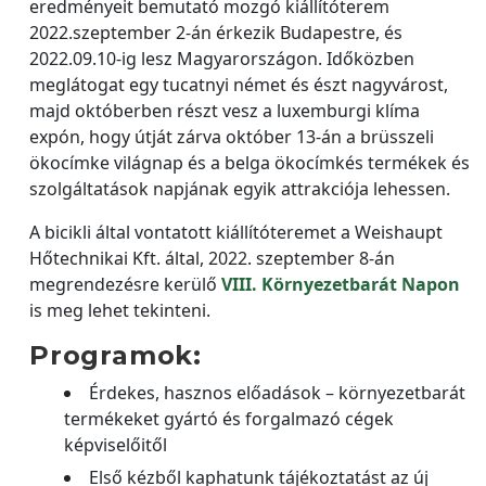
eredményeit bemutató mozgó kiállítóterem
2022.szeptember 2-án érkezik Budapestre, és
2022.09.10-ig lesz Magyarországon. Időközben
meglátogat egy tucatnyi német és észt nagyvárost,
majd októberben részt vesz a luxemburgi klíma
expón, hogy útját zárva október 13-án a brüsszeli
ökocímke világnap és a belga ökocímkés termékek és
szolgáltatások napjának egyik attrakciója lehessen.
A bicikli által vontatott kiállítóteremet a Weishaupt
Hőtechnikai Kft. által, 2022. szeptember 8-án
megrendezésre kerülő
VIII. Környezetbarát Napon
is meg lehet tekinteni.
Programok:
Érdekes, hasznos előadások – környezetbarát
termékeket gyártó és forgalmazó cégek
képviselőitől
Első kézből kaphatunk tájékoztatást az új