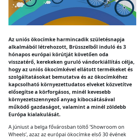
Az uniós ökocímke harmincadik születésnapja
alkalmából létrehozott, Brüsszelből induló és 3
hónapos európai körútját követően oda
visszatérő, kerekeken guruló vándorkiállítás célja,
hogy az uniós ökocímkével ellátott termékeket és
szolgáltatásokat bemutatva és az ökocímkéhez
kapcsolható környezettudatos elveket közvetítve
elősegítse a körforgásos, minél kevesebb
környezetszennyező anyag kibocsátásával
működő gazdaságot, valamint a minél zöldebb
Európa kialakulását.
A júniust a belga fővárosban töltő ’Showroom on
Wheels’, azaz az európai ökocímke első 30 évének