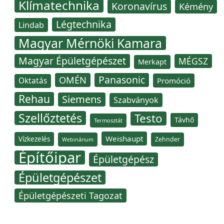
Klímatechnika
Koronavírus
Kémény
Légtechnika
Lindab
Magyar Mérnöki Kamara
Magyar Épületgépészet
MÉGSZ
Merkapt
Panasonic
OMÉN
Oktatás
Promóció
Rehau
Siemens
Szabványok
Szellőztetés
Testo
Távhő
Termosztát
Weishaupt
Vízkezelés
Zehnder
Webinárium
Építőipar
Épületgépész
Épületgépészet
Épületgépészeti Tagozat