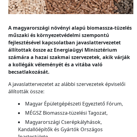
A magyarországi növényi alapú biomassza-tüzelés
műszaki és környezetvédelmi szempontú
fejlesztésével kapcsolatban javaslattervezetet
állítottak össze az Energiaügyi Minisztérium
számára a hazai szakmai szervezetek, akik várják
a kollégák véleményét és a vitába való
becsatlakozását.
A javaslattervezetet az alábbi szervezetek épviselői
állították össze:
Magyar Épületgépészeti Egyeztető Fórum,
MÉGSZ Biomassza-tüzelési Tagozat,
Magyarországi Cserépkályhások,
Kandallóépítők és Gyártók Országos
Ipartestülete,