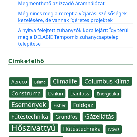
Megmenthető az izzadó áramhálózat
Még nincs meg a recept a vízjárási szélsőségek
kezelésére, de vannak ígéretes projektek
A nyitva felejtett zuhanyzók kora lejárt: Így térül
meg a DELABIE Tempomix zuhanycsaptelep
telepítése
Címkefelhő
Climalife
Columbus Klíma
Aereco
Belimo
Construma
Daikin
Danfoss
Energetika
Események
Földgáz
Fisher
Gázellátás
Fűtéstechnika
Grundfos
Hőszivattyú
Hűtéstechnika
Ivóvíz