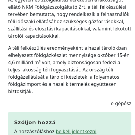
ellátó NKM Földgázszolgáltató Zrt. a téli felkészülési
tervében bemutatta, hogy rendelkezik a felhasználók
téli időszaki ellátásához szükséges gázforrásokkal,
szállítási és elosztási kapacitásokkal, valamint lekötött
tárolói kapacitásokkal.
A téli felkészülés eredményeként a hazai tárolókban
elhelyezett földgázkészlet mennyisége október 15-én
4,6 milliárd m³ volt, amely biztonságosan fedezi a
teljes lakosság téli fogyasztását. Az ország téli
földgázellátását a tárolói készletek, a folyamatos
földgázimport és a hazai kitermelés együttesen
biztosítják.
e-gépész
Szóljon hozzá
A hozzászóláshoz
be kell jelentkezni
.