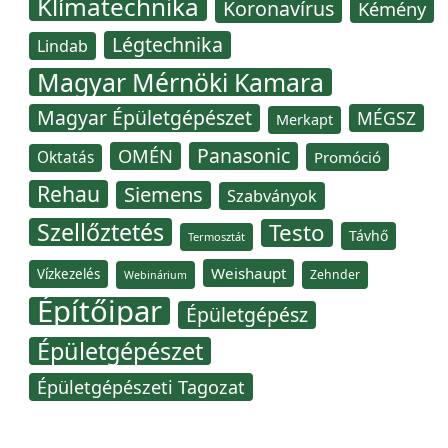
Klímatechnika
Koronavírus
Kémény
Légtechnika
Lindab
Magyar Mérnöki Kamara
Magyar Épületgépészet
MÉGSZ
Merkapt
Panasonic
OMÉN
Oktatás
Promóció
Rehau
Siemens
Szabványok
Szellőztetés
Testo
Távhő
Termosztát
Weishaupt
Vízkezelés
Zehnder
Webinárium
Építőipar
Épületgépész
Épületgépészet
Épületgépészeti Tagozat