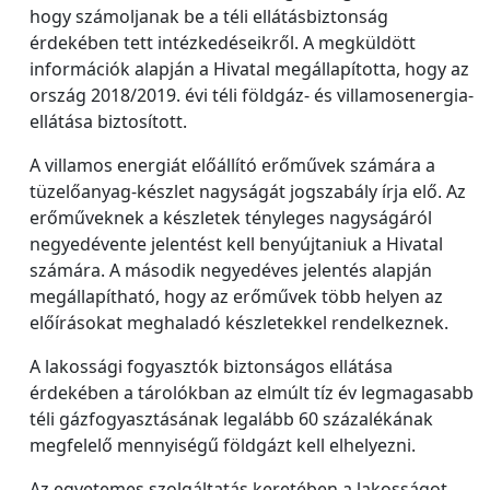
hogy számoljanak be a téli ellátásbiztonság
érdekében tett intézkedéseikről. A megküldött
információk alapján a Hivatal megállapította, hogy az
ország 2018/2019. évi téli földgáz- és villamosenergia-
ellátása biztosított.
A villamos energiát előállító erőművek számára a
tüzelőanyag-készlet nagyságát jogszabály írja elő. Az
erőműveknek a készletek tényleges nagyságáról
negyedévente jelentést kell benyújtaniuk a Hivatal
számára. A második negyedéves jelentés alapján
megállapítható, hogy az erőművek több helyen az
előírásokat meghaladó készletekkel rendelkeznek.
A lakossági fogyasztók biztonságos ellátása
érdekében a tárolókban az elmúlt tíz év legmagasabb
téli gázfogyasztásának legalább 60 százalékának
megfelelő mennyiségű földgázt kell elhelyezni.
Az egyetemes szolgáltatás keretében a lakosságot