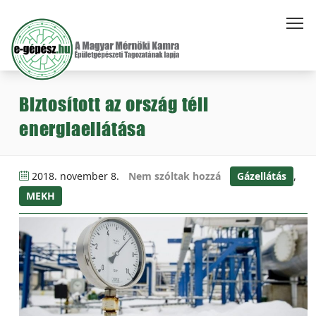
Biztosított az ország téli
energiaellátása
2018. november 8.
Nem szóltak hozzá
Gázellátás
,
MEKH