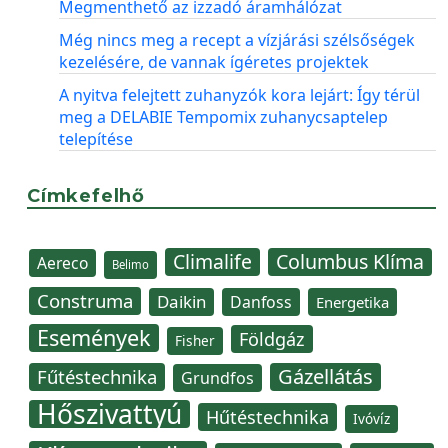
Megmenthető az izzadó áramhálózat
Még nincs meg a recept a vízjárási szélsőségek
kezelésére, de vannak ígéretes projektek
A nyitva felejtett zuhanyzók kora lejárt: Így térül
meg a DELABIE Tempomix zuhanycsaptelep
telepítése
Címkefelhő
Climalife
Columbus Klíma
Aereco
Belimo
Construma
Daikin
Danfoss
Energetika
Események
Földgáz
Fisher
Gázellátás
Fűtéstechnika
Grundfos
Hőszivattyú
Hűtéstechnika
Ivóvíz