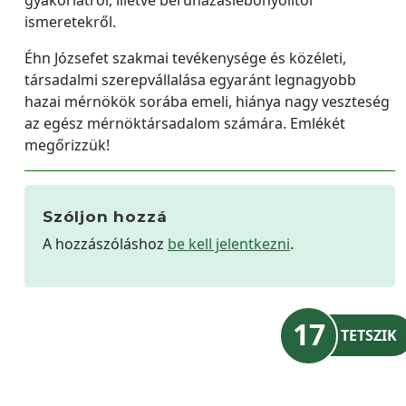
ismeretekről.
Éhn Józsefet szakmai tevékenysége és közéleti,
társadalmi szerepvállalása egyaránt legnagyobb
hazai mérnökök sorába emeli, hiánya nagy veszteség
az egész mérnöktársadalom számára. Emlékét
megőrizzük!
Szóljon hozzá
A hozzászóláshoz
be kell jelentkezni
.
17
TETSZIK