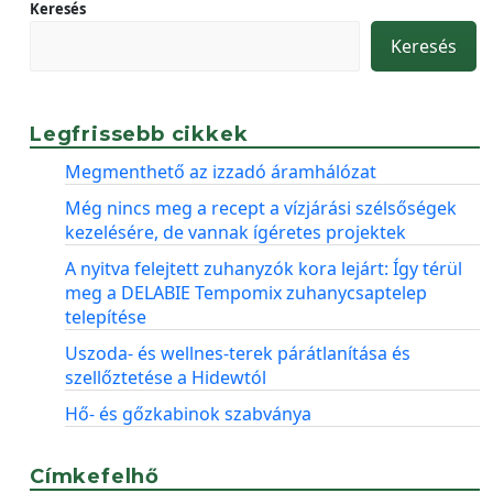
Keresés
Keresés
Legfrissebb cikkek
Megmenthető az izzadó áramhálózat
Még nincs meg a recept a vízjárási szélsőségek
kezelésére, de vannak ígéretes projektek
A nyitva felejtett zuhanyzók kora lejárt: Így térül
meg a DELABIE Tempomix zuhanycsaptelep
telepítése
Uszoda- és wellnes-terek párátlanítása és
szellőztetése a Hidewtól
Hő- és gőzkabinok szabványa
Címkefelhő