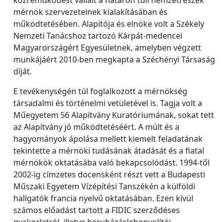
mérnök szervezeteinek kialakításában és
működtetésében. Alapítója és elnöke volt a Székely
Nemzeti Tanácshoz tartozó Kárpát-medencei
Magyarországért Egyesületnek, amelyben végzett
munkájáért 2010-ben megkapta a Széchényi Társaság
díját.
E tevékenységén túl foglalkozott a mérnökség
társadalmi és történelmi vetületével is. Tagja volt a
Műegyetem 56 Alapítvány Kuratóriumának, sokat tett
az Alapítvány jó működtetéséért. A múlt és a
hagyományok ápolása mellett kiemelt feladatának
tekintette a mérnöki tudásának átadását és a fiatal
mérnökök oktatásába való bekapcsolódást. 1994-től
2002-ig címzetes docensként részt vett a Budapesti
Műszaki Egyetem Vízépítési Tanszékén a külföldi
hallgatók francia nyelvű oktatásában. Ezen kívül
számos előadást tartott a FIDIC szerződéses
gyakorlatról, illetve beruházáslebonyolítói