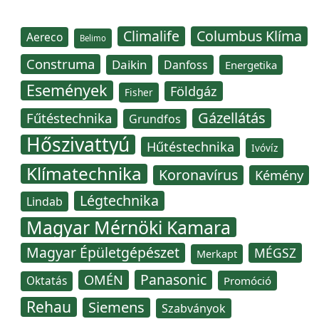
Climalife
Columbus Klíma
Aereco
Belimo
Construma
Daikin
Danfoss
Energetika
Események
Földgáz
Fisher
Gázellátás
Fűtéstechnika
Grundfos
Hőszivattyú
Hűtéstechnika
Ivóvíz
Klímatechnika
Koronavírus
Kémény
Légtechnika
Lindab
Magyar Mérnöki Kamara
Magyar Épületgépészet
MÉGSZ
Merkapt
Panasonic
OMÉN
Oktatás
Promóció
Rehau
Siemens
Szabványok