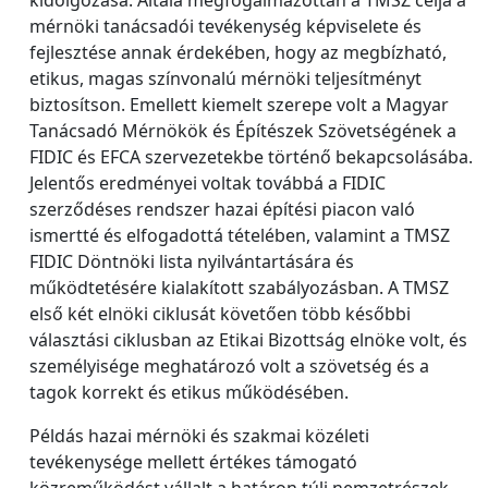
mérnöki tanácsadói tevékenység képviselete és
fejlesztése annak érdekében, hogy az megbízható,
etikus, magas színvonalú mérnöki teljesítményt
biztosítson. Emellett kiemelt szerepe volt a Magyar
Tanácsadó Mérnökök és Építészek Szövetségének a
FIDIC és EFCA szervezetekbe történő bekapcsolásába.
Jelentős eredményei voltak továbbá a FIDIC
szerződéses rendszer hazai építési piacon való
ismertté és elfogadottá tételében, valamint a TMSZ
FIDIC Döntnöki lista nyilvántartására és
működtetésére kialakított szabályozásban. A TMSZ
első két elnöki ciklusát követően több későbbi
választási ciklusban az Etikai Bizottság elnöke volt, és
személyisége meghatározó volt a szövetség és a
tagok korrekt és etikus működésében.
Példás hazai mérnöki és szakmai közéleti
tevékenysége mellett értékes támogató
közreműködést vállalt a határon túli nemzetrészek