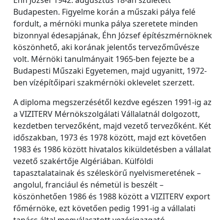
Budapesten. Figyelme korán a műszaki pálya felé
fordult, a mérnöki munka pálya szeretete minden
bizonnyal édesapjának, Éhn József építészmérnöknek
köszönhető, aki korának jelentős tervezőművésze
volt. Mérnöki tanulmányait 1965-ben fejezte be a
Budapesti Műszaki Egyetemen, majd ugyanitt, 1972-
ben vízépítőipari szakmérnöki oklevelet szerzett.
A diploma megszerzésétől kezdve egészen 1991-ig az
a VIZITERV Mérnökszolgálati Vállalatnál dolgozott,
kezdetben tervezőként, majd vezető tervezőként. Két
időszakban, 1973 és 1978 között, majd ezt követően
1983 és 1986 között hivatalos kiküldetésben a vállalat
vezető szakértője Algériában. Külföldi
tapasztalatainak és széleskörű nyelvismeretének –
angolul, franciául és németül is beszélt –
köszönhetően 1986 és 1988 között a VIZITERV export
főmérnöke, ezt követően pedig 1991-ig a vállalati
tanács által megválasztott vezérigazgató.