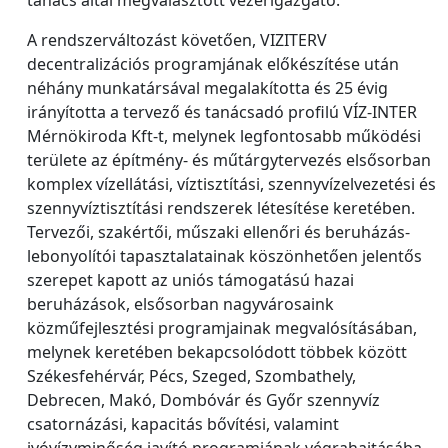
A rendszerváltozást követően, VIZITERV
decentralizációs programjának előkészítése után
néhány munkatársával megalakította és 25 évig
irányította a tervező és tanácsadó profilú VÍZ-INTER
Mérnökiroda Kft-t, melynek legfontosabb működési
területe az építmény- és műtárgytervezés elsősorban
komplex vízellátási, víztisztítási, szennyvízelvezetési és
szennyvíztisztítási rendszerek létesítése keretében.
Tervezői, szakértői, műszaki ellenőri és beruházás-
lebonyolítói tapasztalatainak köszönhetően jelentős
szerepet kapott az uniós támogatású hazai
beruházások, elsősorban nagyvárosaink
közműfejlesztési programjainak megvalósításában,
melynek keretében bekapcsolódott többek között
Székesfehérvár, Pécs, Szeged, Szombathely,
Debrecen, Makó, Dombóvár és Győr szennyvíz
csatornázási, kapacitás bővítési, valamint
ivóvízvminőség javító programjának végrahajtásába.