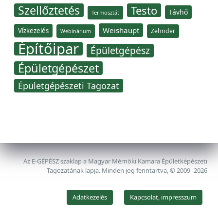
Szellőztetés
Testo
Távhő
Termosztát
Weishaupt
Vízkezelés
Zehnder
Webinárium
Építőipar
Épületgépész
Épületgépészet
Épületgépészeti Tagozat
Az E-GÉPÉSZ szaklap a Magyar Mérnöki Kamara Épületképészeti
Tagozatának lapja. Minden jog fenntartva, © 2009–2026
Adatkezelés
Kapcsolat, impresszum