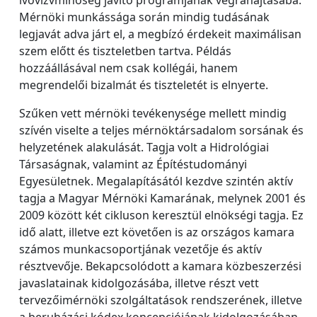
Mérnöki munkássága során mindig tudásának
legjavát adva járt el, a megbízó érdekeit maximálisan
szem előtt és tiszteletben tartva. Példás
hozzáállásával nem csak kollégái, hanem
megrendelői bizalmát és tiszteletét is elnyerte.
Szűken vett mérnöki tevékenysége mellett mindig
szívén viselte a teljes mérnöktársadalom sorsának és
helyzetének alakulását. Tagja volt a Hidrológiai
Társaságnak, valamint az Építéstudományi
Egyesületnek. Megalapításától kezdve szintén aktív
tagja a Magyar Mérnöki Kamarának, melynek 2001 és
2009 között két cikluson keresztül elnökségi tagja. Ez
idő alatt, illetve ezt követően is az országos kamara
számos munkacsoportjának vezetője és aktív
résztvevője. Bekapcsolódott a kamara közbeszerzési
javaslatainak kidolgozásába, illetve részt vett
tervezőimérnöki szolgáltatások rendszerének, illetve
a beruházási kódex koncepciójának kidolgozásában.