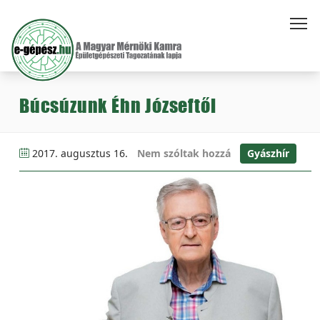
Búcsúzunk Éhn Józseftől
2017. augusztus 16.
Nem szóltak hozzá
Gyászhír