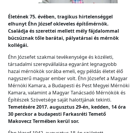
Életének 75. évében, tragikus hirtelenséggel
elhunyt Éhn József okleveles építőmérnök.
Családja és szerettei mellett mély fájdalommal
búcsúznak tőle barátai, pályatársai és mérnök
kollégái.
Éhn Józsefet szakmai tevékenysége és közéleti,
társadalmi szerepvállalása egyaránt legnagyobb
hazai mérnökök sorába emeli, egy példás életet élő
nagyszerű magyar ember volt. Éhn Józsefet a Magyar
Mérnöki Kamara, a Budapesti és Pest Megyei Mérnöki
Kamara, valamint a Magyar Tanácsadó Mérnökök és
Építészek Szövetsége saját halottjának tekinti.
Temetésére 2017. augusztus 29-én, kedden, 14 óra
30 perckor a budapesti Farkasréti Temető
Makovecz Termében kerül sor.
Éhn József 1942. augusztus 18-án született