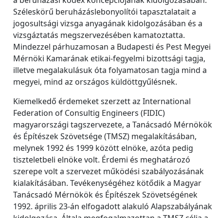
Széleskörű beruházáslebonyolítói tapasztalatait a
jogosultsági vizsga anyagának kidolgozásában és a
vizsgáztatás megszervezésében kamatoztatta.
Mindezzel párhuzamosan a Budapesti és Pest Megyei
Mérnöki Kamarának etikai-fegyelmi bizottsági tagja,
illetve megalakulásuk óta folyamatosan tagja mind a
megyei, mind az országos küldöttgyűlésnek.
Kiemelkedő érdemeket szerzett az International
Federation of Consultig Engineers (FIDIC)
magyarországi tagszervezete, a Tanácsadó Mérnökök
és Építészek Szövetsége (TMSZ) megalakításában,
melynek 1992 és 1999 között elnöke, azóta pedig
tiszteletbeli elnöke volt. Érdemi és meghatározó
szerepe volt a szervezet működési szabályozásának
kialakításában. Tevékenységéhez kötődik a Magyar
Tanácsadó Mérnökök és Építészek Szövetségének
1992. április 23-án elfogadott alakuló Alapszabályának
kidolgozása. Általa megfogalmazottan a TMSZ célja a