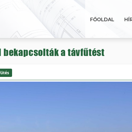
FŐOLDAL
HÍ
bekapcsolták a távfűtést
fűtés