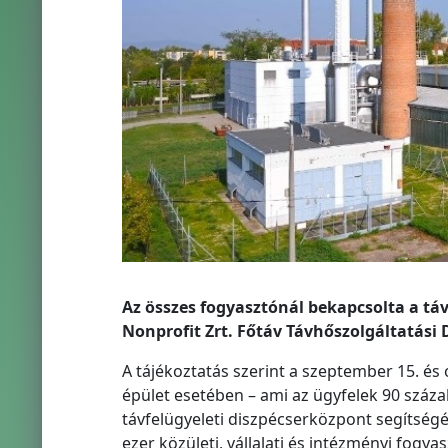
Az összes fogyasztónál bekapcsolta a t
Nonprofit Zrt. Főtáv Távhőszolgáltatási D
A tájékoztatás szerint a szeptember 15. és
épület esetében – ami az ügyfelek 90 százal
távfelügyeleti diszpécserközpont segítségé
ezer közületi, vállalati és intézményi fogy