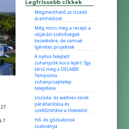
Legfrissebb cikkek
Megmenthető az izzadó
áramhálózat
Még nincs meg a recept a
vízjárási szélsőségek
kezelésére, de vannak
ígéretes projektek
A nyitva felejtett
zuhanyzók kora lejárt: Így
térül meg a DELABIE
Tempomix
zuhanycsaptelep
telepítése
Uszoda- és wellnes-terek
párátlanítása és
127
szellőztetése a Hidewtól
Hő- és gőzkabinok
á 7
szabványa