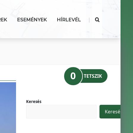
|
REK
ESEMÉNYEK
HÍRLEVÉL
0
TETSZIK
Keresés
Keresés