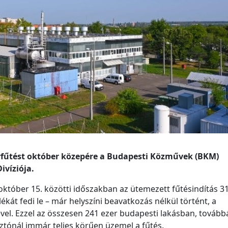
ávfűtést október közepére a Budapesti Közművek (BKM)
ivíziója.
 október 15. közötti időszakban az ütemezett fűtésindítás 3
ékát fedi le – már helyszíni beavatkozás nélkül történt, a
vel. Ezzel az összesen 241 ezer budapesti lakásban, tovább
asztónál immár teljes körűen üzemel a fűtés.