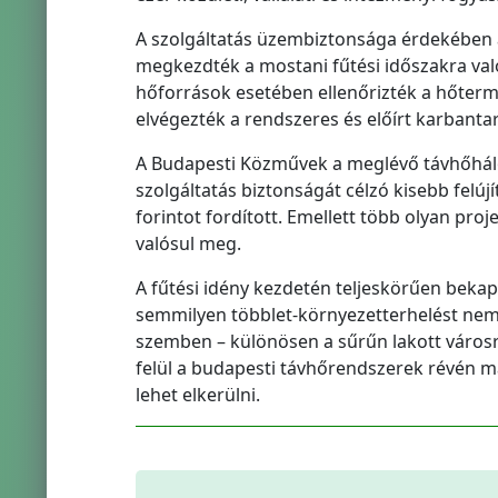
A szolgáltatás üzembiztonsága érdekében a
megkezdték a mostani fűtési időszakra val
hőforrások esetében ellenőrizték a hőterm
elvégezték a rendszeres és előírt karbantar
A Budapesti Közművek a meglévő távhőhálózat
szolgáltatás biztonságát célzó kisebb felúj
forintot fordított. Emellett több olyan pr
valósul meg.
A fűtési idény kezdetén teljeskörűen bekap
semmilyen többlet-környezetterhelést ne
szemben – különösen a sűrűn lakott város
felül a budapesti távhőrendszerek révén m
lehet elkerülni.