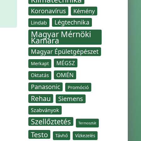
Koronavírus
Kémény
Légtechnika
Lindab
Magyar Mérnöki
Kamara
Magyar Épületgépészet
MÉGSZ
Merkapt
OMÉN
Oktatás
Panasonic
Promóció
Rehau
Siemens
Szabványok
Szellőztetés
Termosztát
Testo
Távhő
Vízkezelés