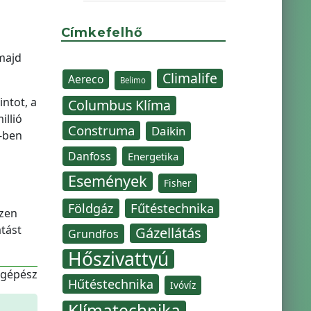
Címkefelhő
majd
Climalife
Aereco
Belimo
ntot, a
Columbus Klíma
illió
Construma
Daikin
5-ben
Danfoss
Energetika
Események
Fisher
Fűtéstechnika
Földgáz
Ezen
tást
Gázellátás
Grundfos
Hőszivattyú
-gépész
Hűtéstechnika
Ivóvíz
Klímatechnika