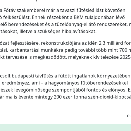
 Főtáv szakemberei már a tavaszi fűtésleállást követően
ó felkészülést. Ennek részeként a BKM tulajdonában lévő
elő berendezéseket és a tüzelőanyag-ellátó rendszereket, 
tásokat, illetve a szükséges hibajavításokat.
 fejlesztésére, rekonstrukciójára az idén 2,3 milliárd fori
ítási, karbantartási munkákra pedig további több mint 700 m
ojekt tervezése is megkezdődött, melyeknek kivitelezése 202
csolt budapesti távfűtés a fűtött ingatlanok környezetében
m eredményez, ami – a hagyományos fűtőberendezésekkel
részek levegőminősége szempontjából fontos és előnyös. 
ár ma is évente mintegy 200 ezer tonna szén-dioxid-kibocsá
e