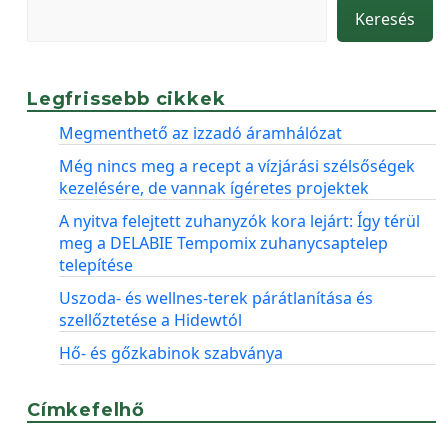
Keresés
Legfrissebb cikkek
Megmenthető az izzadó áramhálózat
Még nincs meg a recept a vízjárási szélsőségek
kezelésére, de vannak ígéretes projektek
A nyitva felejtett zuhanyzók kora lejárt: Így térül
meg a DELABIE Tempomix zuhanycsaptelep
telepítése
Uszoda- és wellnes-terek párátlanítása és
szellőztetése a Hidewtól
Hő- és gőzkabinok szabványa
Címkefelhő