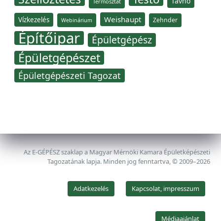
Távhő
Termosztát
Weishaupt
Vízkezelés
Zehnder
Webinárium
Építőipar
Épületgépész
Épületgépészet
Épületgépészeti Tagozat
Az E-GÉPÉSZ szaklap a Magyar Mérnöki Kamara Épületképészeti
Tagozatának lapja. Minden jog fenntartva, © 2009–2026
Adatkezelés
Kapcsolat, impresszum
Médiaajánlat