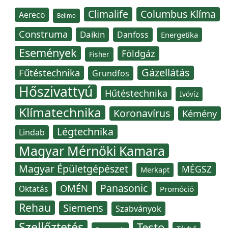
Climalife
Columbus Klíma
Aereco
Belimo
Construma
Daikin
Danfoss
Energetika
Események
Földgáz
Fisher
Gázellátás
Fűtéstechnika
Grundfos
Hőszivattyú
Hűtéstechnika
Ivóvíz
Klímatechnika
Koronavírus
Kémény
Légtechnika
Lindab
Magyar Mérnöki Kamara
Magyar Épületgépészet
MÉGSZ
Merkapt
Panasonic
OMÉN
Oktatás
Promóció
Rehau
Siemens
Szabványok
Szellőztetés
Testo