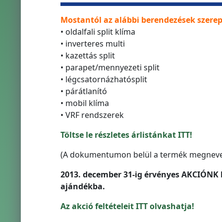
Mostantól az alábbi berendezések szere
• oldalfali split klíma
• inverteres multi
• kazettás split
• parapet/mennyezeti split
• légcsatornázhatósplit
• párátlanító
• mobil klíma
• VRF rendszerek
Töltse le részletes árlistánkat ITT!
(A dokumentumon belül a termék megnevezé
2013. december 31-ig érvényes AKCIÓNK 
ajándékba.
Az akció feltételeit ITT olvashatja!