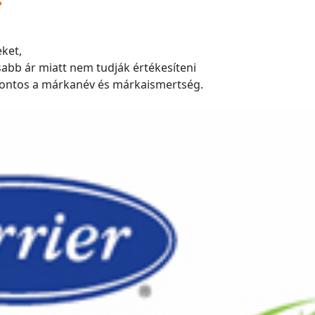
?
eket,
bb ár miatt nem tudják értékesíteni
 fontos a márkanév és márkaismertség.