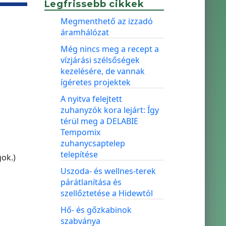
Legfrissebb cikkek
Megmenthető az izzadó
áramhálózat
Még nincs meg a recept a
vízjárási szélsőségek
kezelésére, de vannak
ígéretes projektek
A nyitva felejtett
zuhanyzók kora lejárt: Így
térül meg a DELABIE
Tempomix
zuhanycsaptelep
telepítése
ok.)
Uszoda- és wellnes-terek
párátlanítása és
szellőztetése a Hidewtól
Hő- és gőzkabinok
szabványa