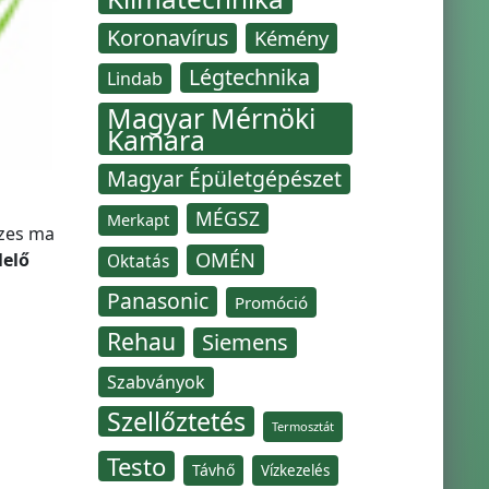
Koronavírus
Kémény
Légtechnika
Lindab
Magyar Mérnöki
Kamara
Magyar Épületgépészet
MÉGSZ
Merkapt
szes ma
OMÉN
lelő
Oktatás
Panasonic
Promóció
Rehau
Siemens
Szabványok
Szellőztetés
Termosztát
Testo
Távhő
Vízkezelés