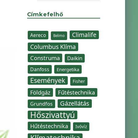
Címkefelhő
Climalife
Aereco
Belimo
Columbus Klíma
Construma
Daikin
Danfoss
Energetika
Események
Fisher
Fűtéstechnika
Földgáz
Gázellátás
Grundfos
Hőszivattyú
Hűtéstechnika
Ivóvíz
Klímatechnika