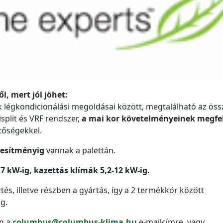
l, mert jól jöhet:
 légkondicionálási megoldásai között, megtalálható az ös
isplit és VRF rendszer,
a mai kor követelményeinek megfe
etőségekkel.
ljesítményig
vannak a palettán.
,7 kW-ig, kazettás klímák 5,2-12 kW-ig.
tés, illetve részben a gyártás, így a 2 termékkör között
g.
on a
columbus@columbus-klima.hu
e-mailcímre, vagy