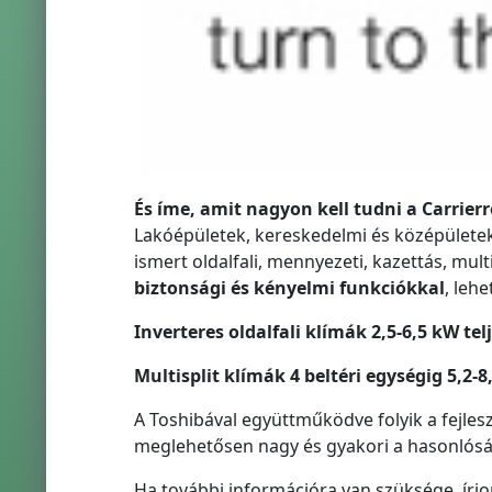
És íme, amit nagyon kell tudni a Carrierrő
Lakóépületek, kereskedelmi és középületek
ismert oldalfali, mennyezeti, kazettás, mult
biztonsági és kényelmi funkciókkal
, leh
Inverteres oldalfali klímák 2,5-6,5 kW te
Multisplit klímák 4 beltéri egységig 5,2-8
A Toshibával együttműködve folyik a fejlesz
meglehetősen nagy és gyakori a hasonlósá
Ha további információra van szüksége, írj