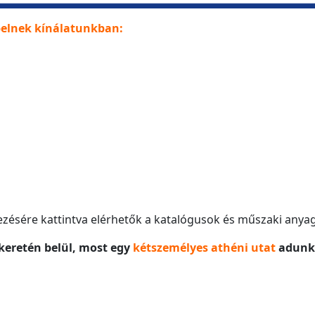
pelnek kínálatunkban:
sére kattintva elérhetők a katalógusok és műszaki anyag
keretén belül, most egy
kétszemélyes athéni utat
adunk