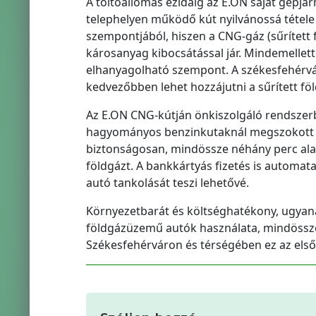
A töltőállomás ezidáig az E.ON saját gépjár
telephelyen működő kút nyilvánossá tétele 
szempontjából, hiszen a CNG-gáz (sűrítet
károsanyag kibocsátással jár. Mindemellett 
elhanyagolható szempont. A székesfehérvári
kedvezőbben lehet hozzájutni a sűrített f
Az E.ON CNG-kútján önkiszolgáló rendszerb
hagyományos benzinkutaknál megszokott pis
biztonságosan, mindössze néhány perc alat
földgázt. A bankkártyás fizetés is automata
autó tankolását teszi lehetővé.
Környezetbarát és költséghatékony, ugyan
földgázüzemű autók használata, mindössze
Székesfehérváron és térségében ez az első 