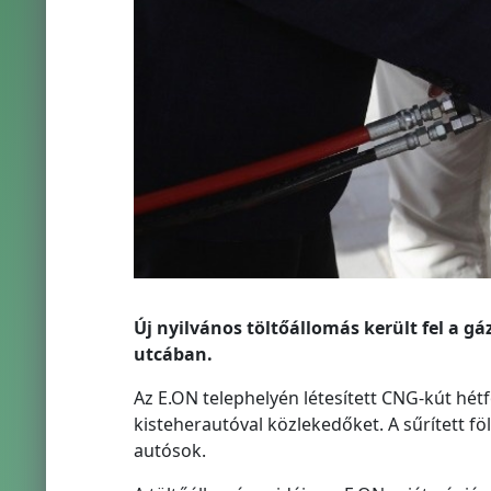
Új nyilvános töltőállomás került fel a 
utcában.
Az E.ON telephelyén létesített CNG-kút hétfő
kisteherautóval közlekedőket. A sűrített fö
autósok.