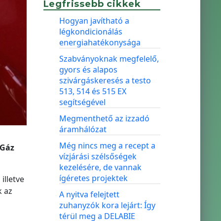
Legfrissebb cikkek
Hogyan javítható a
légkondicionálás
energiahatékonysága
Szabványoknak megfelelő,
gyors és alapos
szivárgáskeresés a testo
513, 514 és 515 EX
segítségével
Megmenthető az izzadó
áramhálózat
Még nincs meg a recept a
 Gáz
vízjárási szélsőségek
kezelésére, de vannak
ígéretes projektek
illetve
k az
A nyitva felejtett
zuhanyzók kora lejárt: Így
térül meg a DELABIE