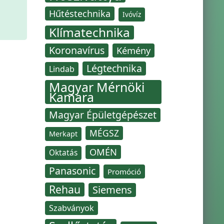
Hűtéstechnika
Ivóvíz
Klímatechnika
Koronavírus
Kémény
Légtechnika
Lindab
Magyar Mérnöki
Kamara
Magyar Épületgépészet
MÉGSZ
Merkapt
OMÉN
Oktatás
Panasonic
Promóció
Rehau
Siemens
Szabványok