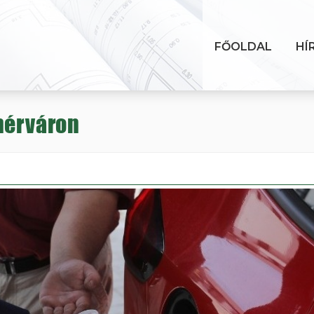
FŐOLDAL
HÍ
hérváron