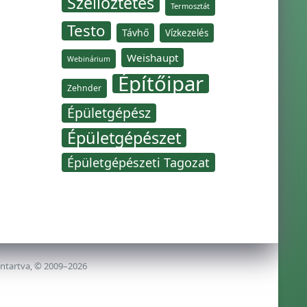
Szellőztetés
Termosztát
Testo
Távhő
Vízkezelés
Weishaupt
Webinárium
Építőipar
Zehnder
Épületgépész
Épületgépészet
Épületgépészeti Tagozat
nntartva, © 2009–2026