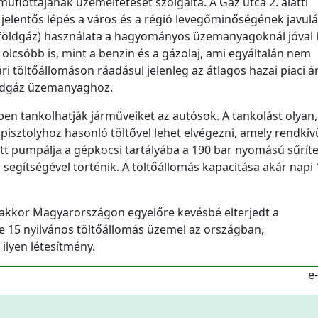
műflottájának üzemeltetését szolgálta. A Gáz utca 2. alatti
jelentős lépés a város és a régió levegőminőségének javul
t földgáz) használata a hagyományos üzemanyagoknál jóval 
olcsóbb is, mint a benzin és a gázolaj, ami egyáltalán nem
 töltőállomáson ráadásul jelenleg az átlagos hazai piaci á
öldgáz üzemanyaghoz.
en tankolhatják járműveiket az autósok. A tankolást olyan,
ztolyhoz hasonló töltővel lehet elvégezni, amely rendkív
t pumpálja a gépkocsi tartályába a 190 bar nyomású sűríte
 segítségével történik. A töltőállomás kapacitása akár napi
akkor Magyarországon egyelőre kevésbé elterjedt a
 15 nyilvános töltőállomás üzemel az országban,
ilyen létesítmény.
e