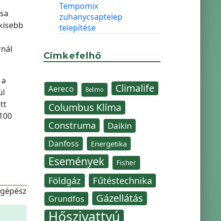
Tempomix
ása
zuhanycsaptelep
kisebb
telepítése
rnál
Címkefelhő
 a
Climalife
Aereco
Belimo
ül
tt
Columbus Klíma
 100
Construma
Daikin
Danfoss
Energetika
Események
Fisher
Fűtéstechnika
Földgáz
-gépész
Gázellátás
Grundfos
Hőszivattyú