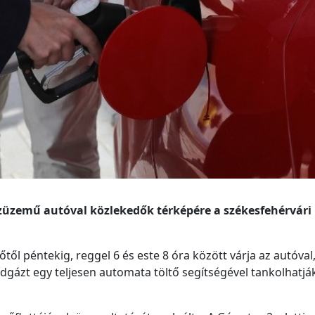
gázüzemű autóval közlekedők térképére a székesfehérvári
től péntekig, reggel 6 és este 8 óra között várja az autóval, 
ldgázt egy teljesen automata töltő segítségével tankolhatjá