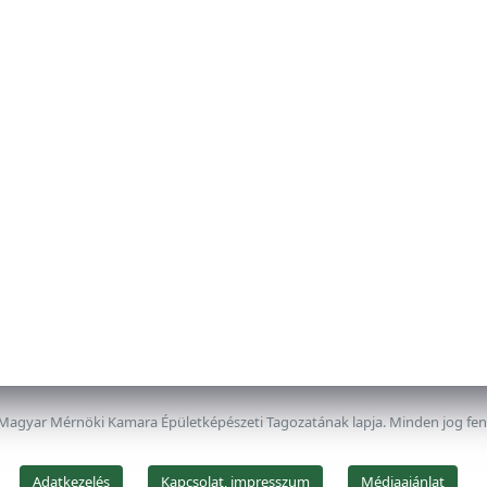
 Magyar Mérnöki Kamara Épületképészeti Tagozatának lapja. Minden jog fe
Adatkezelés
Kapcsolat, impresszum
Médiaajánlat