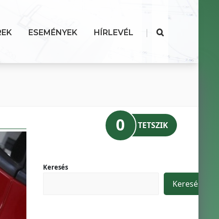
|
REK
ESEMÉNYEK
HÍRLEVÉL
0
TETSZIK
Keresés
Keresés