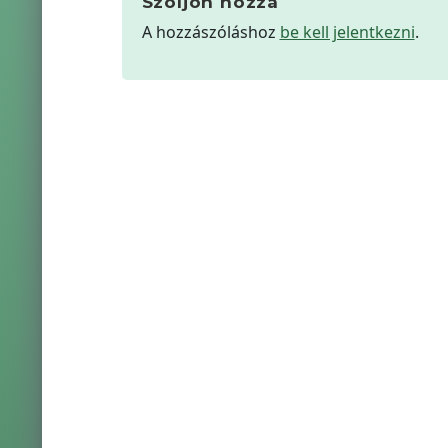
Szóljon hozzá
A hozzászóláshoz
be kell jelentkezni
.