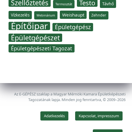
Szellőztetés
Testo
Távhő
Termosztát
Weishaupt
Vízkezelés
Zehnder
Webinárium
Építőipar
Épületgépész
Épületgépészet
Épületgépészeti Tagozat
Az E-GÉPÉSZ szaklap a Magyar Mérnöki Kamara Épületképészeti
Tagozatának lapja. Minden jog fenntartva, © 2009–2026
Adatkezelés
Kapcsolat, impresszum