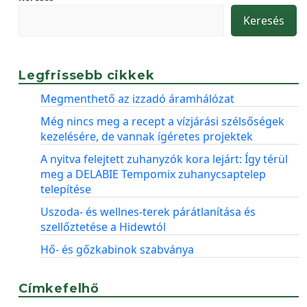
Keresés
Legfrissebb cikkek
Megmenthető az izzadó áramhálózat
Még nincs meg a recept a vízjárási szélsőségek
kezelésére, de vannak ígéretes projektek
A nyitva felejtett zuhanyzók kora lejárt: Így térül
meg a DELABIE Tempomix zuhanycsaptelep
telepítése
Uszoda- és wellnes-terek párátlanítása és
szellőztetése a Hidewtól
Hő- és gőzkabinok szabványa
Címkefelhő