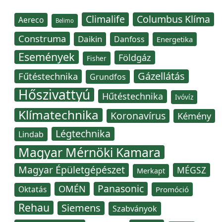
Climalife
Columbus Klíma
Aereco
Belimo
Construma
Daikin
Danfoss
Energetika
Események
Földgáz
Fisher
Gázellátás
Fűtéstechnika
Grundfos
Hőszivattyú
Hűtéstechnika
Ivóvíz
Klímatechnika
Koronavírus
Kémény
Légtechnika
Lindab
Magyar Mérnöki Kamara
Magyar Épületgépészet
MÉGSZ
Merkapt
Panasonic
OMÉN
Oktatás
Promóció
Rehau
Siemens
Szabványok