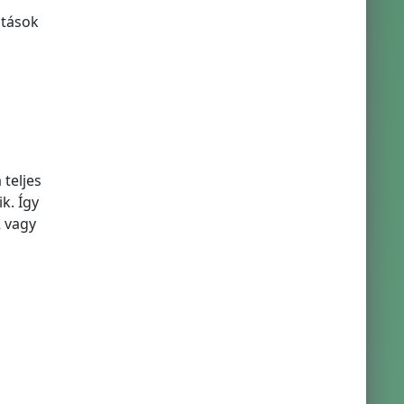
átások
teljes
k. Így
2 vagy