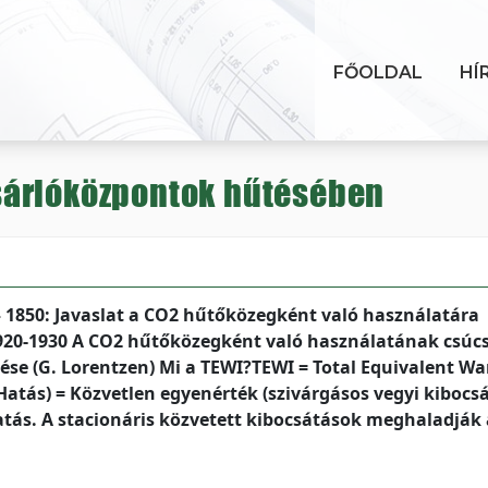
FŐOLDAL
HÍ
sárlóközpontok hűtésében
 1850: Javaslat a CO2 hűtőközegként való használatára
1920-1930 A CO2 hűtőközegként való használatának csúc
ése (G. Lorentzen) Mi a TEWI?TEWI = Total Equivalent W
Hatás) = Közvetlen egyenérték (szivárgásos vegyi kibocsá
tás. A stacionáris közvetett kibocsátások meghaladják 