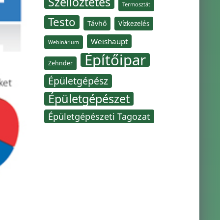
Szellőztetés
Termosztát
Testo
Távhő
Vízkezelés
Weishaupt
Webinárium
Építőipar
Zehnder
Épületgépész
Épületgépészet
Épületgépészeti Tagozat