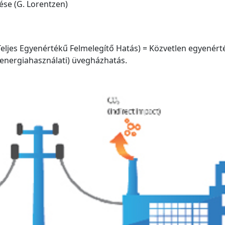
ése (G. Lorentzen)
Teljes Egyenértékű Felmelegítő Hatás) = Közvetlen egyenért
 (energiahasználati) üvegházhatás.