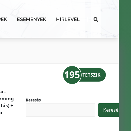
|
REK
ESEMÉNYEK
HÍRLEVÉL
195
TETSZIK
sa–
arming
Keresés
tás) +
Keresés
a