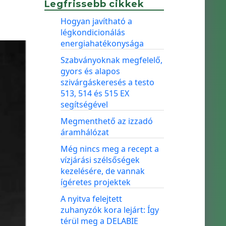
Legfrissebb cikkek
Hogyan javítható a
légkondicionálás
energiahatékonysága
Szabványoknak megfelelő,
gyors és alapos
szivárgáskeresés a testo
513, 514 és 515 EX
segítségével
Megmenthető az izzadó
áramhálózat
Még nincs meg a recept a
vízjárási szélsőségek
kezelésére, de vannak
ígéretes projektek
A nyitva felejtett
zuhanyzók kora lejárt: Így
térül meg a DELABIE