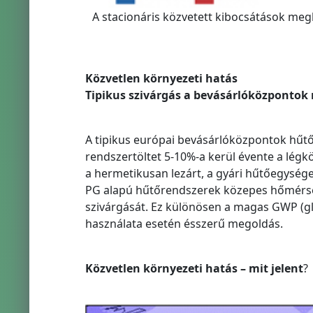
A stacionáris közvetett kibocsátások me
Közvetlen környezeti hatás
Tipikus szivárgás a bevásárlóközpontok
A tipikus európai bevásárlóközpontok hűtőre
rendszertöltet 5-10%-a kerül évente a légkö
a hermetikusan lezárt, a gyári hűtőegysége
PG alapú hűtőrendszerek közepes hőmérsék
szivárgását. Ez különösen a magas GWP (gl
használata esetén ésszerű megoldás.
Közvetlen környezeti hatás – mit jelent
?