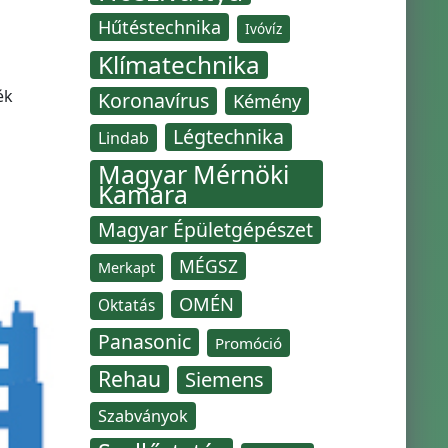
Hűtéstechnika
Ivóvíz
Klímatechnika
ék
Koronavírus
Kémény
Légtechnika
Lindab
Magyar Mérnöki
Kamara
Magyar Épületgépészet
MÉGSZ
Merkapt
OMÉN
Oktatás
Panasonic
Promóció
Rehau
Siemens
Szabványok