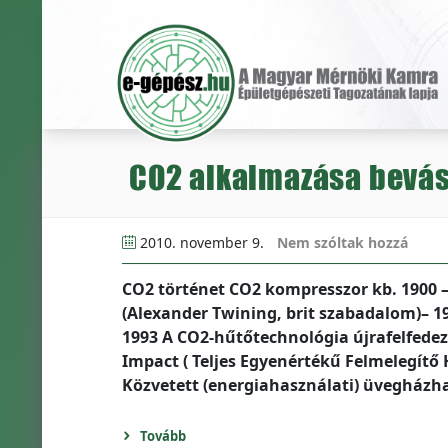
CO2 alkalmazása bevá
2010. november 9.
Nem szóltak hozzá
CO2 történet CO2 kompresszor kb. 1900 –
(Alexander Twining, brit szabadalom)– 
1993 A CO2-hűtőtechnológia újrafelfedez
Impact ( Teljes Egyenértékű Felmelegítő 
Közvetett (energiahasználati) üvegházha
Tovább