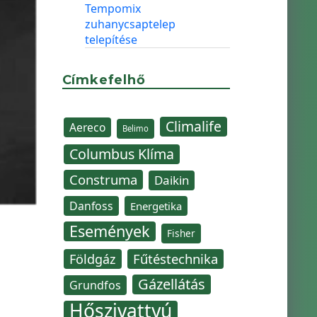
Tempomix
zuhanycsaptelep
telepítése
Címkefelhő
Climalife
Aereco
Belimo
Columbus Klíma
Construma
Daikin
Danfoss
Energetika
Események
Fisher
Fűtéstechnika
Földgáz
Gázellátás
Grundfos
Hőszivattyú