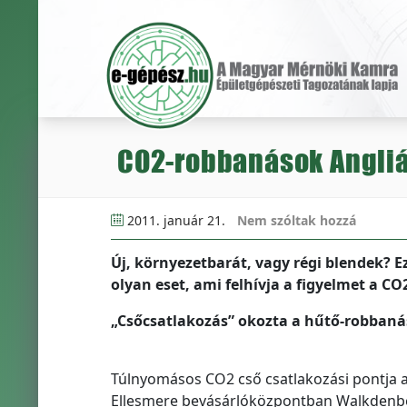
CO2-robbanások Angli
2011. január 21.
Nem szóltak hozzá
Új, környezetbarát, vagy régi blendek? 
olyan eset, ami felhívja a figyelmet a CO2
„Csőcsatlakozás” okozta a hűtő-robbaná
Túlnyomásos CO2 cső csatlakozási pontja 
Ellesmere bevásárlóközpontban Walkdenb