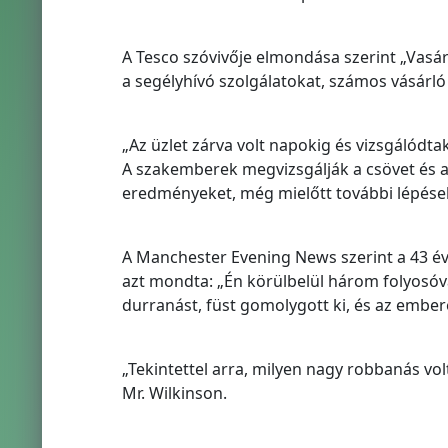
A Tesco szóvivője elmondása szerint „Vasá
a segélyhívó szolgálatokat, számos vásárló
„Az üzlet zárva volt napokig és vizsgálódta
A szakemberek megvizsgálják a csövet és al
eredményeket, még mielőtt további lépése
A Manchester Evening News szerint a 43 év
azt mondta: „Én körülbelül három folyosóv
durranást, füst gomolygott ki, és az embe
„Tekintettel arra, milyen nagy robbanás vo
Mr. Wilkinson.