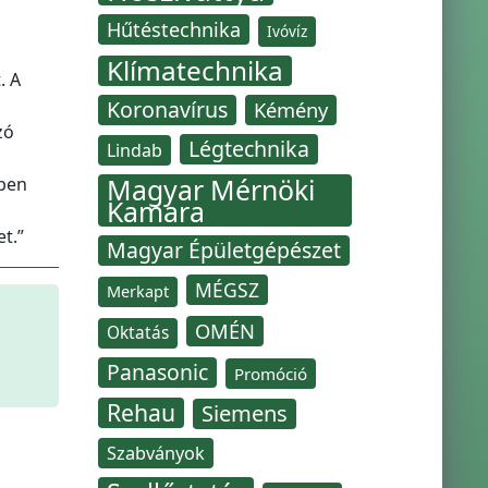
Hűtéstechnika
Ivóvíz
Klímatechnika
. A
Koronavírus
Kémény
zó
Légtechnika
Lindab
Magyar Mérnöki
nben
Kamara
t.”
Magyar Épületgépészet
MÉGSZ
Merkapt
OMÉN
Oktatás
Panasonic
Promóció
Rehau
Siemens
Szabványok