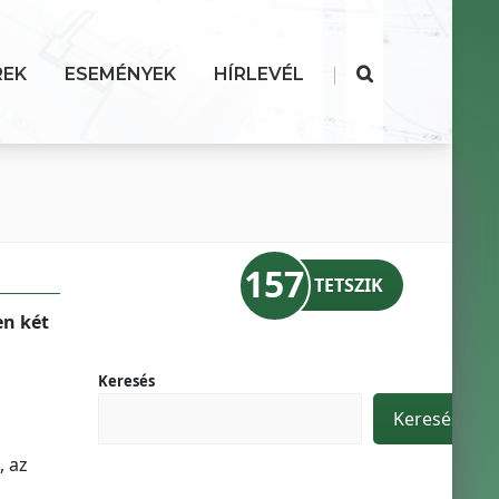
|
REK
ESEMÉNYEK
HÍRLEVÉL
157
TETSZIK
en két
Keresés
Keresés
, az