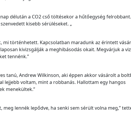
rnap délután a CO2 cső töltésekor a hűtőegység felrobbant.
 szenvedett kisebb sérüléseket. „
k, mi történhetett. Kapcsolatban maradunk az érintett vásár
aposan kivizsgálják a meghibásodás okait. Megvárjuk a viz
ket tennénk.”
es tanú, Andrew Wilkinson, aki éppen akkor vásárolt a bolt
al lejjebb voltam, mint a robbanás. Hallottam egy hangos
rek menekültek.”
lt, meg lennék lepődve, ha senki sem sérült volna meg,” tet