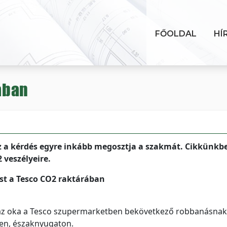
FŐOLDAL
HÍ
ában
Ez a kérdés egyre inkább megosztja a szakmát. Cikkünkb
 veszélyeire.
st a Tesco CO2 raktárában
az oka a Tesco szupermarketben bekövetkező robbanásnak
en, északnyugaton.