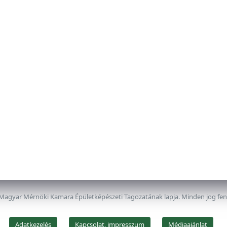
 Magyar Mérnöki Kamara Épületképészeti Tagozatának lapja. Minden jog fe
Adatkezelés
Kapcsolat, impresszum
Médiaajánlat