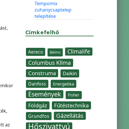
Tempomix
zuhanycsaptelep
telepítése
ást,
Címkefelhő
Climalife
Aereco
Belimo
Columbus Klíma
Construma
Daikin
Danfoss
Energetika
amikor
Események
Fisher
Fűtéstechnika
Földgáz
ték,
Gázellátás
Grundfos
Hőszivattyú
tt az