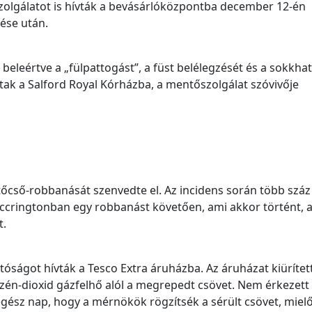
zolgálatot is hívták a bevásárlóközpontba december 12-én
ése után.
beleértve a „fülpattogást”, a füst belélegzését és a sokkhat
tak a Salford Royal Kórházba, a mentőszolgálat szóvivője
őcső-robbanását szenvedte el. Az incidens során több száz
ccringtonban egy robbanást követően, ami akkor történt, 
t.
óságot hívták a Tesco Extra áruházba. Az áruházat kiürítet
 szén-dioxid gázfelhő alól a megrepedt csövet. Nem érkezett
egész nap, hogy a mérnökök rögzítsék a sérült csövet, mielő