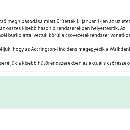
ső meghibásodása miatt ürítették ki január 1-jén az üzletet
 az összes kisebb hasonló rendszerekben helyettesítik. Az
cél burkolattal vettük körül a csővezetékrendszer vonatko
 véljük, hogy az Accrington-i incidens megegyezik a Walkde
cseréljük a kisebb hűtőrendszerekben az aktuális csőrészeke