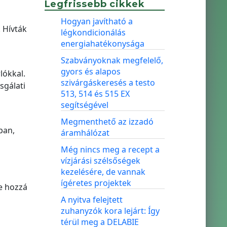
Legfrissebb cikkek
Hogyan javítható a
 Hívták
légkondicionálás
energiahatékonysága
Szabványoknak megfelelő,
gyors és alapos
lókkal.
szivárgáskeresés a testo
sgálati
513, 514 és 515 EX
segítségével
Megmenthető az izzadó
ban,
áramhálózat
Még nincs meg a recept a
vízjárási szélsőségek
kezelésére, de vannak
ígéretes projektek
te hozzá
A nyitva felejtett
zuhanyzók kora lejárt: Így
térül meg a DELABIE