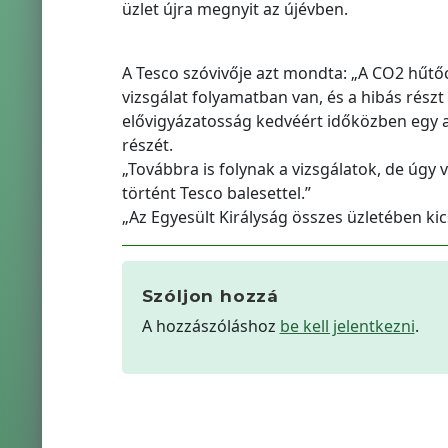
üzlet újra megnyit az újévben.
A Tesco szóvivője azt mondta: „A CO2 hűtőc
vizsgálat folyamatban van, és a hibás részt
elővigyázatosság kedvéért időközben egy a
részét.
„Továbbra is folynak a vizsgálatok, de úgy
történt Tesco balesettel.”
„Az Egyesült Királyság összes üzletében ki
Szóljon hozzá
A hozzászóláshoz
be kell jelentkezni
.