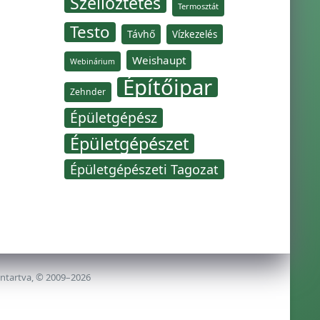
Szellőztetés
Termosztát
Testo
Távhő
Vízkezelés
Weishaupt
Webinárium
Építőipar
Zehnder
Épületgépész
Épületgépészet
Épületgépészeti Tagozat
nntartva, © 2009–2026