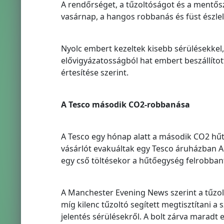
A rendőrséget, a tűzoltóságot és a mentős
vasárnap, a hangos robbanás és füst észlel
Nyolc embert kezeltek kisebb sérülésekkel, 
elővigyázatosságból hat embert beszállítot
értesítése szerint.
A Tesco második CO2-robbanása
A Tesco egy hónap alatt a második CO2 hűt
vásárlót evakuáltak egy Tesco áruházban A
egy cső töltésekor a hűtőegység felrobban
A Manchester Evening News szerint a tűzolt
míg kilenc tűzoltó segített megtisztítani a
jelentés sérülésekről. A bolt zárva maradt 