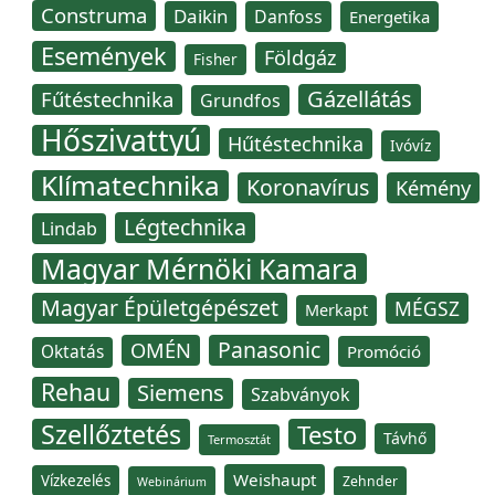
Construma
Daikin
Danfoss
Energetika
Események
Földgáz
Fisher
Gázellátás
Fűtéstechnika
Grundfos
Hőszivattyú
Hűtéstechnika
Ivóvíz
Klímatechnika
Koronavírus
Kémény
Légtechnika
Lindab
Magyar Mérnöki Kamara
Magyar Épületgépészet
MÉGSZ
Merkapt
Panasonic
OMÉN
Oktatás
Promóció
Rehau
Siemens
Szabványok
Szellőztetés
Testo
Távhő
Termosztát
Weishaupt
Vízkezelés
Zehnder
Webinárium