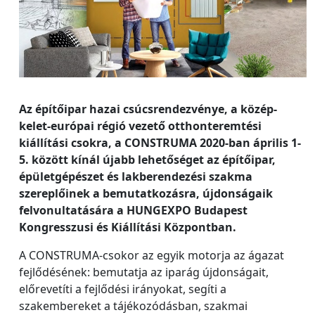
Az építőipar hazai csúcsrendezvénye, a közép-
kelet-európai régió vezető otthonteremtési
kiállítási csokra, a CONSTRUMA 2020-ban április 1-
5. között kínál újabb lehetőséget az építőipar,
épületgépészet és lakberendezési szakma
szereplőinek a bemutatkozásra, újdonságaik
felvonultatására a HUNGEXPO Budapest
Kongresszusi és Kiállítási Központban.
A CONSTRUMA-csokor az egyik motorja az ágazat
fejlődésének: bemutatja az iparág újdonságait,
előrevetíti a fejlődési irányokat, segíti a
szakembereket a tájékozódásban, szakmai