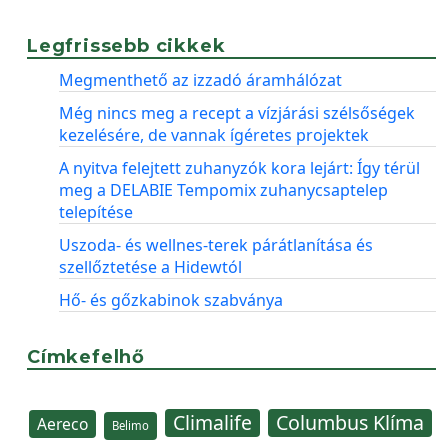
Legfrissebb cikkek
Megmenthető az izzadó áramhálózat
Még nincs meg a recept a vízjárási szélsőségek
kezelésére, de vannak ígéretes projektek
A nyitva felejtett zuhanyzók kora lejárt: Így térül
meg a DELABIE Tempomix zuhanycsaptelep
telepítése
Uszoda- és wellnes-terek párátlanítása és
szellőztetése a Hidewtól
Hő- és gőzkabinok szabványa
Címkefelhő
Climalife
Columbus Klíma
Aereco
Belimo