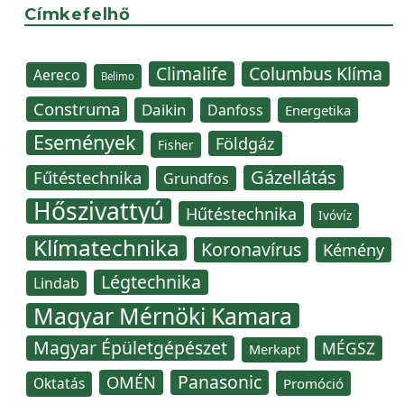
Címkefelhő
Climalife
Columbus Klíma
Aereco
Belimo
Construma
Daikin
Danfoss
Energetika
Események
Földgáz
Fisher
Gázellátás
Fűtéstechnika
Grundfos
Hőszivattyú
Hűtéstechnika
Ivóvíz
Klímatechnika
Koronavírus
Kémény
Légtechnika
Lindab
Magyar Mérnöki Kamara
Magyar Épületgépészet
MÉGSZ
Merkapt
Panasonic
OMÉN
Oktatás
Promóció