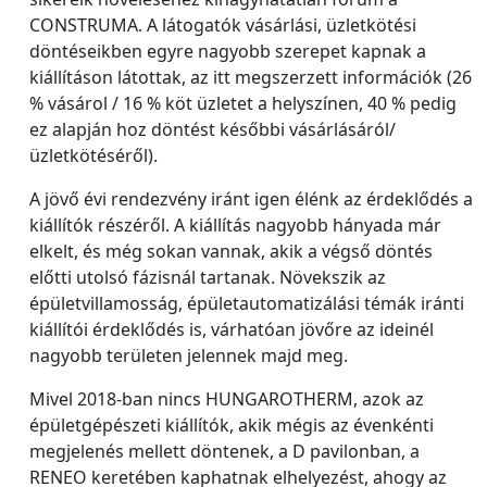
CONSTRUMA. A látogatók vásárlási, üzletkötési
döntéseikben egyre nagyobb szerepet kapnak a
kiállításon látottak, az itt megszerzett információk (26
% vásárol / 16 % köt üzletet a helyszínen, 40 % pedig
ez alapján hoz döntést későbbi vásárlásáról/
üzletkötéséről).
A jövő évi rendezvény iránt igen élénk az érdeklődés a
kiállítók részéről. A kiállítás nagyobb hányada már
elkelt, és még sokan vannak, akik a végső döntés
előtti utolsó fázisnál tartanak. Növekszik az
épületvillamosság, épületautomatizálási témák iránti
kiállítói érdeklődés is, várhatóan jövőre az ideinél
nagyobb területen jelennek majd meg.
Mivel 2018-ban nincs HUNGAROTHERM, azok az
épületgépészeti kiállítók, akik mégis az évenkénti
megjelenés mellett döntenek, a D pavilonban, a
RENEO keretében kaphatnak elhelyezést, ahogy az