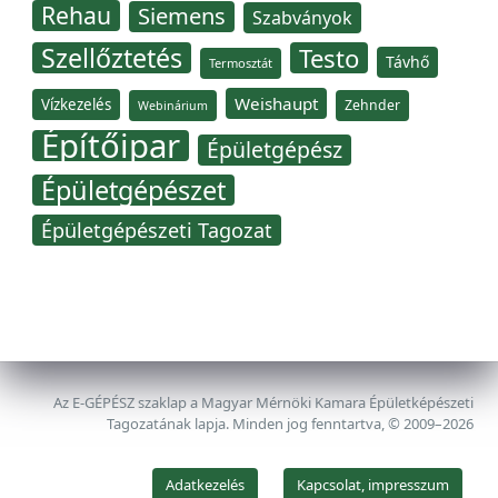
Rehau
Siemens
Szabványok
Szellőztetés
Testo
Távhő
Termosztát
Weishaupt
Vízkezelés
Zehnder
Webinárium
Építőipar
Épületgépész
Épületgépészet
Épületgépészeti Tagozat
Az E-GÉPÉSZ szaklap a Magyar Mérnöki Kamara Épületképészeti
Tagozatának lapja. Minden jog fenntartva, © 2009–2026
Adatkezelés
Kapcsolat, impresszum