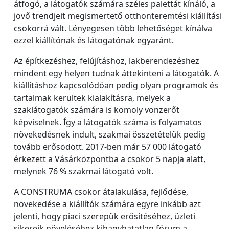
átfogó, a látogatók számára széles palettát kínáló, a
jövő trendjeit megismertető otthonteremtési kiállítási
csokorrá vált. Lényegesen több lehetőséget kínálva
ezzel kiállítónak és látogatónak egyaránt.
Az építkezéshez, felújításhoz, lakberendezéshez
mindent egy helyen tudnak áttekinteni a látogatók. A
kiállításhoz kapcsolódóan pedig olyan programok és
tartalmak kerültek kialakításra, melyek a
szaklátogatók számára is komoly vonzerőt
képviselnek. Így a látogatók száma is folyamatos
növekedésnek indult, szakmai összetételük pedig
tovább erősödött. 2017-ben már 57 000 látogató
érkezett a Vásárközpontba a csokor 5 napja alatt,
melynek 76 % szakmai látogató volt.
A CONSTRUMA csokor átalakulása, fejlődése,
növekedése a kiállítók számára egyre inkább azt
jelenti, hogy piaci szerepük erősítéséhez, üzleti
sikereik növeléséhez kihagyhatatlan fórum a