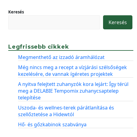
Keresés
Keresés
Legfrissebb cikkek
Megmenthető az izzadó áramhálózat
Még nincs meg a recept a vízjárási szélsőségek
kezelésére, de vannak ígéretes projektek
A nyitva felejtett zuhanyzók kora lejárt: Így térül
meg a DELABIE Tempomix zuhanycsaptelep
telepítése
Uszoda- és wellnes-terek párátlanítása és
szellőztetése a Hidewtól
Hő- és gőzkabinok szabványa