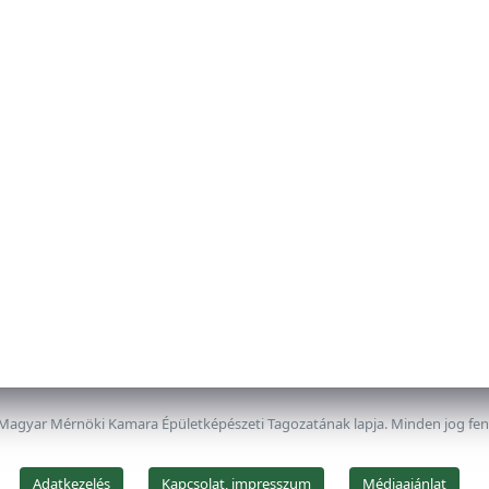
 Magyar Mérnöki Kamara Épületképészeti Tagozatának lapja. Minden jog fe
Adatkezelés
Kapcsolat, impresszum
Médiaajánlat