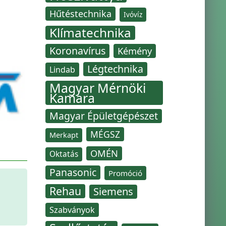
Hűtéstechnika
Ivóvíz
Klímatechnika
Koronavírus
Kémény
Légtechnika
Lindab
Magyar Mérnöki
Kamara
Magyar Épületgépészet
MÉGSZ
Merkapt
OMÉN
Oktatás
Panasonic
Promóció
Rehau
Siemens
Szabványok