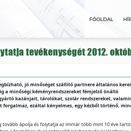
FŐOLDAL
HÍ
ytatja tevékenységét 2012. októbe
bízható, jó minőséget szállító partnere általános kere
dig a minőségi kéményrendszereket fémjelző önálló
yártó kazánjait, tárolókat, szolár rendszereket, valami
t forgalmaz, ezáltal kényelmes, egy kézből történő, min
 tovább ápolja és folytatja az immár több mint 10 éve tartó