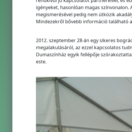
rendkívül jó kapcsolatot partnereivel, és e
igényeket, hasonlóan magas színvonalon. A 
megismerésével pedig nem ütközik akadály
Mindezekről bővebb információ található 
2012. szeptember 28-án egy sikeres bográc
megalakulásáról, az ezzel kapcsolatos tudni
Dumaszínház egyik fellépője szórakoztatta,
este.