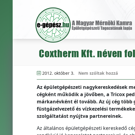
Coxtherm Kft. néven fol
2012. október 3.
Nem szóltak hozzá
Az épületgépészeti nagykereskedések meg
cégként működik a jövőben, a Tricox pe
márkanévként él tovább. Az új cég több g
füstgázelvezető és vízkezelési termékeke
szolgáltatást nyújtva partnereinek.
Az általános épületgépészeti kereskedő cég