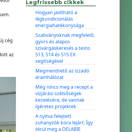
vevői
Legfrissebb cikkek
Hogyan javítható a
sem.
légkondicionálás
energiahatékonysága
Szabványoknak megfelelő,
új cég
gyors és alapos
szivárgáskeresés a testo
dott az
513, 514 és 515 EX
segítségével
Megmenthető az izzadó
áramhálózat
Még nincs meg a recept a
vízjárási szélsőségek
kezelésére, de vannak
ígéretes projektek
A nyitva felejtett
zuhanyzók kora lejárt: Így
térül meg a DELABIE