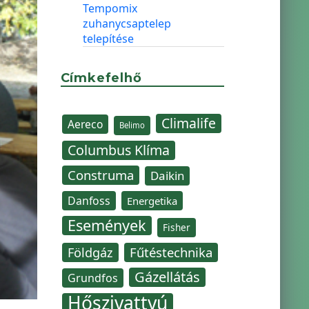
Tempomix
zuhanycsaptelep
telepítése
Címkefelhő
Climalife
Aereco
Belimo
Columbus Klíma
Construma
Daikin
Danfoss
Energetika
Események
Fisher
Fűtéstechnika
Földgáz
Gázellátás
Grundfos
Hőszivattyú