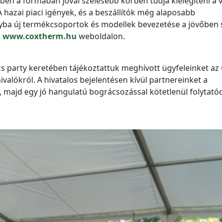
bben a formában jóval szélesebb körben tudja kielégíteni a 
hazai piaci igények, és a beszállítók még alaposabb
ba új termékcsoportok és modellek bevezetése a jövőben 
a
www.coxtherm.hu
weboldalon.
s party keretében tájékoztattuk meghívott ügyfeleinket az 
valókról. A hivatalos bejelentésen kívül partnereinket a
 majd egy jó hangulatú bográcsozással kötetlenül folytató