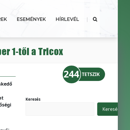
|
REK
ESEMÉNYEK
HÍRLEVÉL
r 1-től a Tricox
244
TETSZIK
skedő
nt
Keresés
őségi
Keresés