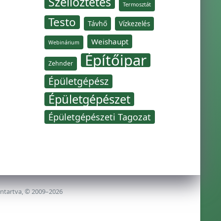
Szellőztetés
Termosztát
Testo
Távhő
Vízkezelés
Weishaupt
Webinárium
Építőipar
Zehnder
Épületgépész
Épületgépészet
Épületgépészeti Tagozat
nntartva, © 2009–2026