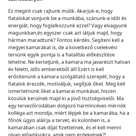
Ez megint csak rajtunk múlik. Akarjuk-e, hogy
fiatalokat vonjunk be a munkába, szánunk-e időt és
energiát, hogy foglalkozzunk ezzel? Vagy elvagyunk
magunkban,és egyszer csak azt látjuk majd, hogy
hárman maradtunk? Fontos kérdés. Segíteni kell a
megyei kamarákat is, de a következő cselekvési
tervünk egyik pontja is a fiatalítás előkészítése
lehetne. Ne kerteljünk, a kamara ma javarészt hatvan
év feletti, idős emberekből áll! Ezért is kell
erősítenünk a kamara szolgáltató szerepét, hogy a
fiatalok érezzék, motiváljuk, segítjük őket. Meg kell
ismertetnünk őket a kamarai munkával, hiszen
közülük kerülnek majd ki a jövő tisztségviselői. Ma
egy tervezőirodában dolgozó harmincéves mérnök
kolléga azt mondja, miért lépjek be a kamarába, ha a
főnök úgyis aláírja a tervet, és különben is, a
kamarában csak díjat fizettetnek, és el kell menni
olyan előadásokra, amik nem érdekelnek?!