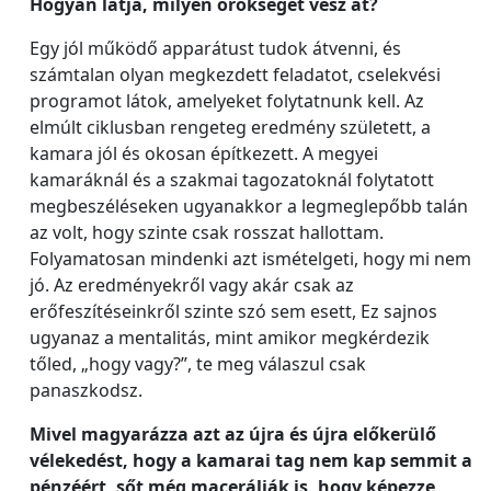
Hogyan látja, milyen örökséget vesz át?
Egy jól működő apparátust tudok átvenni, és
számtalan olyan megkezdett feladatot, cselekvési
programot látok, amelyeket folytatnunk kell. Az
elmúlt ciklusban rengeteg eredmény született, a
kamara jól és okosan építkezett. A megyei
kamaráknál és a szakmai tagozatoknál folytatott
megbeszéléseken ugyanakkor a legmeglepőbb talán
az volt, hogy szinte csak rosszat hallottam.
Folyamatosan mindenki azt ismételgeti, hogy mi nem
jó. Az eredményekről vagy akár csak az
erőfeszítéseinkről szinte szó sem esett, Ez sajnos
ugyanaz a mentalitás, mint amikor megkérdezik
tőled, „hogy vagy?”, te meg válaszul csak
panaszkodsz.
Mivel magyarázza azt az újra és újra előkerülő
vélekedést, hogy a kamarai tag nem kap semmit a
pénzéért, sőt még macerálják is, hogy képezze