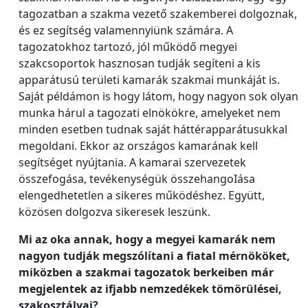
tagozatban a szakma vezető szakemberei dolgoznak,
és ez segítség valamennyiünk számára. A
tagozatokhoz tartozó, jól működő megyei
szakcsoportok hasznosan tudják segíteni a kis
apparátusú területi kamarák szakmai munkáját is.
Saját példámon is hogy látom, hogy nagyon sok olyan
munka hárul a tagozati elnökökre, amelyeket nem
minden esetben tudnak saját háttérapparátusukkal
megoldani. Ekkor az országos kamarának kell
segítséget nyújtania. A kamarai szervezetek
összefogása, tevékenységük összehangoIása
elengedhetetlen a sikeres működéshez. Együtt,
közösen dolgozva sikeresek leszünk.
Mi az oka annak, hogy a megyei kamarák nem
nagyon tudják megszólítani a fiatal mérnököket,
miközben a szakmai tagozatok berkeiben már
megjelentek az ifjabb nemzedékek tömörülései,
szakosztályai?