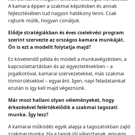
A kamara éppen a szakmai képzésben és annak
fejlesztésében tud nagyon hatékony lenni. Csak
rajtunk múlik, hogyan csináljuk.
Elődje stratégiákban és éves cselekvési program
szerint szervezte az országos kamara munkáját.
Ön is ezt a modellt folytatja majd?
Ez követendő példa és modell a munkavégzésben, a
kapcsolattartásban és az egyeztetésekben – a
jogalkotóval, kamarai szervezetekkel, más szakmai
tömörülésekkel – egyaránt. Igen, napi feladatainkat
ezután is így kell majd végeznünk.
Már most hallani olyan véleményeket, hogy
érkezésével felértékelődik a szakmai tagozati
munka. Így lesz?
A kamarai működés egyik alapja a tagozatokban zajló
szakmai munka. Ha a tagok jól választanak, egy-egy