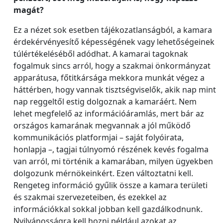
magát?
Ez a nézet sok esetben tájékozatlanságból, a kamara
érdekérvényesítő képességének vagy lehetőségeinek
túlértékeléséből adódhat. A kamarai tagoknak
fogalmuk sincs arról, hogy a szakmai önkormányzat
apparátusa, főtitkársága mekkora munkát végez a
háttérben, hogy vannak tisztségviselők, akik nap mint
nap reggeltől estig dolgoznak a kamaráért. Nem
lehet megfelelő az információáramlás, mert bár az
országos kamarának megvannak a jól működő
kommunikációs platformjai – saját folyóirata,
honlapja –, tagjai túlnyomó részének kevés fogalma
van arról, mi történik a kamarában, milyen ügyekben
dolgozunk mérnökeinkért. Ezen változtatni kell.
Rengeteg információ gyűlik össze a kamara területi
és szakmai szervezeteiben, és ezekkel az
információkkal sokkal jobban kell gazdálkodnunk.
Nyilvánosságra kell hozni például azokat az