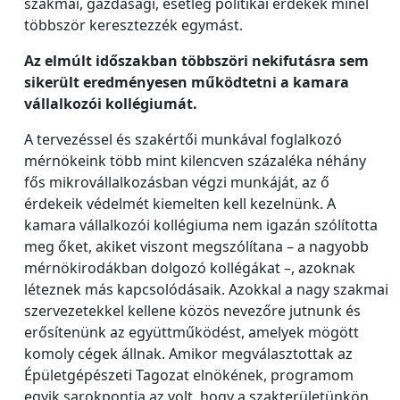
szakmai, gazdasági, esetleg politikai érdekek minél
többször keresztezzék egymást.
Az elmúlt időszakban többszöri nekifutásra sem
sikerült eredményesen működtetni a kamara
vállalkozói kollégiumát.
A tervezéssel és szakértői munkával foglalkozó
mérnökeink több mint kilencven százaléka néhány
fős mikrovállalkozásban végzi munkáját, az ő
érdekeik védelmét kiemelten kell kezelnünk. A
kamara vállalkozói kollégiuma nem igazán szólította
meg őket, akiket viszont megszólítana – a nagyobb
mérnökirodákban dolgozó kollégákat –, azoknak
léteznek más kapcsolódásaik. Azokkal a nagy szakmai
szervezetekkel kellene közös nevezőre jutnunk és
erősítenünk az együttműködést, amelyek mögött
komoly cégek állnak. Amikor megválasztottak az
Épületgépészeti Tagozat elnökének, programom
egyik sarokpontja az volt, hogy a szakterületünkön