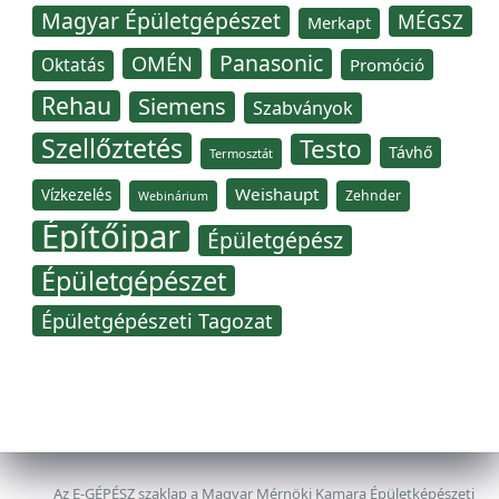
Magyar Épületgépészet
MÉGSZ
Merkapt
Panasonic
OMÉN
Oktatás
Promóció
Rehau
Siemens
Szabványok
Szellőztetés
Testo
Távhő
Termosztát
Weishaupt
Vízkezelés
Zehnder
Webinárium
Építőipar
Épületgépész
Épületgépészet
Épületgépészeti Tagozat
Az E-GÉPÉSZ szaklap a Magyar Mérnöki Kamara Épületképészeti