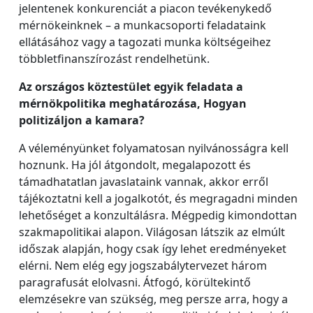
jelentenek konkurenciát a piacon tevékenykedő
mérnökeinknek – a munkacsoporti feladataink
ellátásához vagy a tagozati munka költségeihez
többletfinanszírozást rendelhetünk.
Az országos köztestület egyik feladata a
mérnökpolitika meghatározása, Hogyan
politizáljon a kamara?
A véleményünket folyamatosan nyilvánosságra kell
hoznunk. Ha jól átgondolt, megalapozott és
támadhatatlan javaslataink vannak, akkor erről
tájékoztatni kell a jogalkotót, és megragadni minden
lehetőséget a konzultálásra. Mégpedig kimondottan
szakmapolitikai alapon. Világosan látszik az elmúlt
időszak alapján, hogy csak így lehet eredményeket
elérni. Nem elég egy jogszabálytervezet három
paragrafusát elolvasni. Átfogó, körültekintő
elemzésekre van szükség, meg persze arra, hogy a