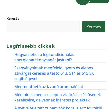
Keresés
Keresés
Legfrissebb cikkek
Hogyan lehet a légkondicionálás
energiahatékonyságát javítani?
Szabványoknak megfelelő, gyors és alapos
szivárgáskeresés a testo 513, 514 és 515 EX
segítségével
Megmenthető az izzadó áramhálózat
Még nincs meg a recept a vízjárási szélsőségek
kezelésére, de vannak ígéretes projektek
A nyitva felejtett zuhanyzók kora lejárt: Így térül