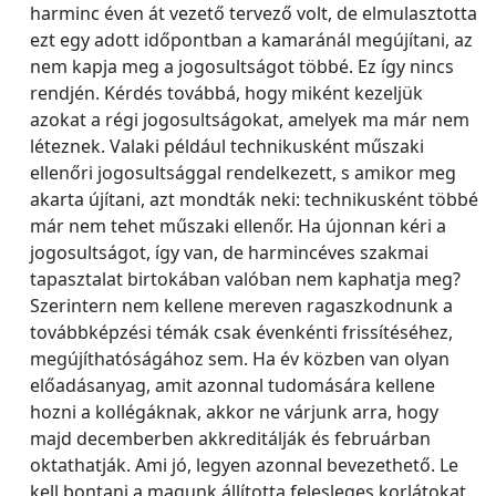
harminc éven át vezető tervező volt, de elmulasztotta
ezt egy adott időpontban a kamaránál megújítani, az
nem kapja meg a jogosultságot többé. Ez így nincs
rendjén. Kérdés továbbá, hogy miként kezeljük
azokat a régi jogosultságokat, amelyek ma már nem
léteznek. Valaki például technikusként műszaki
ellenőri jogosultsággal rendelkezett, s amikor meg
akarta újítani, azt mondták neki: technikusként többé
már nem tehet műszaki ellenőr. Ha újonnan kéri a
jogosultságot, így van, de harmincéves szakmai
tapasztalat birtokában valóban nem kaphatja meg?
Szerintern nem kellene mereven ragaszkodnunk a
továbbképzési témák csak évenkénti frissítéséhez,
megújíthatóságához sem. Ha év közben van olyan
előadásanyag, amit azonnal tudomására kellene
hozni a kollégáknak, akkor ne várjunk arra, hogy
majd decemberben akkreditálják és februárban
oktathatják. Ami jó, legyen azonnal bevezethető. Le
kell bontani a magunk állította felesleges korlátokat.