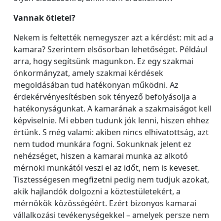
Vannak ötletei?
Nekem is feltették nemegyszer azt a kérdést: mit ad a
kamara? Szerintem elsősorban lehetőséget. Például
arra, hogy segítsünk magunkon. Ez egy szakmai
önkormányzat, amely szakmai kérdések
megoldásában tud hatékonyan működni. Az
érdekérvényesítésben sok tényező befolyásolja a
hatékonyságunkat. A kamarának a szakmaiságot kell
képviselnie. Mi ebben tudunk jók lenni, hiszen ehhez
értünk. S még valami: akiben nincs elhivatottság, azt
nem tudod munkára fogni. Sokunknak jelent ez
nehézséget, hiszen a kamarai munka az alkotó
mérnöki munkától veszi el az időt, nem is keveset.
Tisztességesen megfizetni pedig nem tudjuk azokat,
akik hajlandók dolgozni a köztestületekért, a
mérnökök közösségéért. Ezért bizonyos kamarai
vállalkozási tevékenységekkel – amelyek persze nem