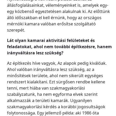
állásfoglalásainkat, véleményeinket is, amelyek egy-
egy közbenső egyeztetésen alakulnak ki. Az előttünk
álló időszakban el kell érnünk, hogy az országos
mérnöki kamara valóban erősítse szolgáltató
szerepét.
Lát olyan kamarai aktivitási felületeket és
feladatokat, ahol nem további építkezésre, hanem
irányváltásra lesz szükség?
Az építkezés híve vagyok, Az alapok pedig kiválóak.
Ahol valóban irányváltásra lesz szükség, az a
minősítések területe, ahol nem sikerült egységes
rendszert kialakítani. Ezt sürgősen rendbe kellene
tenni, mert hiába van szakmagyakorlási
szabályzatunk, ha nem egyforma elvek szerint
alkalmazzák a területi kamarák. Ugyanilyen
szakmagyakorlási kérdés a korábbi jogosultságok
folytonossága. Egy jellemző példa: aki 1986 óta