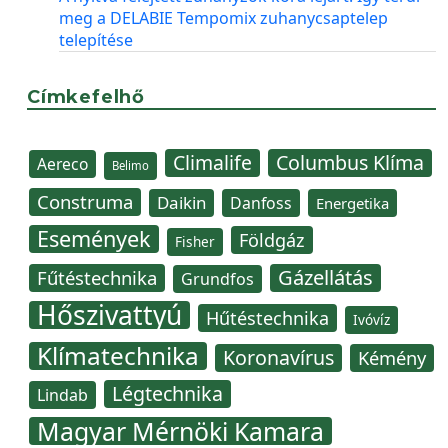
meg a DELABIE Tempomix zuhanycsaptelep
telepítése
Címkefelhő
Climalife
Columbus Klíma
Aereco
Belimo
Construma
Daikin
Danfoss
Energetika
Események
Földgáz
Fisher
Gázellátás
Fűtéstechnika
Grundfos
Hőszivattyú
Hűtéstechnika
Ivóvíz
Klímatechnika
Koronavírus
Kémény
Légtechnika
Lindab
Magyar Mérnöki Kamara