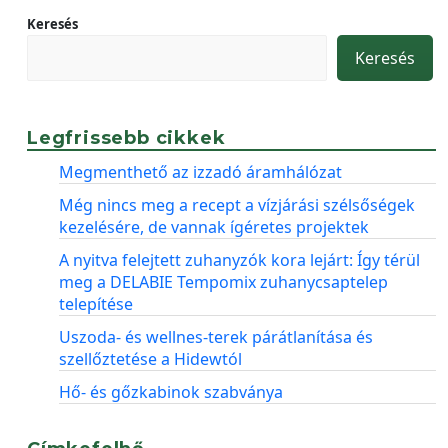
Keresés
Keresés
Legfrissebb cikkek
Megmenthető az izzadó áramhálózat
Még nincs meg a recept a vízjárási szélsőségek
kezelésére, de vannak ígéretes projektek
A nyitva felejtett zuhanyzók kora lejárt: Így térül
meg a DELABIE Tempomix zuhanycsaptelep
telepítése
Uszoda- és wellnes-terek párátlanítása és
szellőztetése a Hidewtól
Hő- és gőzkabinok szabványa