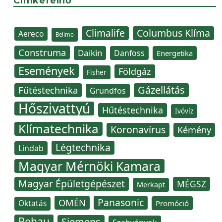
Címkefelhő
Climalife
Columbus Klíma
Aereco
Belimo
Construma
Daikin
Danfoss
Energetika
Események
Földgáz
Fisher
Gázellátás
Fűtéstechnika
Grundfos
Hőszivattyú
Hűtéstechnika
Ivóvíz
Klímatechnika
Koronavírus
Kémény
Légtechnika
Lindab
Magyar Mérnöki Kamara
Magyar Épületgépészet
MÉGSZ
Merkapt
Panasonic
OMÉN
Oktatás
Promóció
Rehau
Siemens