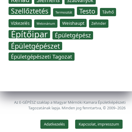
Szabványok
Szellőztetés
Testo
Távhő
Termosztát
Weishaupt
Vízkezelés
Zehnder
Webinárium
Építőipar
Épületgépész
Épületgépészet
Épületgépészeti Tagozat
Az E-GÉPÉSZ szaklap a Magyar Mérnöki Kamara Épületképészeti
Tagozatának lapja. Minden jog fenntartva, © 2009–2026
Adatkezelés
Kapcsolat, impresszum