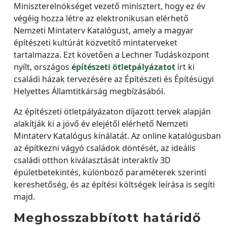
Miniszterelnökséget vezető minisztert, hogy ez év
végéig hozza létre az elektronikusan elérhető
Nemzeti Mintaterv Katalógust, amely a magyar
építészeti kultúrát közvetítő mintaterveket
tartalmazza. Ezt követően a Lechner Tudásközpont
nyílt, országos
építészeti ötletpályázatot
írt ki
családi házak tervezésére az Építészeti és Építésügyi
Helyettes Államtitkárság megbízásából.
Az építészeti ötletpályázaton díjazott tervek alapján
alakítják ki a jövő év elejétől elérhető Nemzeti
Mintaterv Katalógus kínálatát. Az online katalógusban
az építkezni vágyó családok döntését, az ideális
családi otthon kiválasztását interaktív 3D
épületbetekintés, különböző paraméterek szerinti
kereshetőség, és az építési költségek leírása is segíti
majd.
Meghosszabbított határidő