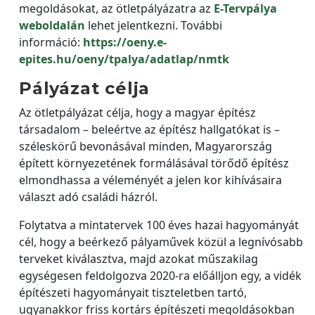
megoldásokat, az ötletpályázatra az
E-Tervpálya
weboldalán
lehet jelentkezni. További
információ:
https://oeny.e-
epites.hu/oeny/tpalya/adatlap/nmtk
Pályázat célja
Az ötletpályázat célja, hogy a magyar építész
társadalom – beleértve az építész hallgatókat is –
széleskörű bevonásával minden, Magyarország
épített környezetének formálásával törődő építész
elmondhassa a véleményét a jelen kor kihívásaira
választ adó családi házról.
Folytatva a mintatervek 100 éves hazai hagyományát
cél, hogy a beérkező pályaművek közül a legnívósabb
terveket kiválasztva, majd azokat műszakilag
egységesen feldolgozva 2020-ra előálljon egy, a vidék
építészeti hagyományait tiszteletben tartó,
ugyanakkor friss kortárs építészeti megoldásokban