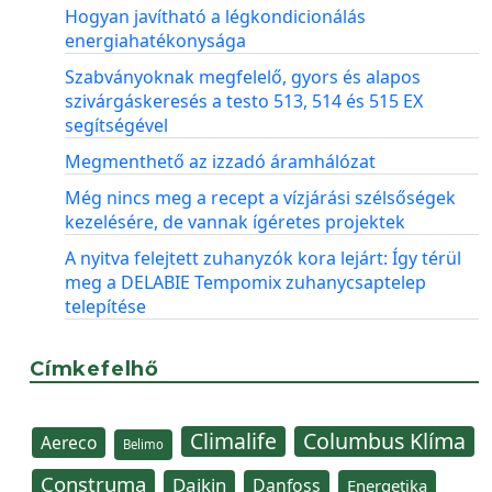
Hogyan javítható a légkondicionálás
energiahatékonysága
Szabványoknak megfelelő, gyors és alapos
szivárgáskeresés a testo 513, 514 és 515 EX
segítségével
Megmenthető az izzadó áramhálózat
Még nincs meg a recept a vízjárási szélsőségek
kezelésére, de vannak ígéretes projektek
A nyitva felejtett zuhanyzók kora lejárt: Így térül
meg a DELABIE Tempomix zuhanycsaptelep
telepítése
Címkefelhő
Climalife
Columbus Klíma
Aereco
Belimo
Construma
Daikin
Danfoss
Energetika