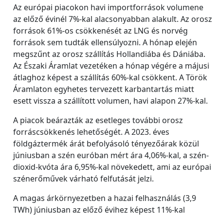
Az európai piacokon havi importforrások volumene
az előző évinél 7%-kal alacsonyabban alakult. Az orosz
források 61%-os csökkenését az LNG és norvég
források sem tudták ellensúlyozni. A hónap elején
megszűnt az orosz szállítás Hollandiába és Dániába.
Az Északi Áramlat vezetéken a hónap végére a májusi
átlaghoz képest a szállítás 60%-kal csökkent. A Török
Áramlaton egyhetes tervezett karbantartás miatt
esett vissza a szállított volumen, havi alapon 27%-kal.
A piacok beárazták az esetleges további orosz
forráscsökkenés lehetőségét. A 2023. éves
földgáztermék árát befolyásoló tényezőárak közül
júniusban a szén euróban mért ára 4,06%-kal, a szén-
dioxid-kvóta ára 6,95%-kal növekedett, ami az európai
szénerőművek várható felfutását jelzi.
A magas árkörnyezetben a hazai felhasználás (3,9
TWh) júniusban az előző évihez képest 11%-kal