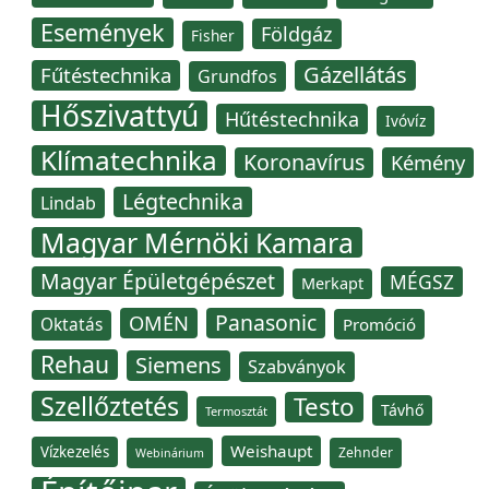
Események
Földgáz
Fisher
Gázellátás
Fűtéstechnika
Grundfos
Hőszivattyú
Hűtéstechnika
Ivóvíz
Klímatechnika
Koronavírus
Kémény
Légtechnika
Lindab
Magyar Mérnöki Kamara
Magyar Épületgépészet
MÉGSZ
Merkapt
Panasonic
OMÉN
Oktatás
Promóció
Rehau
Siemens
Szabványok
Szellőztetés
Testo
Távhő
Termosztát
Weishaupt
Vízkezelés
Zehnder
Webinárium