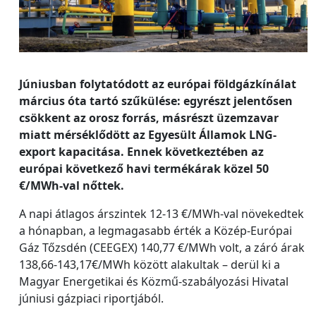
Júniusban folytatódott az európai földgázkínálat
március óta tartó szűkülése: egyrészt jelentősen
csökkent az orosz forrás, másrészt üzemzavar
miatt mérséklődött az Egyesült Államok LNG-
export kapacitása. Ennek következtében az
európai következő havi termékárak közel 50
€/MWh-val nőttek.
A napi átlagos árszintek 12-13 €/MWh-val növekedtek
a hónapban, a legmagasabb érték a Közép-Európai
Gáz Tőzsdén (CEEGEX) 140,77 €/MWh volt, a záró árak
138,66-143,17€/MWh között alakultak – derül ki a
Magyar Energetikai és Közmű-szabályozási Hivatal
júniusi gázpiaci riportjából.