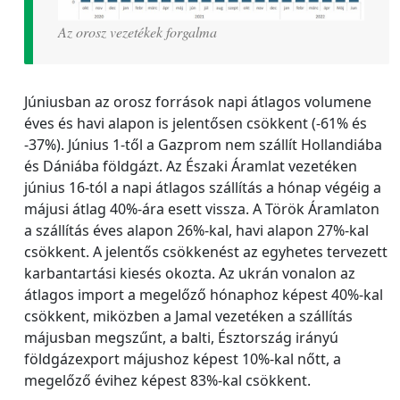
Az orosz vezetékek forgalma
Júniusban az orosz források napi átlagos volumene
éves és havi alapon is jelentősen csökkent (-61% és
-37%). Június 1-től a Gazprom nem szállít Hollandiába
és Dániába földgázt. Az Északi Áramlat vezetéken
június 16-tól a napi átlagos szállítás a hónap végéig a
májusi átlag 40%-ára esett vissza. A Török Áramlaton
a szállítás éves alapon 26%-kal, havi alapon 27%-kal
csökkent. A jelentős csökkenést az egyhetes tervezett
karbantartási kiesés okozta. Az ukrán vonalon az
átlagos import a megelőző hónaphoz képest 40%-kal
csökkent, miközben a Jamal vezetéken a szállítás
májusban megszűnt, a balti, Észtország irányú
földgázexport májushoz képest 10%-kal nőtt, a
megelőző évihez képest 83%-kal csökkent.