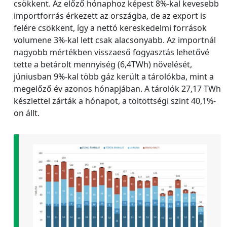
csökkent. Az előző hónaphoz képest 8%-kal kevesebb
importforrás érkezett az országba, de az export is
felére csökkent, így a nettó kereskedelmi források
volumene 3%-kal lett csak alacsonyabb. Az importnál
nagyobb mértékben visszaeső fogyasztás lehetővé
tette a betárolt mennyiség (6,4TWh) növelését,
júniusban 9%-kal több gáz került a tárolókba, mint a
megelőző év azonos hónapjában. A tárolók 27,17 TWh
készlettel zárták a hónapot, a töltöttségi szint 40,1%-
on állt.