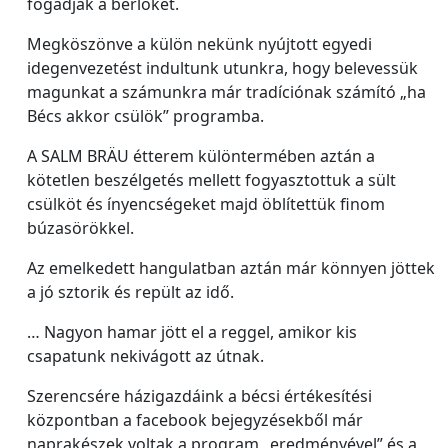
fogadják a bérlőket.
Megköszönve a külön nekünk nyújtott egyedi
idegenvezetést indultunk utunkra, hogy belevessük
magunkat a számunkra már tradíciónak számító „ha
Bécs akkor csülök” programba.
A SALM BRÄU étterem különtermében aztán a
kötetlen beszélgetés mellett fogyasztottuk a sült
csülköt és ínyencségeket majd öblítettük finom
búzasörökkel.
Az emelkedett hangulatban aztán már könnyen jöttek
a jó sztorik és repült az idő.
… Nagyon hamar jött el a reggel, amikor kis
csapatunk nekivágott az útnak.
Szerencsére házigazdáink a bécsi értékesítési
központban a facebook bejegyzésekből már
naprakészek voltak a program „eredményével” és a