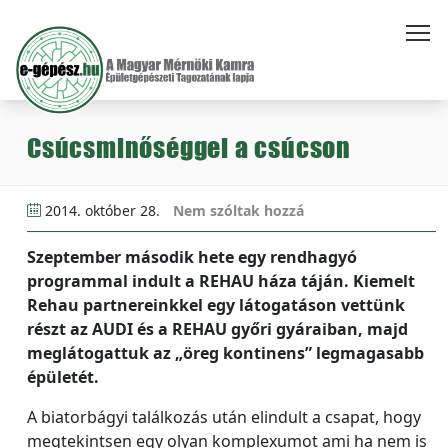
Csúcsminőséggel a csúcson
2014. október 28.
Nem szóltak hozzá
Szeptember második hete egy rendhagyó
programmal indult a REHAU háza táján. Kiemelt
Rehau partnereinkkel egy látogatáson vettünk
részt az AUDI és a REHAU győri gyáraiban, majd
meglátogattuk az „öreg kontinens” legmagasabb
épületét.
A biatorbágyi találkozás után elindult a csapat, hogy
megtekintsen egy olyan komplexumot ami ha nem is