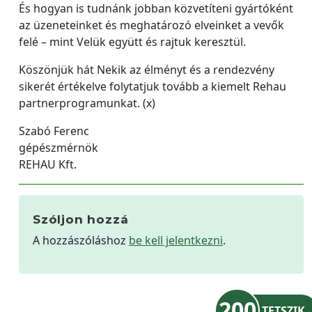
És hogyan is tudnánk jobban közvetíteni gyártóként
az üzeneteinket és meghatározó elveinket a vevők
felé – mint Velük együtt és rajtuk keresztül.
Köszönjük hát Nekik az élményt és a rendezvény
sikerét értékelve folytatjuk tovább a kiemelt Rehau
partnerprogramunkat. (x)
Szabó Ferenc
gépészmérnök
REHAU Kft.
Szóljon hozzá
A hozzászóláshoz
be kell jelentkezni
.
200
TETSZIK