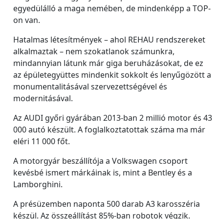
egyedülálló a maga nemében, de mindenképp a TOP-
on van.
Hatalmas létesítmények – ahol REHAU rendszereket
alkalmaztak – nem szokatlanok számunkra,
mindannyian látunk már giga beruházásokat, de ez
az épületegyüttes mindenkit sokkolt és lenyűgözött a
monumentalitásával szervezettségével és
modernitásával.
Az AUDI győri gyárában 2013-ban 2 millió motor és 43
000 autó készült. A foglalkoztatottak száma ma már
eléri 11 000 főt.
A motorgyár beszállítója a Volkswagen csoport
kevésbé ismert márkáinak is, mint a Bentley és a
Lamborghini.
A présüzemben naponta 500 darab A3 karosszéria
készül. Az összeállítást 85%-ban robotok végzik.