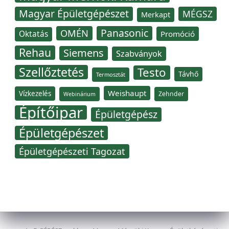
Magyar Épületgépészet
MÉGSZ
Merkapt
Panasonic
OMÉN
Oktatás
Promóció
Rehau
Siemens
Szabványok
Szellőztetés
Testo
Távhő
Termosztát
Weishaupt
Vízkezelés
Zehnder
Webinárium
Építőipar
Épületgépész
Épületgépészet
Épületgépészeti Tagozat