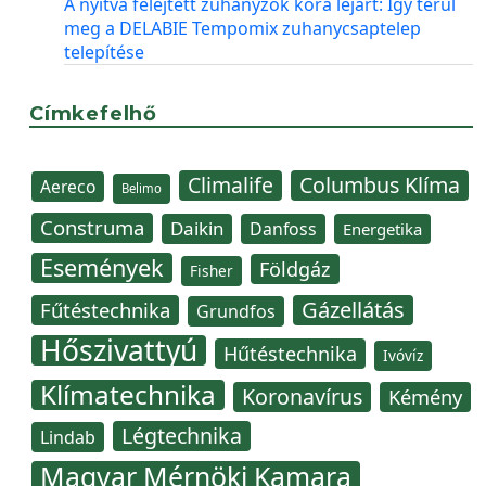
A nyitva felejtett zuhanyzók kora lejárt: Így térül
meg a DELABIE Tempomix zuhanycsaptelep
telepítése
Címkefelhő
Climalife
Columbus Klíma
Aereco
Belimo
Construma
Daikin
Danfoss
Energetika
Események
Földgáz
Fisher
Gázellátás
Fűtéstechnika
Grundfos
Hőszivattyú
Hűtéstechnika
Ivóvíz
Klímatechnika
Koronavírus
Kémény
Légtechnika
Lindab
Magyar Mérnöki Kamara