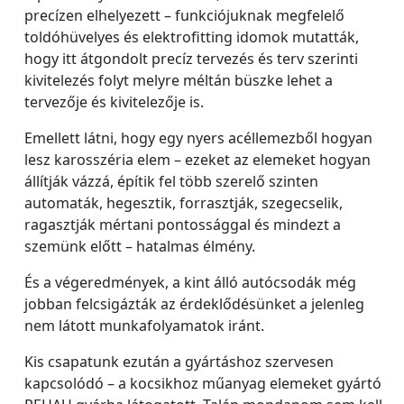
precízen elhelyezett – funkciójuknak megfelelő
toldóhüvelyes és elektrofitting idomok mutatták,
hogy itt átgondolt precíz tervezés és terv szerinti
kivitelezés folyt melyre méltán büszke lehet a
tervezője és kivitelezője is.
Emellett látni, hogy egy nyers acéllemezből hogyan
lesz karosszéria elem – ezeket az elemeket hogyan
állítják vázzá, építik fel több szerelő szinten
automaták, hegesztik, forrasztják, szegecselik,
ragasztják mértani pontossággal és mindezt a
szemünk előtt – hatalmas élmény.
És a végeredmények, a kint álló autócsodák még
jobban felcsigázták az érdeklődésünket a jelenleg
nem látott munkafolyamatok iránt.
Kis csapatunk ezután a gyártáshoz szervesen
kapcsolódó – a kocsikhoz műanyag elemeket gyártó