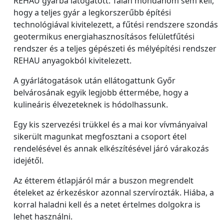
REHAU gyárba látogatott. Talán mondanom sem kell,
hogy a teljes gyár a legkorszerűbb építési
technológiával kivitelezett, a fűtési rendszere szondás
geotermikus energiahasznosításos felületfűtési
rendszer és a teljes gépészeti és mélyépítési rendszer
REHAU anyagokból kivitelezett.
A gyárlátogatások után ellátogattunk Győr
belvárosának egyik legjobb éttermébe, hogy a
kulineáris élvezeteknek is hódolhassunk.
Egy kis szervezési trükkel és a mai kor vívmányaival
sikerült magunkat megfosztani a csoport étel
rendelésével és annak elkészítésével járó várakozás
idejétől.
Az étterem étlapjáról már a buszon megrendelt
ételeket az érkezéskor azonnal szervírozták. Hiába, a
korral haladni kell és a netet értelmes dolgokra is
lehet használni.