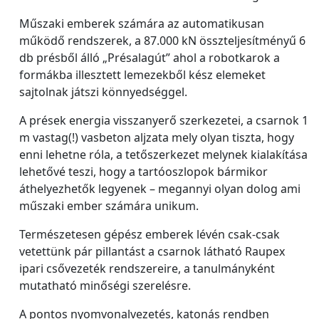
Műszaki emberek számára az automatikusan
működő rendszerek, a 87.000 kN összteljesítményű 6
db présből álló „Présalagút” ahol a robotkarok a
formákba illesztett lemezekből kész elemeket
sajtolnak játszi könnyedséggel.
A prések energia visszanyerő szerkezetei, a csarnok 1
m vastag(!) vasbeton aljzata mely olyan tiszta, hogy
enni lehetne róla, a tetőszerkezet melynek kialakítása
lehetővé teszi, hogy a tartóoszlopok bármikor
áthelyezhetők legyenek – megannyi olyan dolog ami
műszaki ember számára unikum.
Természetesen gépész emberek lévén csak-csak
vetettünk pár pillantást a csarnok látható Raupex
ipari csővezeték rendszereire, a tanulmányként
mutatható minőségi szerelésre.
A pontos nyomvonalvezetés, katonás rendben