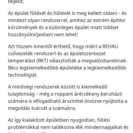
teljesít.
Az épület fűtését és hűtését is meg kellett oldani – és
mindezt olyan rendszerrel, amihez az extrém építési
körülmények és a különleges épület miatt többet
hozzányúlni/javítani nem lehet!
Azt hiszem innentől érthető, hogy miért a REHAU
csővezeték rendszert és az épületszerkezet
temperálást (BKT) választották a megvalósítandónak.
Bécs legkiemelkedőbb épületébe a legkiemelkedőbb
technológiát.
A minőségi rendszerek között is kiemelkedő
tulajdonság – még a roppant árérzékeny beruházó
számára is elfogadható árszinttel ötvözve nyújtotta a
megoldás kulcsát a számukra.
Az így kialakított épületben nyugodtan, fűtési
problémákkal nem találkozva élik mindennapjaikat és