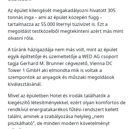
Az épület kilengését megakadályozni hivatott 305
tonnás inga – ami az épület közepén függ –
tartalmazza az 55.000 liternyi tüzivizet is. Ezt a
megoldást testközelből megtekinteni azért más mint
olvasni róla.
A túránk házigazdája nem más volt, mint az épület
egyik építtetője és üzemeltetője a WED AG csoport
tagja Gerhard M. Brunner cégvezető, Vienna DC
Tower 1 GmbH aki elmondta mik is voltak a
szempontok az anyagok és műszaki megoldások
kiválasztásánál.
Mivel az épületben Hotel és irodák találhatók a
kiegészítő létesítményekkel, ezért olyan komfortos de
rendkívül energiatakarékos fűtési rendszert kellett
találni, aminek a szabályozása helyileg „nem
piszkálható”, de minden modern követelményt