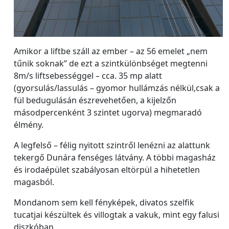
Amikor a liftbe száll az ember – az 56 emelet „nem
tűnik soknak” de ezt a szintkülönbséget megtenni
8m/s liftsebességgel – cca. 35 mp alatt
(gyorsulás/lassulás – gyomor hullámzás nélkül,csak a
fül bedugulásán észrevehetően, a kijelzőn
másodpercenként 3 szintet ugorva) megmaradó
élmény.
A legfelső – félig nyitott szintről lenézni az alattunk
tekergő Dunára fenséges látvány. A többi magasház
és irodaépület szabályosan eltörpül a hihetetlen
magasból.
Mondanom sem kell fényképek, divatos szelfik
tucatjai készültek és villogtak a vakuk, mint egy falusi
diszkóban.