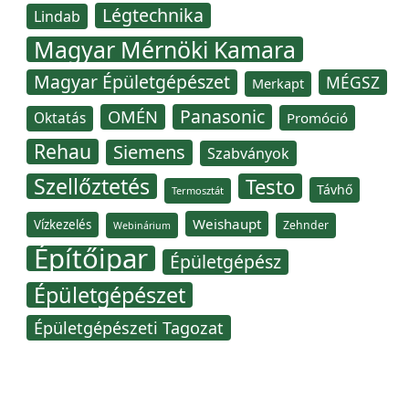
Légtechnika
Lindab
Magyar Mérnöki Kamara
Magyar Épületgépészet
MÉGSZ
Merkapt
Panasonic
OMÉN
Oktatás
Promóció
Rehau
Siemens
Szabványok
Szellőztetés
Testo
Távhő
Termosztát
Weishaupt
Vízkezelés
Zehnder
Webinárium
Építőipar
Épületgépész
Épületgépészet
Épületgépészeti Tagozat