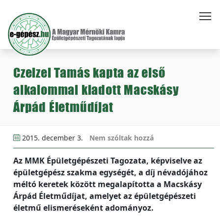
Czeizel Tamás kapta az első
alkalommal kiadott Macskásy
Árpád Életműdíjat
2015. december 3.
Nem szóltak hozzá
Az MMK Épületgépészeti Tagozata, képviselve az
épületgépész szakma egységét, a díj névadójához
méltó keretek között megalapította a Macskásy
Árpád Életműdíjat, amelyet az épületgépészeti
életmű elismeréseként adományoz.