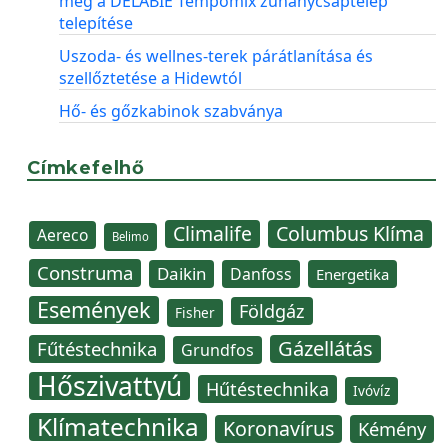
meg a DELABIE Tempomix zuhanycsaptelep
telepítése
Uszoda- és wellnes-terek párátlanítása és
szellőztetése a Hidewtól
Hő- és gőzkabinok szabványa
Címkefelhő
Climalife
Columbus Klíma
Aereco
Belimo
Construma
Daikin
Danfoss
Energetika
Események
Földgáz
Fisher
Gázellátás
Fűtéstechnika
Grundfos
Hőszivattyú
Hűtéstechnika
Ivóvíz
Klímatechnika
Koronavírus
Kémény