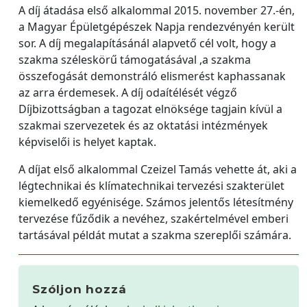
A díj átadása első alkalommal 2015. november 27.-én,
a Magyar Épületgépészek Napja rendezvényén került
sor. A díj megalapításánál alapvető cél volt, hogy a
szakma széleskörű támogatásával ,a szakma
összefogását demonstráló elismerést kaphassanak
az arra érdemesek. A díj odaítélését végző
Díjbizottságban a tagozat elnöksége tagjain kívül a
szakmai szervezetek és az oktatási intézmények
képviselői is helyet kaptak.
A díjat első alkalommal Czeizel Tamás vehette át, aki a
légtechnikai és klímatechnikai tervezési szakterület
kiemelkedő egyénisége. Számos jelentős létesítmény
tervezése fűződik a nevéhez, szakértelmével emberi
tartásával példát mutat a szakma szereplői számára.
Szóljon hozzá