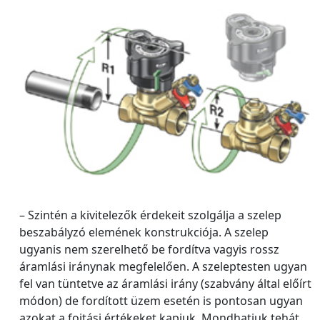
– Szintén a kivitelezők érdekeit szolgálja a szelep
beszabályzó elemének konstrukciója. A szelep
ugyanis nem szerelhető be fordítva vagyis rossz
áramlási iránynak megfelelően. A szeleptesten ugyan
fel van tüntetve az áramlási irány (szabvány által előírt
módon) de fordított üzem esetén is pontosan ugyan
azokat a fojtási értékeket kapjuk. Mondhatjuk tehát,