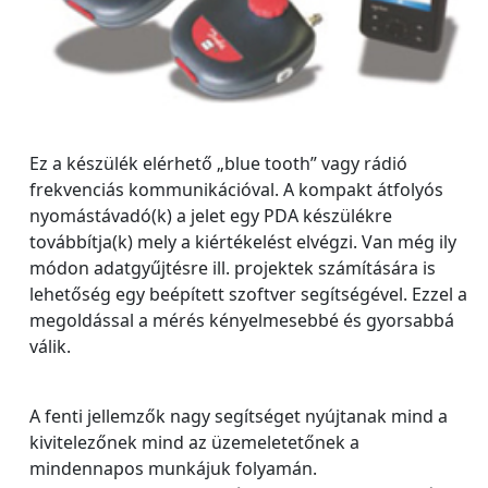
Ez a készülék elérhető „blue tooth” vagy rádió
frekvenciás kommunikációval. A kompakt átfolyós
nyomástávadó(k) a jelet egy PDA készülékre
továbbítja(k) mely a kiértékelést elvégzi. Van még ily
módon adatgyűjtésre ill. projektek számítására is
lehetőség egy beépített szoftver segítségével. Ezzel a
megoldással a mérés kényelmesebbé és gyorsabbá
válik.
A fenti jellemzők nagy segítséget nyújtanak mind a
kivitelezőnek mind az üzemeletetőnek a
mindennapos munkájuk folyamán.