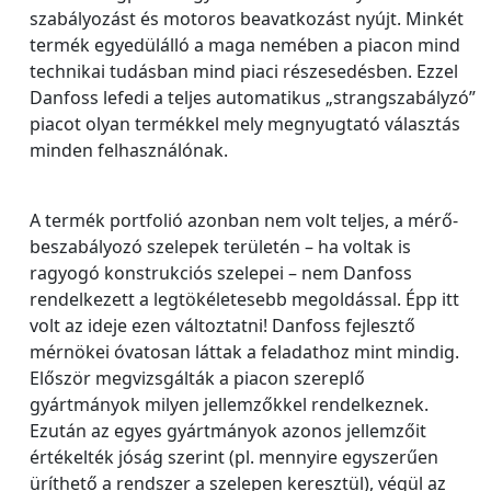
szabályozást és motoros beavatkozást nyújt. Minkét
termék egyedülálló a maga nemében a piacon mind
technikai tudásban mind piaci részesedésben. Ezzel
Danfoss lefedi a teljes automatikus „strangszabályzó”
piacot olyan termékkel mely megnyugtató választás
minden felhasználónak.
A termék portfolió azonban nem volt teljes, a mérő-
beszabályozó szelepek területén – ha voltak is
ragyogó konstrukciós szelepei – nem Danfoss
rendelkezett a legtökéletesebb megoldással. Épp itt
volt az ideje ezen változtatni! Danfoss fejlesztő
mérnökei óvatosan láttak a feladathoz mint mindig.
Először megvizsgálták a piacon szereplő
gyártmányok milyen jellemzőkkel rendelkeznek.
Ezután az egyes gyártmányok azonos jellemzőit
értékelték jóság szerint (pl. mennyire egyszerűen
üríthető a rendszer a szelepen keresztül), végül az