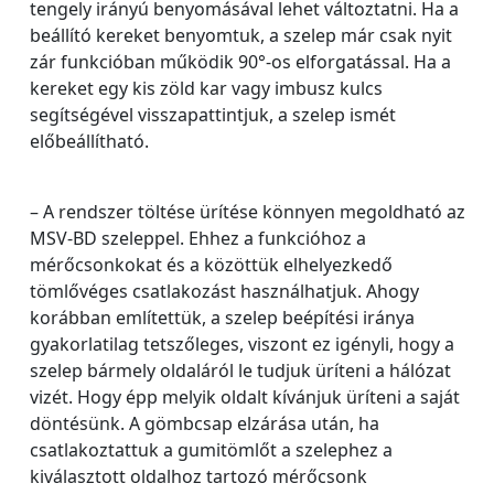
tengely irányú benyomásával lehet változtatni. Ha a
beállító kereket benyomtuk, a szelep már csak nyit
zár funkcióban működik 90°-os elforgatással. Ha a
kereket egy kis zöld kar vagy imbusz kulcs
segítségével visszapattintjuk, a szelep ismét
előbeállítható.
– A rendszer töltése ürítése könnyen megoldható az
MSV-BD szeleppel. Ehhez a funkcióhoz a
mérőcsonkokat és a közöttük elhelyezkedő
tömlővéges csatlakozást használhatjuk. Ahogy
korábban említettük, a szelep beépítési iránya
gyakorlatilag tetszőleges, viszont ez igényli, hogy a
szelep bármely oldaláról le tudjuk üríteni a hálózat
vizét. Hogy épp melyik oldalt kívánjuk üríteni a saját
döntésünk. A gömbcsap elzárása után, ha
csatlakoztattuk a gumitömlőt a szelephez a
kiválasztott oldalhoz tartozó mérőcsonk