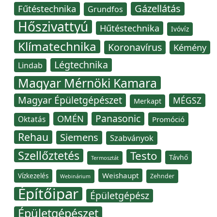
Gázellátás
Fűtéstechnika
Grundfos
Hőszivattyú
Hűtéstechnika
Ivóvíz
Klímatechnika
Koronavírus
Kémény
Légtechnika
Lindab
Magyar Mérnöki Kamara
Magyar Épületgépészet
MÉGSZ
Merkapt
Panasonic
OMÉN
Oktatás
Promóció
Rehau
Siemens
Szabványok
Szellőztetés
Testo
Távhő
Termosztát
Weishaupt
Vízkezelés
Zehnder
Webinárium
Építőipar
Épületgépész
Épületgépészet