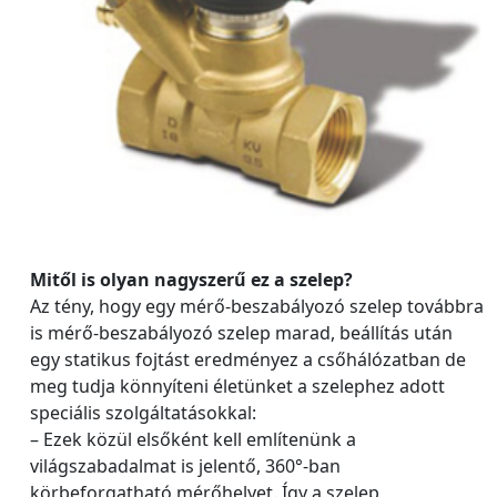
Mitől is olyan nagyszerű ez a szelep?
Az tény, hogy egy mérő-beszabályozó szelep továbbra
is mérő-beszabályozó szelep marad, beállítás után
egy statikus fojtást eredményez a csőhálózatban de
meg tudja könnyíteni életünket a szelephez adott
speciális szolgáltatásokkal:
– Ezek közül elsőként kell említenünk a
világszabadalmat is jelentő, 360°-ban
körbeforgatható mérőhelyet. Így a szelep