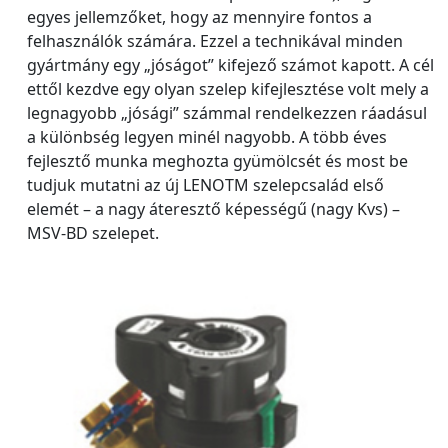
egyes jellemzőket, hogy az mennyire fontos a
felhasználók számára. Ezzel a technikával minden
gyártmány egy „jóságot” kifejező számot kapott. A cél
ettől kezdve egy olyan szelep kifejlesztése volt mely a
legnagyobb „jósági” számmal rendelkezzen ráadásul
a különbség legyen minél nagyobb. A több éves
fejlesztő munka meghozta gyümölcsét és most be
tudjuk mutatni az új LENOTM szelepcsalád első
elemét – a nagy áteresztő képességű (nagy Kvs) –
MSV-BD szelepet.