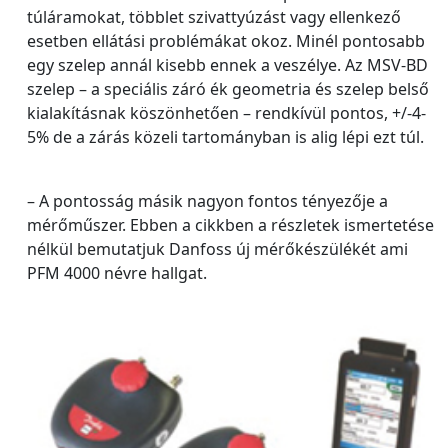
túláramokat, többlet szivattyúzást vagy ellenkező
esetben ellátási problémákat okoz. Minél pontosabb
egy szelep annál kisebb ennek a veszélye. Az MSV-BD
szelep – a speciális záró ék geometria és szelep belső
kialakításnak köszönhetően – rendkívül pontos, +/-4-
5% de a zárás közeli tartományban is alig lépi ezt túl.
– A pontosság másik nagyon fontos tényezője a
mérőműszer. Ebben a cikkben a részletek ismertetése
nélkül bemutatjuk Danfoss új mérőkészülékét ami
PFM 4000 névre hallgat.