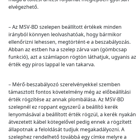
elvégezhető.
– Az MSV-BD szelepen beállított értékek minden
irányból könnyen leolvashatóak, hogy bármikor
ellenőrizni lehessen, megtörtént-e a beszabályozás.
Abban az estben ha a szelep zárva van (gömbcsap
funkció), azt a számlapon rögtön láthatjuk, ugyanis az
érték egy piros lappal le van takarva.
– Mérő-beszabályozó szerelvényekkel szemben
támasztott fontos követelmény még az előbeállítási
érték rögzítése az annak plombálása. Az MSV-BD
szelepnél ez roppant egyszerű a beállító kerék
lenyomásával a beállított érték rögzül, a kerék nyakán
átvezetett kábel kötegelővel pedig ennek a rögzített
állapotnak a feloldását tudjuk megakadályozni. A
szelephez rendelhető továbbá egy címke melyre a