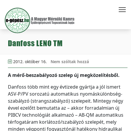
Danfoss LENO TM
2012. október 16.
Nem szóltak hozzá
A mérő-beszabályozó szelep új megközelítésből.
Danfoss több mint egy évtizede gyártja a jól ismert
ASV-P/PV sorozatú automatikus nyomáskülönbség-
szabályzó (strangszabályzó) szelepeit. Mintegy négy
évvel ezelőtt bemutatta az – akkor forradalmian új
PIBCV technológiát alkalmazó – AB-QM automatikus
térfogatáram korlátozó/szabályzó szelepét, mely
minden végponti fogyasztónál hatékony hidraulikai