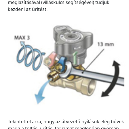
meglazításával (villáskulcs segítségével) tudjuk
kezdeni az ürítést.
Tekintettel arra, hogy az átvezető nyílások elég bővek
maga a töltési ürítési folyamat meglepően gyorsan