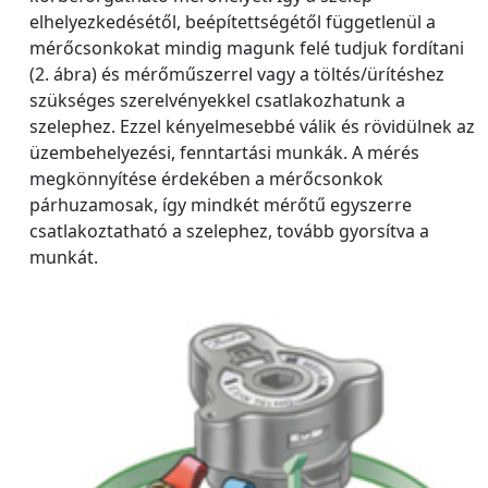
elhelyezkedésétől, beépítettségétől függetlenül a
mérőcsonkokat mindig magunk felé tudjuk fordítani
(2. ábra) és mérőműszerrel vagy a töltés/ürítéshez
szükséges szerelvényekkel csatlakozhatunk a
szelephez. Ezzel kényelmesebbé válik és rövidülnek az
üzembehelyezési, fenntartási munkák. A mérés
megkönnyítése érdekében a mérőcsonkok
párhuzamosak, így mindkét mérőtű egyszerre
csatlakoztatható a szelephez, tovább gyorsítva a
munkát.