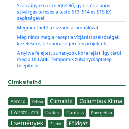
Szabványoknak megfelelő, gyors és alapos
szivárgáskeresés a testo 513, 514 és 515 EX
segítségével
Megmenthető az izzadó áramhálózat
Még nincs meg a recept a vízjárási szélsőségek
kezelésére, de vannak ígéretes projektek
A nyitva felejtett zuhanyzók kora lejárt: Így térül
meg a DELABIE Tempomix zuhanycsaptelep
telepítése
Címkefelhő
Climalife
Columbus Klíma
Aereco
Belimo
Construma
Daikin
Danfoss
Energetika
Események
Földgáz
Fisher