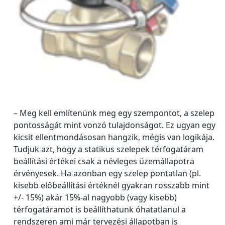
– Meg kell említenünk meg egy szempontot, a szelep
pontosságát mint vonzó tulajdonságot. Ez ugyan egy
kicsit ellentmondásosan hangzik, mégis van logikája.
Tudjuk azt, hogy a statikus szelepek térfogatáram
beállítási értékei csak a névleges üzemállapotra
érvényesek. Ha azonban egy szelep pontatlan (pl.
kisebb előbeállítási értéknél gyakran rosszabb mint
+/- 15%) akár 15%-al nagyobb (vagy kisebb)
térfogatáramot is beállíthatunk óhatatlanul a
rendszeren ami már tervezési állapotban is