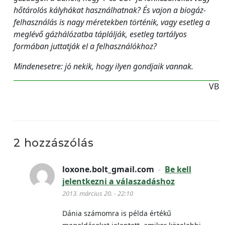
hőtárolós kályhákat használhatnak? És vajon a biogáz-
felhasználás is nagy méretekben történik, vagy esetleg a
meglévő gázhálózatba táplálják, esetleg tartályos
formában juttatják el a felhasználókhoz?
Mindenesetre: jó nekik, hogy ilyen gondjaik vannak.
VB
2 hozzászólás
loxone.bolt_gmail.com
-
Be kell
jelentkezni a válaszadáshoz
2013. március 20. - 22:10
Dánia számomra is példa értékű