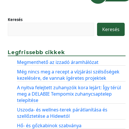
Keresés
Keresés
Legfrissebb cikkek
Megmenthető az izzadó áramhálózat
Még nincs meg a recept a vízjárási szélsőségek
kezelésére, de vannak ígéretes projektek
A nyitva felejtett zuhanyzók kora lejárt: Így térül
meg a DELABIE Tempomix zuhanycsaptelep
telepítése
Uszoda- és wellnes-terek párátlanítása és
szellőztetése a Hidewtól
Hő- és gőzkabinok szabványa