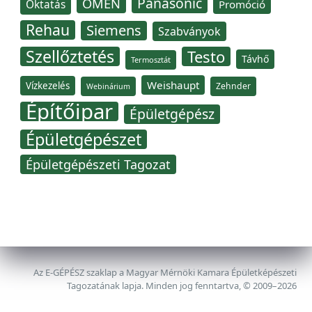
Panasonic
OMÉN
Oktatás
Promóció
Rehau
Siemens
Szabványok
Szellőztetés
Testo
Távhő
Termosztát
Weishaupt
Vízkezelés
Zehnder
Webinárium
Építőipar
Épületgépész
Épületgépészet
Épületgépészeti Tagozat
Az E-GÉPÉSZ szaklap a Magyar Mérnöki Kamara Épületképészeti
Tagozatának lapja. Minden jog fenntartva, © 2009–2026