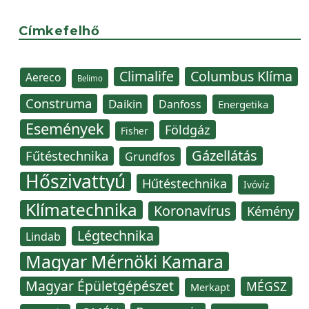
Címkefelhő
Climalife
Columbus Klíma
Aereco
Belimo
Construma
Daikin
Danfoss
Energetika
Események
Földgáz
Fisher
Gázellátás
Fűtéstechnika
Grundfos
Hőszivattyú
Hűtéstechnika
Ivóvíz
Klímatechnika
Koronavírus
Kémény
Légtechnika
Lindab
Magyar Mérnöki Kamara
Magyar Épületgépészet
MÉGSZ
Merkapt