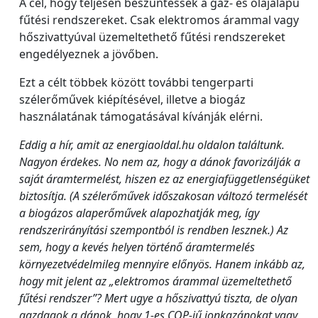
A cél, hogy teljesen beszüntessék a gáz- és olajalapú
fűtési rendszereket. Csak elektromos árammal vagy
hőszivattyúval üzemeltethető fűtési rendszereket
engedélyeznek a jövőben.
Ezt a célt többek között további tengerparti
szélerőművek kiépítésével, illetve a biogáz
használatának támogatásával kívánják elérni.
Eddig a hír, amit az energiaoldal.hu oldalon találtunk.
Nagyon érdekes. No nem az, hogy a dánok favorizálják a
saját áramtermelést, hiszen ez az energiafüggetlenségüket
biztosítja. (A szélerőművek időszakosan változó termelését
a biogázos alaperőművek alapozhatják meg, így
rendszerirányítási szempontból is rendben lesznek.) Az
sem, hogy a kevés helyen történő áramtermelés
környezetvédelmileg mennyire előnyös. Hanem inkább az,
hogy mit jelent az „elektromos árammal üzemeltethető
fűtési rendszer”? Mert ugye a hőszivattyú tiszta, de olyan
gazdagok a dánok, hogy 1-es COP-jű ionkazánokat vagy