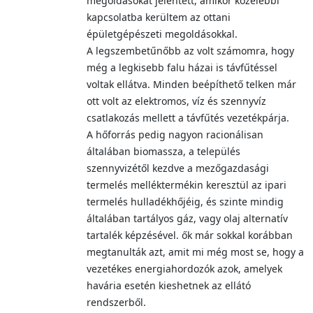
megoldásokat jelentett, amikor közelebbi
kapcsolatba kerültem az ottani
épületgépészeti megoldásokkal.
A legszembetűnőbb az volt számomra, hogy
még a legkisebb falu házai is távfűtéssel
voltak ellátva. Minden beépíthető telken már
ott volt az elektromos, víz és szennyvíz
csatlakozás mellett a távfűtés vezetékpárja.
A hőforrás pedig nagyon racionálisan
általában biomassza, a település
szennyvizétől kezdve a mezőgazdasági
termelés melléktermékin keresztül az ipari
termelés hulladékhőjéig, és szinte mindig
általában tartályos gáz, vagy olaj alternatív
tartalék képzésével. ők már sokkal korábban
megtanulták azt, amit mi még most se, hogy a
vezetékes energiahordozók azok, amelyek
havária esetén kieshetnek az ellátó
rendszerből.