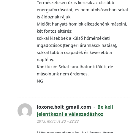
Természetesen ők is keresik az olcsóbb
energiaforrásokat, és nem utolsósorban sokat
is áldoznak rájuk.
Mielőtt hanyatt-homlok elkezdenénk másolni,
két fontos eltérés:
sokkal kisebbek a külső hőmérsékleti
ingadozások (tengeri áramlások hatása),
sokkal több a csapadék és kevesebb a
napfény.
Konklúzió: Sokat tanulhatunk tőlük, de
másolnunk nem érdemes.
NG
loxone.bolt_gmail.com
-
Be kell
jelentkezni a válaszadáshoz
2013. március 20. - 22:23
Még egy megjegyzés. A villamos áram