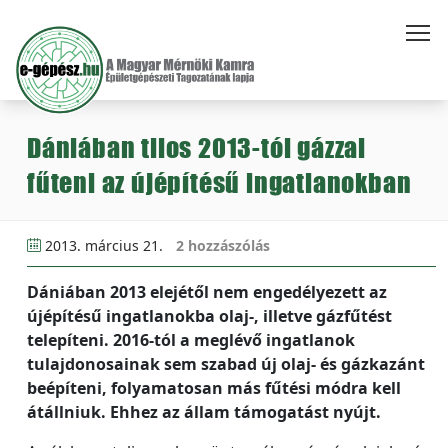
Dániában tilos 2013-tól gázzal
fűteni az újépítésű ingatlanokban
2013. március 21.
2 hozzászólás
Dániában 2013 elejétől nem engedélyezett az
újépítésű ingatlanokba olaj-, illetve gázfűtést
telepíteni. 2016-tól a meglévő ingatlanok
tulajdonosainak sem szabad új olaj- és gázkazánt
beépíteni, folyamatosan más fűtési módra kell
átállniuk. Ehhez az állam támogatást nyújt.