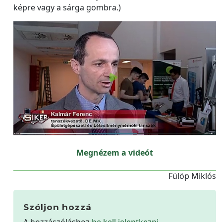
képre vagy a sárga gombra.)
Megnézem a videót
Fülöp Miklós
Szóljon hozzá
A hozzászóláshoz
be kell jelentkezni
.