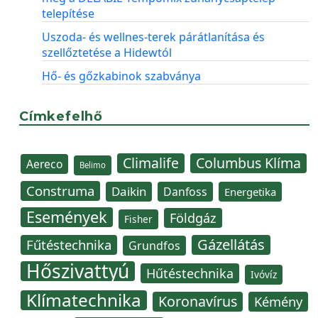
telepítése
Uszoda- és wellnes-terek párátlanítása és
szellőztetése a Hidewtól
Hő- és gőzkabinok szabványa
Címkefelhő
Climalife
Columbus Klíma
Aereco
Belimo
Construma
Daikin
Danfoss
Energetika
Események
Földgáz
Fisher
Gázellátás
Fűtéstechnika
Grundfos
Hőszivattyú
Hűtéstechnika
Ivóvíz
Klímatechnika
Koronavírus
Kémény