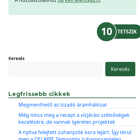
10
TETSZIK
Keresés
Keresés
Legfrissebb cikkek
Megmenthető az izzadó áramhálózat
Még nincs meg a recept a vízjárási szélsőségek
kezelésére, de vannak ígéretes projektek
A nyitva felejtett zuhanyzók kora lejárt: Így térül
meg a DELABIE Tempomix zuhanycsaptelep