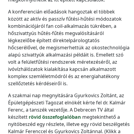
A konferencián előadások hangoztak el többek
között az aktív és passzív fűtési-hűtési módozatok
kombinációjáról fan coil-alkalmazás tükrében, a
hőszivattyús hűtés-fűtés megvalósításáról
légkezelőbe épített direktelpárologtatós
hőcserélővel, de megismerhettük az okostechnológia
alapú szivattyúk alkalmazási példáit is. Emellett szó
volt a felületfűtési rendszerek méretezéséről, az
ivóvízhálózatok kialakítása kapcsán alkalmazott
komplex szemléletmódról és az energiahatékony
szellőztetés kérdéseiről is.
A szakmai nap megnyitására Gyurkovics Zoltánt, az
Épületgépészeti Tagozat elnökét kérte fel dr. Kalmár
Ferenc, a tanszék vezetője. A Debrecen TV által
készített
rövid összefoglalóban
megtekinthető a
nyitóbeszéd egy részlete, illetve egy rövid beszélgetés
Kalmár Ferenccel és Gyurkovics Zoltánnal. (Klikk a