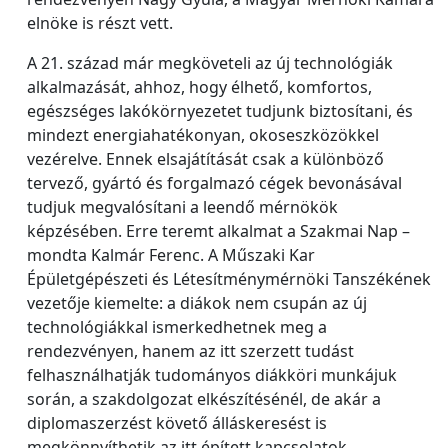
elnöke is részt vett.
A 21. század már megköveteli az új technológiák
alkalmazását, ahhoz, hogy élhető, komfortos,
egészséges lakókörnyezetet tudjunk biztosítani, és
mindezt energiahatékonyan, okoseszközökkel
vezérelve. Ennek elsajátítását csak a különböző
tervező, gyártó és forgalmazó cégek bevonásával
tudjuk megvalósítani a leendő mérnökök
képzésében. Erre teremt alkalmat a Szakmai Nap –
mondta Kalmár Ferenc. A Műszaki Kar
Épületgépészeti és Létesítménymérnöki Tanszékének
vezetője kiemelte: a diákok nem csupán az új
technológiákkal ismerkedhetnek meg a
rendezvényen, hanem az itt szerzett tudást
felhasználhatják tudományos diákköri munkájuk
során, a szakdolgozat elkészítésénél, de akár a
diplomaszerzést követő álláskeresést is
megkönnyíthetik az itt épített kapcsolatok.