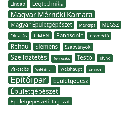
Légtechnika
Lindab
Magyar Mérnöki Kamara
Magyar Épületgépészet
MÉGSZ
Merkapt
Panasonic
OMÉN
Oktatás
Promóció
Rehau
Siemens
Szabványok
Szellőztetés
Testo
Távhő
Termosztát
Weishaupt
Vízkezelés
Zehnder
Webinárium
Építőipar
Épületgépész
Épületgépészet
Épületgépészeti Tagozat