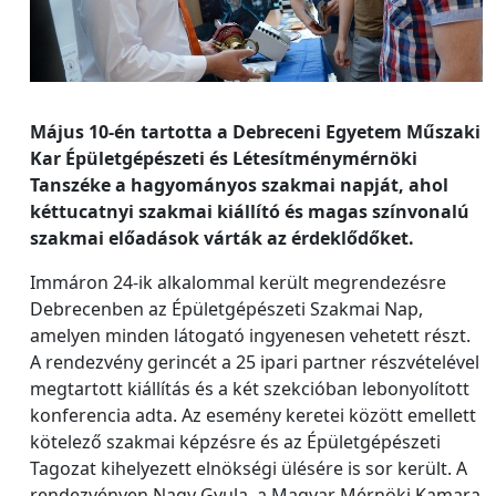
Május 10-én tartotta a Debreceni Egyetem Műszaki
Kar Épületgépészeti és Létesítménymérnöki
Tanszéke a hagyományos szakmai napját, ahol
kéttucatnyi szakmai kiállító és magas színvonalú
szakmai előadások várták az érdeklődőket.
Immáron 24-ik alkalommal került megrendezésre
Debrecenben az Épületgépészeti Szakmai Nap,
amelyen minden látogató ingyenesen vehetett részt.
A rendezvény gerincét a 25 ipari partner részvételével
megtartott kiállítás és a két szekcióban lebonyolított
konferencia adta. Az esemény keretei között emellett
kötelező szakmai képzésre és az Épületgépészeti
Tagozat kihelyezett elnökségi ülésére is sor került. A
rendezvényen Nagy Gyula, a Magyar Mérnöki Kamara