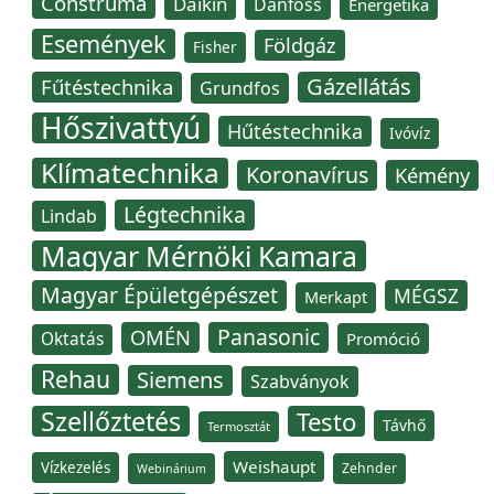
Construma
Daikin
Danfoss
Energetika
Események
Földgáz
Fisher
Gázellátás
Fűtéstechnika
Grundfos
Hőszivattyú
Hűtéstechnika
Ivóvíz
Klímatechnika
Koronavírus
Kémény
Légtechnika
Lindab
Magyar Mérnöki Kamara
Magyar Épületgépészet
MÉGSZ
Merkapt
Panasonic
OMÉN
Oktatás
Promóció
Rehau
Siemens
Szabványok
Szellőztetés
Testo
Távhő
Termosztát
Weishaupt
Vízkezelés
Zehnder
Webinárium