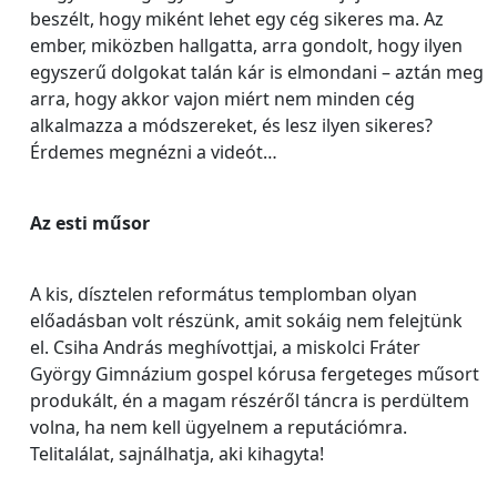
beszélt, hogy miként lehet egy cég sikeres ma. Az
ember, miközben hallgatta, arra gondolt, hogy ilyen
egyszerű dolgokat talán kár is elmondani – aztán meg
arra, hogy akkor vajon miért nem minden cég
alkalmazza a módszereket, és lesz ilyen sikeres?
Érdemes megnézni a videót…
Az esti műsor
A kis, dísztelen református templomban olyan
előadásban volt részünk, amit sokáig nem felejtünk
el. Csiha András meghívottjai, a miskolci Fráter
György Gimnázium gospel kórusa fergeteges műsort
produkált, én a magam részéről táncra is perdültem
volna, ha nem kell ügyelnem a reputációmra.
Telitalálat, sajnálhatja, aki kihagyta!