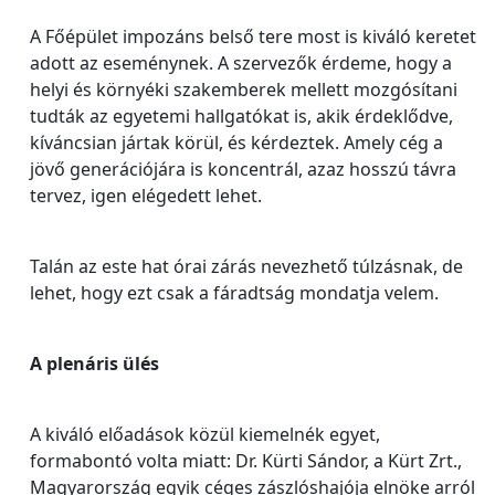
A Főépület impozáns belső tere most is kiváló keretet
adott az eseménynek. A szervezők érdeme, hogy a
helyi és környéki szakemberek mellett mozgósítani
tudták az egyetemi hallgatókat is, akik érdeklődve,
kíváncsian jártak körül, és kérdeztek. Amely cég a
jövő generációjára is koncentrál, azaz hosszú távra
tervez, igen elégedett lehet.
Talán az este hat órai zárás nevezhető túlzásnak, de
lehet, hogy ezt csak a fáradtság mondatja velem.
A plenáris ülés
A kiváló előadások közül kiemelnék egyet,
formabontó volta miatt: Dr. Kürti Sándor, a Kürt Zrt.,
Magyarország egyik céges zászlóshajója elnöke arról