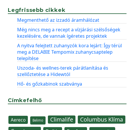
Legfrissebb cikkek
Megmenthető az izzadó áramhálózat
Még nincs meg a recept a vízjárási szélsőségek
kezelésére, de vannak ígéretes projektek
A nyitva felejtett zuhanyzók kora lejárt: Így térül
meg a DELABIE Tempomix zuhanycsaptelep
telepítése
Uszoda- és wellnes-terek párátlanítása és
szellőztetése a Hidewtól
Hő- és gőzkabinok szabványa
Címkefelhő
Climalife
Columbus Klíma
Aereco
Belimo