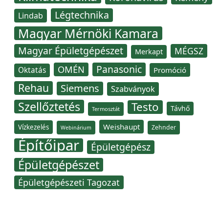
Légtechnika
Lindab
Magyar Mérnöki Kamara
Magyar Épületgépészet
MÉGSZ
Merkapt
Panasonic
OMÉN
Oktatás
Promóció
Rehau
Siemens
Szabványok
Szellőztetés
Testo
Távhő
Termosztát
Weishaupt
Vízkezelés
Zehnder
Webinárium
Építőipar
Épületgépész
Épületgépészet
Épületgépészeti Tagozat