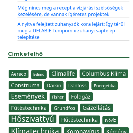
Még nincs meg a recept a vízjárási szélsőségek
kezelésére, de vannak ígéretes projektek
A nyitva felejtett zuhanyzók kora lejárt: Így térül
meg a DELABIE Tempomix zuhanycsaptelep
telepítése
Címkefelhő
Climalife
Columbus Klíma
Aereco
Belimo
Construma
Daikin
Danfoss
Energetika
Események
Földgáz
Fisher
Gázellátás
Fűtéstechnika
Grundfos
Hőszivattyú
Hűtéstechnika
Ivóvíz
Klímatechnika
Koronavírus
Kémény