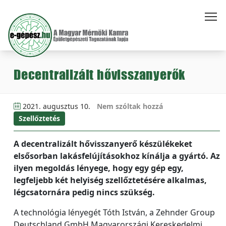
Decentralizált hővisszanyerők
2021. augusztus 10.
Nem szóltak hozzá
Szellőztetés
A decentralizált hővisszanyerő készülékeket
elsősorban lakásfelújításokhoz kínálja a gyártó. Az
ilyen megoldás lényege, hogy egy gép egy,
legfeljebb két helyiség szellőztetésére alkalmas,
légcsatornára pedig nincs szükség.
A technológia lényegét Tóth István, a Zehnder Group
Deutschland GmbH Magyarországi Kereskedelmi