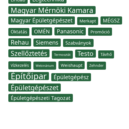
Magyar Mérnöki Kamara
Magyar Épületgépészet
MÉGSZ
Merkapt
Panasonic
OMÉN
Oktatás
Promóció
Rehau
Siemens
Szabványok
Szellőztetés
Testo
Távhő
Termosztát
Weishaupt
Vízkezelés
Zehnder
Webinárium
Építőipar
Épületgépész
Épületgépészet
Épületgépészeti Tagozat