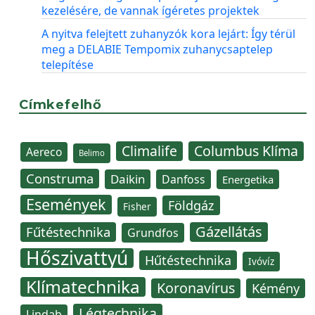
kezelésére, de vannak ígéretes projektek
A nyitva felejtett zuhanyzók kora lejárt: Így térül
meg a DELABIE Tempomix zuhanycsaptelep
telepítése
Címkefelhő
Climalife
Columbus Klíma
Aereco
Belimo
Construma
Daikin
Danfoss
Energetika
Események
Földgáz
Fisher
Gázellátás
Fűtéstechnika
Grundfos
Hőszivattyú
Hűtéstechnika
Ivóvíz
Klímatechnika
Koronavírus
Kémény
Légtechnika
Lindab