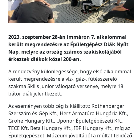
2023. szeptember 28-án immáron 7. alkalommal
került megrendezésre az Épületgépész Diák Nyílt
Nap, melyre az ország számos szakiskolájából
érkeztek diákok közel 200-an.
A rendezvény különlegessége, hogy első alkalommal
került megrendezésre a víz-, gáz-, fűtésszerelő
szakma Skills Junior válogató versenye, melyre 18
bátor diák jelentkezett.
Az eseményen több cég is kiállított: Rothenberger
Szerszám és Gép Kft., Herz Armatúra Hungária Kft.,
Grohe Hungary Kft., Uponor Épületgépészeti Kft.,
TECE Kft, Beta Hungary Kft., IBP Hungary Kft., míg az
Épületgépészeti Múzeum jóvoltából a múltat felidéző