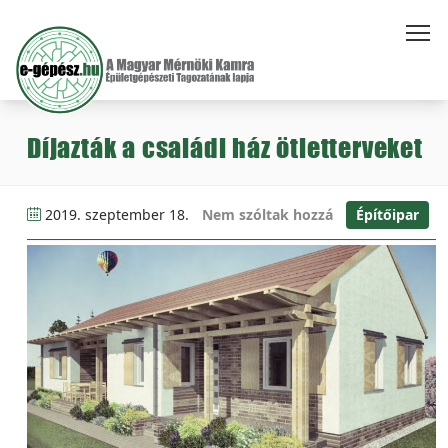
Díjazták a családi ház ötletterveket
2019. szeptember 18.
Nem szóltak hozzá
Építőipar