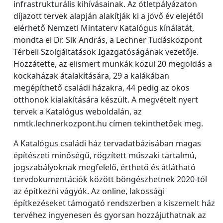
infrastrukturális kihívásainak. Az ötletpályázaton
díjazott tervek alapján alakítják ki a jövő év elejétől
elérhető Nemzeti Mintaterv Katalógus kínálatát,
mondta el Dr. Sik András, a Lechner Tudásközpont
Térbeli Szolgáltatások Igazgatóságának vezetője.
Hozzátette, az elismert munkák közül 20 megoldás a
kockaházak átalakítására, 29 a kalákában
megépíthető családi házakra, 44 pedig az okos
otthonok kialakítására készült. A megvételt nyert
tervek a Katalógus weboldalán, az
nmtk.lechnerkozpont.hu címen tekinthetőek meg.
A Katalógus családi ház tervadatbázisában magas
építészeti minőségű, rögzített műszaki tartalmú,
jogszabályoknak megfelelő, érthető és átlátható
tervdokumentációk között böngészhetnek 2020-tól
az építkezni vágyók. Az online, lakossági
építkezéseket támogató rendszerben a kiszemelt ház
tervéhez ingyenesen és gyorsan hozzájuthatnak az