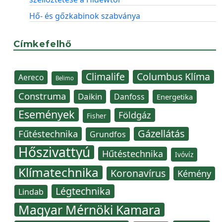
Hő- és gőzkabinok szabványa
Címkefelhő
Climalife
Columbus Klíma
Aereco
Belimo
Construma
Daikin
Danfoss
Energetika
Események
Földgáz
Fisher
Gázellátás
Fűtéstechnika
Grundfos
Hőszivattyú
Hűtéstechnika
Ivóvíz
Klímatechnika
Koronavírus
Kémény
Légtechnika
Lindab
Magyar Mérnöki Kamara