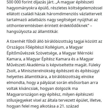
500 000 forint díjazás járt. „A magyar építészeti
hagyományokra épülő, részletes költségelemzéssel
ellátott családi házak háromdimenziós vázlatterveit
tartalmazó adatbázis nagy segítséget nyújthat az
otthonteremtésben érintett érdeklődőknek” –
hangsúlyozta az államtitkár.
A tizenhét főből álló bírálóbizottság tagjai között az
Országos Főépítészi Kollégium, a Magyar
Építőművészek Szövetsége, a Magyar Mérnöki
Kamara, a Magyar Építész Kamara és a Magyar
Művészeti Akadémia is képviseltette magát. Füleky
Zsolt, a Miniszterelnökség építészeti és építésügyi
helyettes államtitkára, a bírálóbizottság elnöke
elmondta, hogy a pályázat során elsősorban arra
voltak kíváncsiak, hogyan dolgozik ma
Magyarországon egy építész, milyen építészeti
stílusjegyeket visel az általa tervezett épület, illetve,
hogyan felel meg alkotása a 21. század