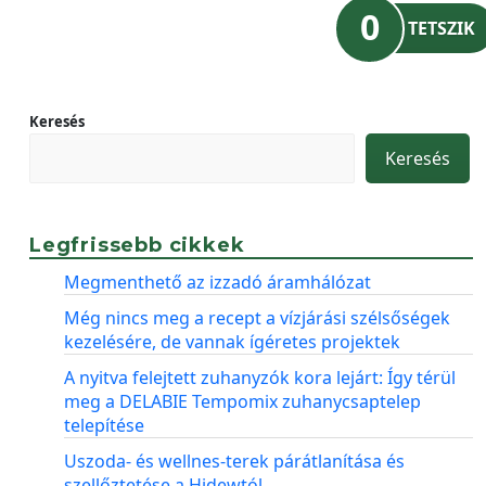
0
TETSZIK
Keresés
Keresés
Legfrissebb cikkek
Megmenthető az izzadó áramhálózat
Még nincs meg a recept a vízjárási szélsőségek
kezelésére, de vannak ígéretes projektek
A nyitva felejtett zuhanyzók kora lejárt: Így térül
meg a DELABIE Tempomix zuhanycsaptelep
telepítése
Uszoda- és wellnes-terek párátlanítása és
szellőztetése a Hidewtól