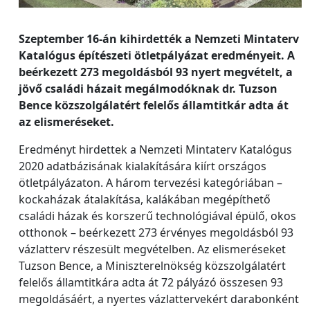
Szeptember 16-án kihirdették a Nemzeti Mintaterv
Katalógus építészeti ötletpályázat eredményeit. A
beérkezett 273 megoldásból 93 nyert megvételt, a
jövő családi házait megálmodóknak dr. Tuzson
Bence közszolgálatért felelős államtitkár adta át
az elismeréseket.
Eredményt hirdettek a Nemzeti Mintaterv Katalógus
2020 adatbázisának kialakítására kiírt országos
ötletpályázaton. A három tervezési kategóriában –
kockaházak átalakítása, kalákában megépíthető
családi házak és korszerű technológiával épülő, okos
otthonok – beérkezett 273 érvényes megoldásból 93
vázlatterv részesült megvételben. Az elismeréseket
Tuzson Bence, a Miniszterelnökség közszolgálatért
felelős államtitkára adta át 72 pályázó összesen 93
megoldásáért, a nyertes vázlattervekért darabonként