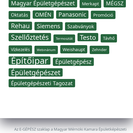
Magyar Épületgépészet
MÉGSZ
Merkapt
Panasonic
OMÉN
Oktatás
Promóció
Rehau
Siemens
Szabványok
Szellőztetés
Testo
Távhő
Termosztát
Weishaupt
Vízkezelés
Zehnder
Webinárium
Építőipar
Épületgépész
Épületgépészet
Épületgépészeti Tagozat
Az E-GÉPÉSZ szaklap a Magyar Mérnöki Kamara Épületképészeti