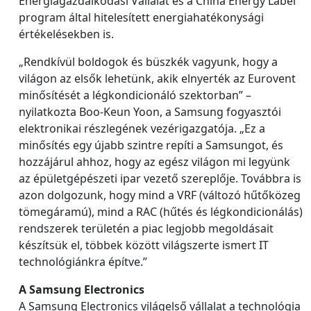
Energiagazdálkodási Vállalat és a China Energy Label
program által hitelesített energiahatékonysági
értékelésekben is.
„Rendkívül boldogok és büszkék vagyunk, hogy a
világon az elsők lehetünk, akik elnyerték az Eurovent
minősítését a légkondicionáló szektorban” –
nyilatkozta Boo-Keun Yoon, a Samsung fogyasztói
elektronikai részlegének vezérigazgatója. „Ez a
minősítés egy újabb szintre repíti a Samsungot, és
hozzájárul ahhoz, hogy az egész világon mi legyünk
az épületgépészeti ipar vezető szereplője. Továbbra is
azon dolgozunk, hogy mind a VRF (változó hűtőközeg
tömegáramú), mind a RAC (hűtés és légkondicionálás)
rendszerek területén a piac legjobb megoldásait
készítsük el, többek között világszerte ismert IT
technológiánkra építve.”
A Samsung Electronics
A Samsung Electronics világelső vállalat a technológia