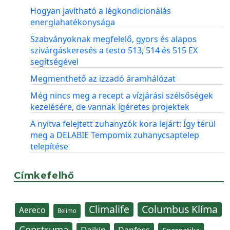
Hogyan javítható a légkondicionálás
energiahatékonysága
Szabványoknak megfelelő, gyors és alapos
szivárgáskeresés a testo 513, 514 és 515 EX
segítségével
Megmenthető az izzadó áramhálózat
Még nincs meg a recept a vízjárási szélsőségek
kezelésére, de vannak ígéretes projektek
A nyitva felejtett zuhanyzók kora lejárt: Így térül
meg a DELABIE Tempomix zuhanycsaptelep
telepítése
Címkefelhő
Climalife
Columbus Klíma
Aereco
Belimo
Construma
Daikin