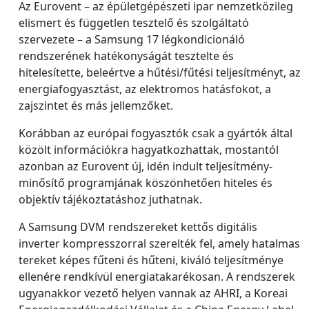
Az Eurovent – az épületgépészeti ipar nemzetközileg
elismert és független tesztelő és szolgáltató
szervezete – a Samsung 17 légkondicionáló
rendszerének hatékonyságát tesztelte és
hitelesítette, beleértve a hűtési/fűtési teljesítményt, az
energiafogyasztást, az elektromos hatásfokot, a
zajszintet és más jellemzőket.
Korábban az európai fogyasztók csak a gyártók által
közölt információkra hagyatkozhattak, mostantól
azonban az Eurovent új, idén indult teljesítmény-
minősítő programjának köszönhetően hiteles és
objektív tájékoztatáshoz juthatnak.
A Samsung DVM rendszereket kettős digitális
inverter kompresszorral szerelték fel, amely hatalmas
tereket képes fűteni és hűteni, kiváló teljesítménye
ellenére rendkívül energiatakarékosan. A rendszerek
ugyanakkor vezető helyen vannak az AHRI, a Koreai