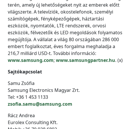
terén, amely új lehetőségeket nyit az emberek előtt
világszerte. A televíziók, okostelefonok, személyi
számítógépek, fényképezőgépek, háztartási
eszközök, nyomtatók, LTE rendszerek, orvosi
eszközök, félvezetők és LED megoldások folyamatos
megújítója. A vállalat a világ 80 országában 286 000
embert foglalkoztat, éves forgalma meghaladja a
216,7 milliárd USD-t. További információ:
www.samsung.com
;
www.samsungpartner.hu
. (x)
Sajtókapcsolat
Samu Zsófia
Samsung Electronics Magyar Zrt.
Tel: +36 1 453 1133
zsofia.samu@samsung.com
Rácz Andrea
Eurolex Consulting Kft.