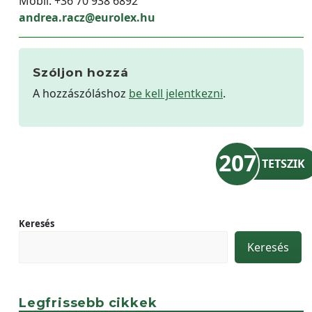
Mobil: +36 70 938 6892
andrea.racz@eurolex.hu
Szóljon hozzá
A hozzászóláshoz
be kell jelentkezni
.
207
TETSZIK
Keresés
Keresés
Legfrissebb cikkek