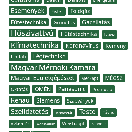
Danfoss
Energetika
Események
Földgáz
Fisher
Gázellátás
Fűtéstechnika
Grundfos
Hőszivattyú
Hűtéstechnika
Ivóvíz
Klímatechnika
Koronavírus
Kémény
Légtechnika
Lindab
Magyar Mérnöki Kamara
Magyar Épületgépészet
MÉGSZ
Merkapt
Panasonic
OMÉN
Oktatás
Promóció
Rehau
Siemens
Szabványok
Szellőztetés
Testo
Távhő
Termosztát
Weishaupt
Vízkezelés
Zehnder
Webinárium