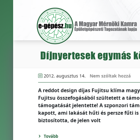
Díjnyertesek egymás k
2012. augusztus 14.
Nem szóltak hozzá
A reddot design díjas Fujitsu klíma mag
Fujitsu összefogásából szültetett a támo
támogatását jelentette! A szponzori támo
kapott, ami lakását hűti és persze fűti 
biztosította, de jelen volt
Tovább