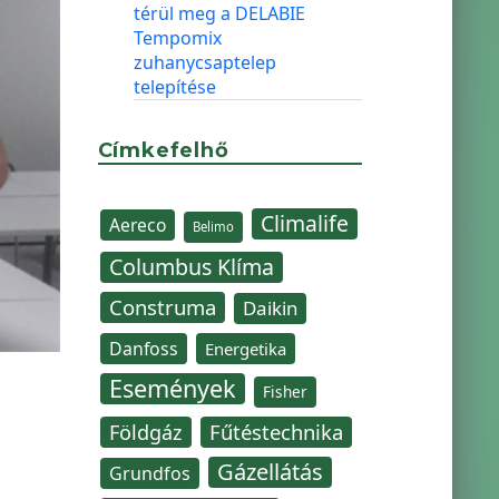
térül meg a DELABIE
Tempomix
zuhanycsaptelep
telepítése
Címkefelhő
Climalife
Aereco
Belimo
Columbus Klíma
Construma
Daikin
Danfoss
Energetika
Események
Fisher
Fűtéstechnika
Földgáz
Gázellátás
Grundfos