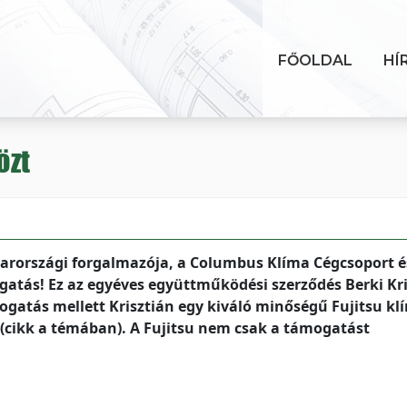
FŐOLDAL
HÍ
özt
yarországi forgalmazója, a Columbus Klíma Cégcsoport é
gatás! Ez az egyéves együttműködési szerződés Berki Kr
gatás mellett Krisztián egy kiváló minőségű Fujitsu klí
is (cikk a témában). A Fujitsu nem csak a támogatást