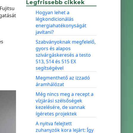
Legfrissebb cikkek
Fujitsu
Hogyan lehet a
gatását
légkondicionálás
energiahatékonyságát
javítani?
és
Szabványoknak megfelelő,
gyors és alapos
szivárgáskeresés a testo
513, 514 és 515 EX
segítségével
Megmenthető az izzadó
áramhálózat
Még nincs meg a recept a
vízjárási szélsőségek
kezelésére, de vannak
ígéretes projektek
A nyitva felejtett
zuhanyzók kora lejárt: Így