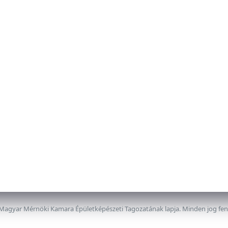
 Magyar Mérnöki Kamara Épületképészeti Tagozatának lapja. Minden jog fe