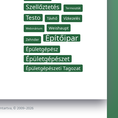
Szellőztetés
Termosztát
Testo
Távhő
Vízkezelés
Weishaupt
Webinárium
Építőipar
Zehnder
Épületgépész
Épületgépészet
Épületgépészeti Tagozat
nntartva, © 2009–2026