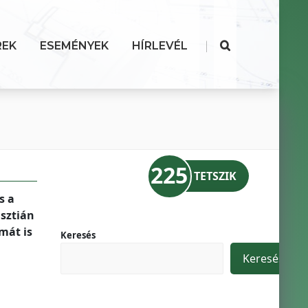
|
REK
ESEMÉNYEK
HÍRLEVÉL
225
TETSZIK
s a
isztián
mát is
Keresés
Keresés