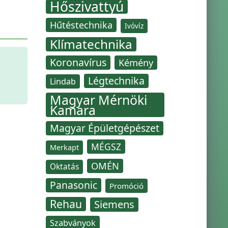
Hőszivattyú
Hűtéstechnika
Ivóvíz
Klímatechnika
Koronavírus
Kémény
Légtechnika
Lindab
Magyar Mérnöki
Kamara
Magyar Épületgépészet
MÉGSZ
Merkapt
OMÉN
Oktatás
Panasonic
Promóció
Rehau
Siemens
Szabványok