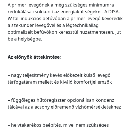
A primer levegőnek a még szükséges minimumra
redukálása csökkenti az energiaköltségeket. A DISA-
W fali indukciós befúvóban a primer levegő keveredik
a szekunder levegővel és a légtechnikailag
optimalizált befúvókon keresztül huzatmentesen, jut
be a helyiségbe.
Az előnyök áttekintése:
– nagy teljesítmény kevés előkezelt külső levegő
térfogatáram mellett és kiváló komfortjellemzők
– függőleges hűtőregiszter opcionálisan kondenz
tálcával az alacsony előremenő vízhőmérsékletekhez
– helytakarékos beépítés, mivel nem szükséges