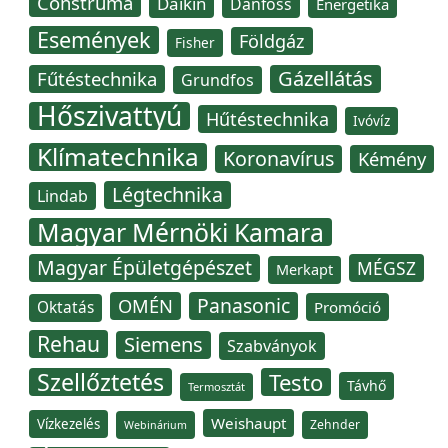
Construma
Daikin
Danfoss
Energetika
Események
Földgáz
Fisher
Gázellátás
Fűtéstechnika
Grundfos
Hőszivattyú
Hűtéstechnika
Ivóvíz
Klímatechnika
Koronavírus
Kémény
Légtechnika
Lindab
Magyar Mérnöki Kamara
Magyar Épületgépészet
MÉGSZ
Merkapt
Panasonic
OMÉN
Oktatás
Promóció
Rehau
Siemens
Szabványok
Szellőztetés
Testo
Távhő
Termosztát
Weishaupt
Vízkezelés
Zehnder
Webinárium