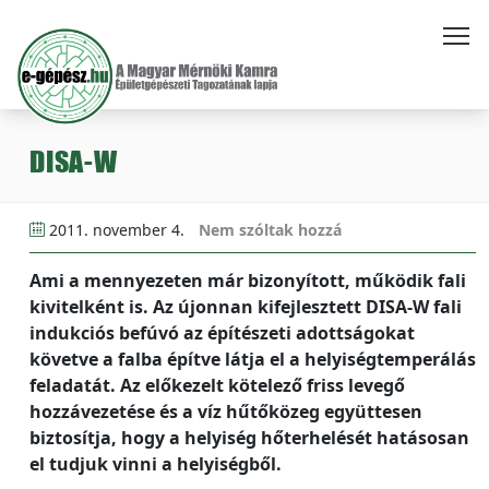
DISA-W
2011. november 4.
Nem szóltak hozzá
Ami a mennyezeten már bizonyított, működik fali
kivitelként is. Az újonnan kifejlesztett DISA-W fali
indukciós befúvó az építészeti adottságokat
követve a falba építve látja el a helyiségtemperálás
feladatát. Az előkezelt kötelező friss levegő
hozzávezetése és a víz hűtőközeg együttesen
biztosítja, hogy a helyiség hőterhelését hatásosan
el tudjuk vinni a helyiségből.