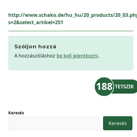
http://www.schako.de/hu_hu/20_products/20_03.ph
s=2&select_artikel=251
Szóljon hozzá
A hozzászóláshoz
be kell jelentkezni
.
188
TETSZIK
Keresés
Keresés