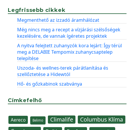
Legfrissebb cikkek
Megmenthető az izzadó áramhálózat
Még nincs meg a recept a vízjárási szélsőségek
kezelésére, de vannak ígéretes projektek
A nyitva felejtett zuhanyzók kora lejárt: Így térül
meg a DELABIE Tempomix zuhanycsaptelep
telepítése
Uszoda- és wellnes-terek párátlanítása és
szellőztetése a Hidewtól
Hő- és gőzkabinok szabványa
Címkefelhő
Climalife
Columbus Klíma
Aereco
Belimo