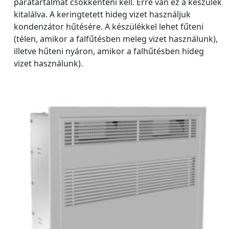
páratartalmát csökkenteni kell. Erre van ez a készülék
kitalálva. A keringtetett hideg vizet használjuk
kondenzátor hűtésére. A készülékkel lehet fűteni
(télen, amikor a falfűtésben meleg vizet használunk),
illetve hűteni nyáron, amikor a falhűtésben hideg
vizet használunk).