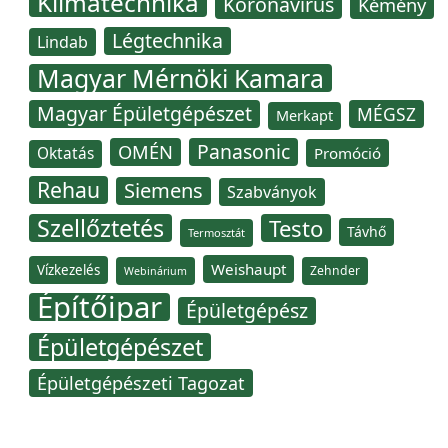
Klímatechnika
Koronavírus
Kémény
Légtechnika
Lindab
Magyar Mérnöki Kamara
Magyar Épületgépészet
MÉGSZ
Merkapt
Panasonic
OMÉN
Oktatás
Promóció
Rehau
Siemens
Szabványok
Szellőztetés
Testo
Távhő
Termosztát
Weishaupt
Vízkezelés
Zehnder
Webinárium
Építőipar
Épületgépész
Épületgépészet
Épületgépészeti Tagozat