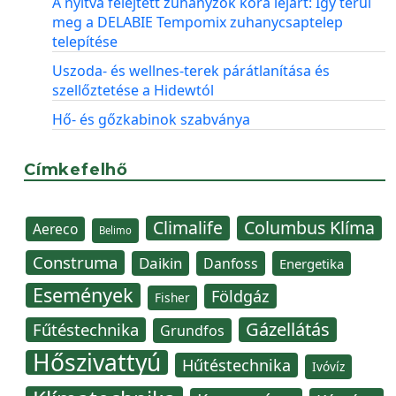
A nyitva felejtett zuhanyzók kora lejárt: Így térül
meg a DELABIE Tempomix zuhanycsaptelep
telepítése
Uszoda- és wellnes-terek párátlanítása és
szellőztetése a Hidewtól
Hő- és gőzkabinok szabványa
Címkefelhő
Climalife
Columbus Klíma
Aereco
Belimo
Construma
Daikin
Danfoss
Energetika
Események
Földgáz
Fisher
Gázellátás
Fűtéstechnika
Grundfos
Hőszivattyú
Hűtéstechnika
Ivóvíz