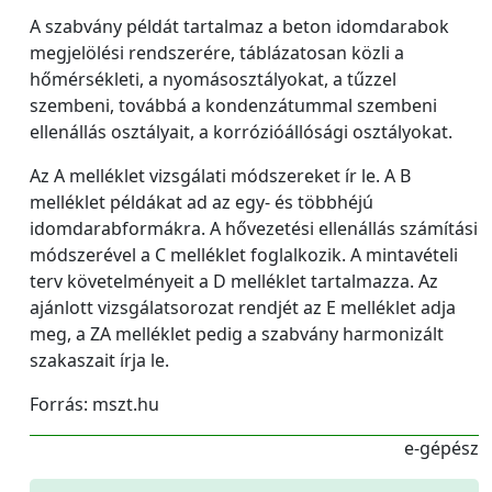
A szabvány példát tartalmaz a beton idomdarabok
megjelölési rendszerére, táblázatosan közli a
hőmérsékleti, a nyomásosztályokat, a tűzzel
szembeni, továbbá a kondenzátummal szembeni
ellenállás osztályait, a korrózióállósági osztályokat.
Az A melléklet vizsgálati módszereket ír le. A B
melléklet példákat ad az egy- és többhéjú
idomdarabformákra. A hővezetési ellenállás számítási
módszerével a C melléklet foglalkozik. A mintavételi
terv követelményeit a D melléklet tartalmazza. Az
ajánlott vizsgálatsorozat rendjét az E melléklet adja
meg, a ZA melléklet pedig a szabvány harmonizált
szakaszait írja le.
Forrás: mszt.hu
e-gépész