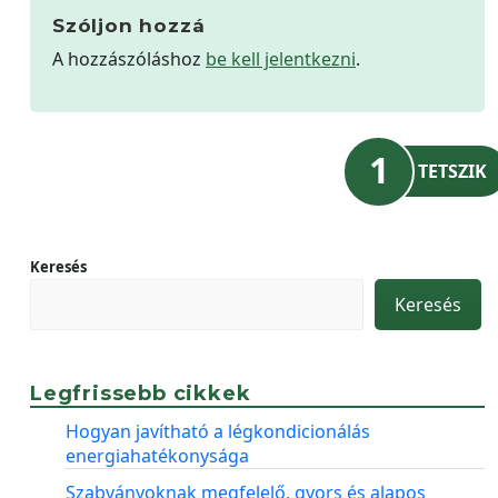
Szóljon hozzá
A hozzászóláshoz
be kell jelentkezni
.
1
TETSZIK
Keresés
Keresés
Legfrissebb cikkek
Hogyan javítható a légkondicionálás
energiahatékonysága
Szabványoknak megfelelő, gyors és alapos