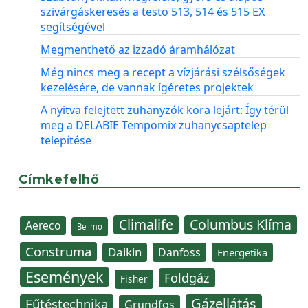
szivárgáskeresés a testo 513, 514 és 515 EX
segítségével
Megmenthető az izzadó áramhálózat
Még nincs meg a recept a vízjárási szélsőségek
kezelésére, de vannak ígéretes projektek
A nyitva felejtett zuhanyzók kora lejárt: Így térül
meg a DELABIE Tempomix zuhanycsaptelep
telepítése
Címkefelhő
Climalife
Columbus Klíma
Aereco
Belimo
Construma
Daikin
Danfoss
Energetika
Események
Földgáz
Fisher
Gázellátás
Fűtéstechnika
Grundfos