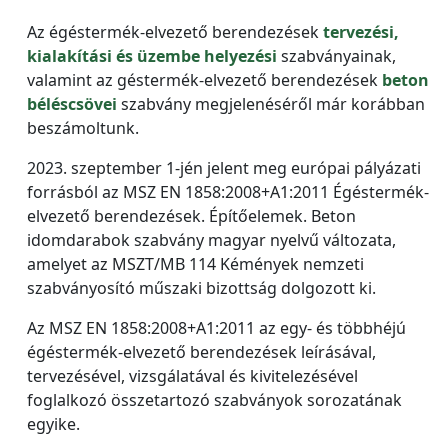
Az égéstermék-elvezető berendezések
tervezési,
kialakítási és üzembe helyezési
szabványainak,
valamint az géstermék-elvezető berendezések
beton
béléscsövei
szabvány megjelenéséről már korábban
beszámoltunk.
2023. szeptember 1-jén jelent meg európai pályázati
forrásból az MSZ EN 1858:2008+A1:2011 Égéstermék-
elvezető berendezések. Építőelemek. Beton
idomdarabok szabvány magyar nyelvű változata,
amelyet az MSZT/MB 114 Kémények nemzeti
szabványosító műszaki bizottság dolgozott ki.
Az MSZ EN 1858:2008+A1:2011 az egy- és többhéjú
égéstermék-elvezető berendezések leírásával,
tervezésével, vizsgálatával és kivitelezésével
foglalkozó összetartozó szabványok sorozatának
egyike.