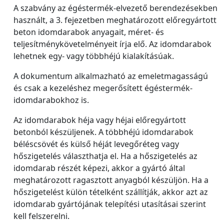
A szabvány az égéstermék-elvezető berendezésekben
használt, a 3. fejezetben meghatározott előregyártott
beton idomdarabok anyagait, méret- és
teljesítménykövetelményeit írja elő. Az idomdarabok
lehetnek egy- vagy többhéjú kialakításúak.
A dokumentum alkalmazható az emeletmagasságú
és csak a kezeléshez megerősített égéstermék-
idomdarabokhoz is.
Az idomdarabok héja vagy héjai előregyártott
betonból készüljenek. A többhéjú idomdarabok
béléscsövét és külső héját levegőréteg vagy
hőszigetelés választhatja el. Ha a hőszigetelés az
idomdarab részét képezi, akkor a gyártó által
meghatározott ragasztott anyagból készüljön. Ha a
hőszigetelést külön tételként szállítják, akkor azt az
idomdarab gyártójának telepítési utasításai szerint
kell felszerelni.