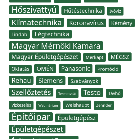
Hőszivattyú
Hűtéstechnika
Ivóvíz
Klímatechnika
Koronavírus
Kémény
Légtechnika
Lindab
Magyar Mérnöki Kamara
Magyar Épületgépészet
MÉGSZ
Merkapt
Panasonic
OMÉN
Oktatás
Promóció
Rehau
Siemens
Szabványok
Szellőztetés
Testo
Távhő
Termosztát
Weishaupt
Vízkezelés
Zehnder
Webinárium
Építőipar
Épületgépész
Épületgépészet