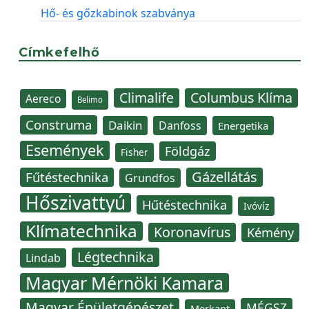
Hő- és gőzkabinok szabványa
Címkefelhő
Climalife
Columbus Klíma
Aereco
Belimo
Construma
Daikin
Danfoss
Energetika
Események
Földgáz
Fisher
Gázellátás
Fűtéstechnika
Grundfos
Hőszivattyú
Hűtéstechnika
Ivóvíz
Klímatechnika
Koronavírus
Kémény
Légtechnika
Lindab
Magyar Mérnöki Kamara
Magyar Épületgépészet
MÉGSZ
Merkapt