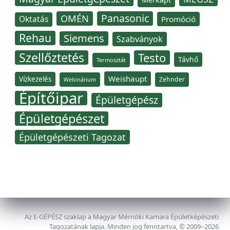
Panasonic
OMÉN
Oktatás
Promóció
Rehau
Siemens
Szabványok
Szellőztetés
Testo
Távhő
Termosztát
Weishaupt
Vízkezelés
Zehnder
Webinárium
Építőipar
Épületgépész
Épületgépészet
Épületgépészeti Tagozat
Az E-GÉPÉSZ szaklap a Magyar Mérnöki Kamara Épületképészeti
Tagozatának lapja. Minden jog fenntartva, © 2009–2026