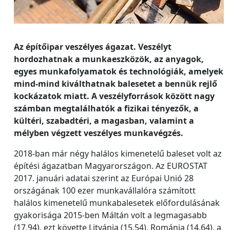
Az építőipar veszélyes ágazat. Veszélyt
hordozhatnak a munkaeszközök, az anyagok,
egyes munkafolyamatok és technológiák, amelyek
mind-mind kiválthatnak balesetet a bennük rejlő
kockázatok miatt. A veszélyforrások között nagy
számban megtalálhatók a fizikai tényezők, a
kültéri, szabadtéri, a magasban, valamint a
mélyben végzett veszélyes munkavégzés.
2018-ban már négy halálos kimenetelű baleset volt az
építési ágazatban Magyarországon. Az EUROSTAT
2017. januári adatai szerint az Európai Unió 28
országának 100 ezer munkavállalóra számított
halálos kimenetelű munkabalesetek előfordulásának
gyakorisága 2015-ben Máltán volt a legmagasabb
(17,94), ezt követte Litvánia (15,54), Románia (14,64), a