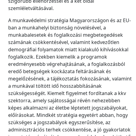
szigorúbb ellenőrzéssel és a két oldal
szemléletváltásával.
A munkavédelmi stratégia Magyarországon és az EU-
ban a munkahelyi biztonság növelésével, a
munkabalesetek és foglalkozási megbetegedések
számának csökkentésével, valamint kedvezőtlen
demográfiai folyamatok miatt kialakuló kihívásokkal
foglalkozik. Ezekben kiemelik a programok
eredményesebb végrehajtásának, a foglalkozásból
eredő betegségek kockázata feltárásának és
megelőzésének, a tájékoztatás fokozásának, valamint
a munkával töltött idő hosszabbításának
szükségességét. Kiemelt figyelmet fordítanak a kkv
szektorra, amely sajátosságai révén nehezebben
képes alkalmazni az életbe léptetett jogszabályokat,
előírásokat. Mindkét stratégia egyetért abban, hogy
szükséges a jogszabályok egyszerűsítése, az
adminisztrációs terhek csökkentése, a jó gyakorlatok