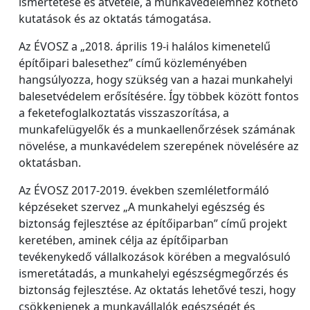
ismertetése és átvétele, a munkavédelemhez köthető
kutatások és az oktatás támogatása.
Az ÉVOSZ a „2018. április 19-i halálos kimenetelű
építőipari balesethez” című közleményében
hangsúlyozza, hogy szükség van a hazai munkahelyi
balesetvédelem erősítésére. Így többek között fontos
a feketefoglalkoztatás visszaszorítása, a
munkafelügyelők és a munkaellenőrzések számának
növelése, a munkavédelem szerepének növelésére az
oktatásban.
Az ÉVOSZ 2017-2019. években szemléletformáló
képzéseket szervez „A munkahelyi egészség és
biztonság fejlesztése az építőiparban” című projekt
keretében, aminek célja az építőiparban
tevékenykedő vállalkozások körében a megvalósuló
ismeretátadás, a munkahelyi egészségmegőrzés és
biztonság fejlesztése. Az oktatás lehetővé teszi, hogy
csökkenjenek a munkavállalók egészségét és