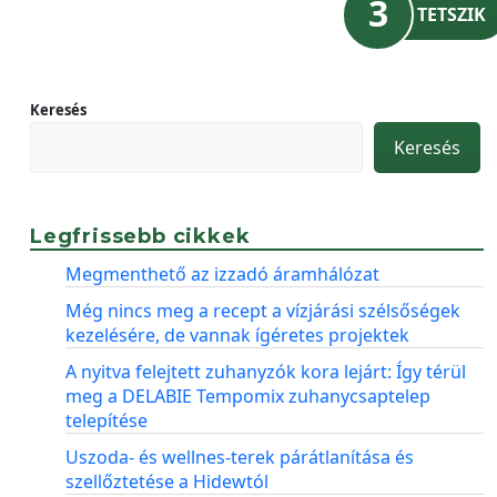
3
TETSZIK
Keresés
Keresés
Legfrissebb cikkek
Megmenthető az izzadó áramhálózat
Még nincs meg a recept a vízjárási szélsőségek
kezelésére, de vannak ígéretes projektek
A nyitva felejtett zuhanyzók kora lejárt: Így térül
meg a DELABIE Tempomix zuhanycsaptelep
telepítése
Uszoda- és wellnes-terek párátlanítása és
szellőztetése a Hidewtól