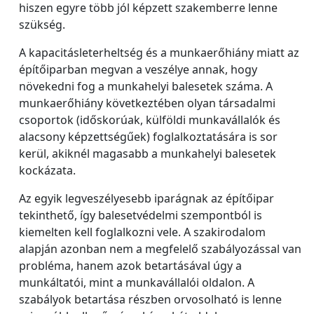
hiszen egyre több jól képzett szakemberre lenne
szükség.
A kapacitásleterheltség és a munkaerőhiány miatt az
építőiparban megvan a veszélye annak, hogy
növekedni fog a munkahelyi balesetek száma. A
munkaerőhiány következtében olyan társadalmi
csoportok (időskorúak, külföldi munkavállalók és
alacsony képzettségűek) foglalkoztatására is sor
kerül, akiknél magasabb a munkahelyi balesetek
kockázata.
Az egyik legveszélyesebb iparágnak az építőipar
tekinthető, így balesetvédelmi szempontból is
kiemelten kell foglalkozni vele. A szakirodalom
alapján azonban nem a megfelelő szabályozással van
probléma, hanem azok betartásával úgy a
munkáltatói, mint a munkavállalói oldalon. A
szabályok betartása részben orvosolható is lenne