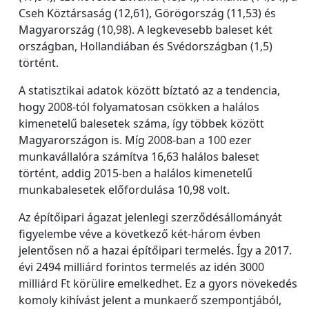
Cseh Köztársaság (12,61), Görögország (11,53) és
Magyarország (10,98). A legkevesebb baleset két
országban, Hollandiában és Svédországban (1,5)
történt.
A statisztikai adatok között bíztató az a tendencia,
hogy 2008-tól folyamatosan csökken a halálos
kimenetelű balesetek száma, így többek között
Magyarországon is. Míg 2008-ban a 100 ezer
munkavállalóra számítva 16,63 halálos baleset
történt, addig 2015-ben a halálos kimenetelű
munkabalesetek előfordulása 10,98 volt.
Az építőipari ágazat jelenlegi szerződésállományát
figyelembe véve a következő két-három évben
jelentősen nő a hazai építőipari termelés. Így a 2017.
évi 2494 milliárd forintos termelés az idén 3000
milliárd Ft körülire emelkedhet. Ez a gyors növekedés
komoly kihívást jelent a munkaerő szempontjából,