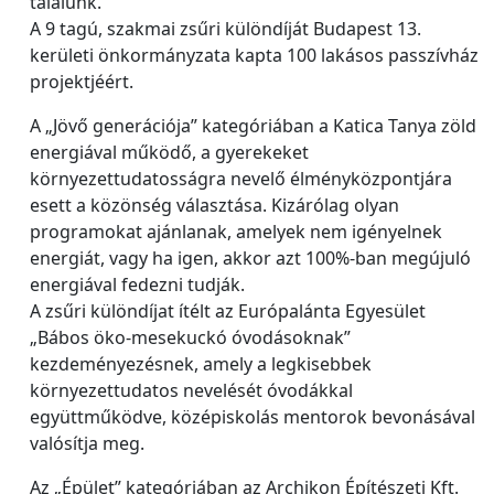
találunk.
A 9 tagú, szakmai zsűri különdíját Budapest 13.
kerületi önkormányzata kapta 100 lakásos passzívház
projektjéért.
A „Jövő generációja” kategóriában a Katica Tanya zöld
energiával működő, a gyerekeket
környezettudatosságra nevelő élményközpontjára
esett a közönség választása. Kizárólag olyan
programokat ajánlanak, amelyek nem igényelnek
energiát, vagy ha igen, akkor azt 100%-ban megújuló
energiával fedezni tudják.
A zsűri különdíjat ítélt az Európalánta Egyesület
„Bábos öko-mesekuckó óvodásoknak”
kezdeményezésnek, amely a legkisebbek
környezettudatos nevelését óvodákkal
együttműködve, középiskolás mentorok bevonásával
valósítja meg.
Az „Épület” kategóriában az Archikon Építészeti Kft.