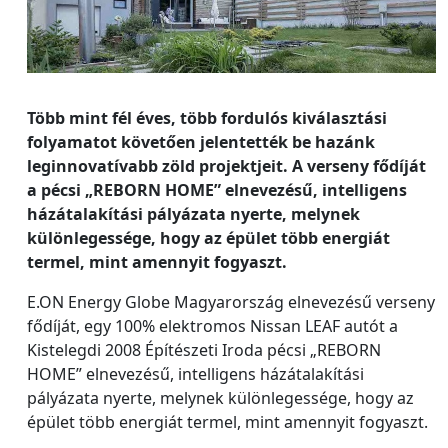
Több mint fél éves, több fordulós kiválasztási
folyamatot követően jelentették be hazánk
leginnovatívabb zöld projektjeit. A verseny fődíját
a pécsi „REBORN HOME” elnevezésű, intelligens
házátalakítási pályázata nyerte, melynek
különlegessége, hogy az épület több energiát
termel, mint amennyit fogyaszt.
E.ON Energy Globe Magyarország elnevezésű verseny
fődíját, egy 100% elektromos Nissan LEAF autót a
Kistelegdi 2008 Építészeti Iroda pécsi „REBORN
HOME” elnevezésű, intelligens házátalakítási
pályázata nyerte, melynek különlegessége, hogy az
épület több energiát termel, mint amennyit fogyaszt.