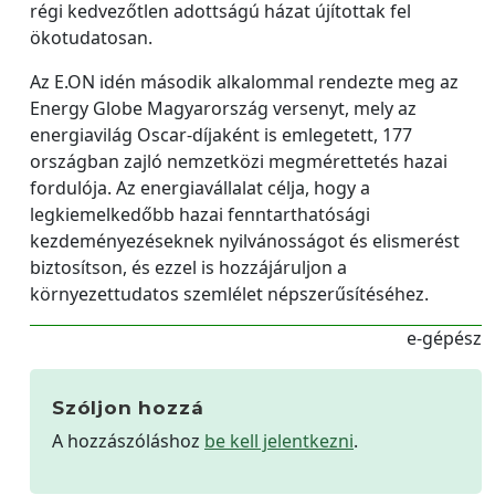
régi kedvezőtlen adottságú házat újítottak fel
ökotudatosan.
Az E.ON idén második alkalommal rendezte meg az
Energy Globe Magyarország versenyt, mely az
energiavilág Oscar-díjaként is emlegetett, 177
országban zajló nemzetközi megmérettetés hazai
fordulója. Az energiavállalat célja, hogy a
legkiemelkedőbb hazai fenntarthatósági
kezdeményezéseknek nyilvánosságot és elismerést
biztosítson, és ezzel is hozzájáruljon a
környezettudatos szemlélet népszerűsítéséhez.
e-gépész
Szóljon hozzá
A hozzászóláshoz
be kell jelentkezni
.