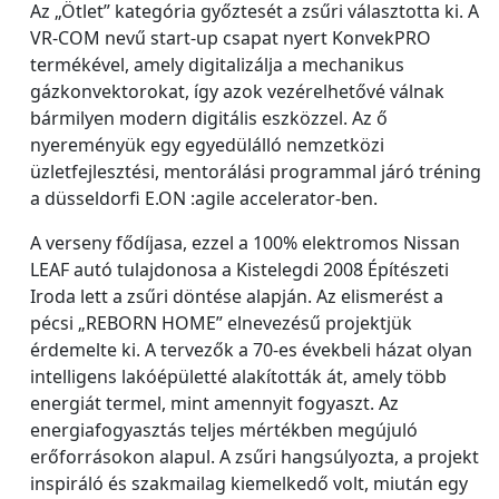
Az „Ötlet” kategória győztesét a zsűri választotta ki. A
VR-COM nevű start-up csapat nyert KonvekPRO
termékével, amely digitalizálja a mechanikus
gázkonvektorokat, így azok vezérelhetővé válnak
bármilyen modern digitális eszközzel. Az ő
nyereményük egy egyedülálló nemzetközi
üzletfejlesztési, mentorálási programmal járó tréning
a düsseldorfi E.ON :agile accelerator-ben.
A verseny fődíjasa, ezzel a 100% elektromos Nissan
LEAF autó tulajdonosa a Kistelegdi 2008 Építészeti
Iroda lett a zsűri döntése alapján. Az elismerést a
pécsi „REBORN HOME” elnevezésű projektjük
érdemelte ki. A tervezők a 70-es évekbeli házat olyan
intelligens lakóépületté alakították át, amely több
energiát termel, mint amennyit fogyaszt. Az
energiafogyasztás teljes mértékben megújuló
erőforrásokon alapul. A zsűri hangsúlyozta, a projekt
inspiráló és szakmailag kiemelkedő volt, miután egy