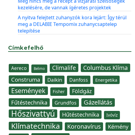
Még nincs meg a recept a vízjárási szélsőségek
kezelésére, de vannak ígéretes projektek
A nyitva felejtett zuhanyzók kora lejárt: Így térül
meg a DELABIE Tempomix zuhanycsaptelep
telepítése
Címkefelhő
Climalife
Columbus Klíma
Aereco
Belimo
Construma
Daikin
Danfoss
Energetika
Események
Földgáz
Fisher
Gázellátás
Fűtéstechnika
Grundfos
Hőszivattyú
Hűtéstechnika
Ivóvíz
Klímatechnika
Koronavírus
Kémény