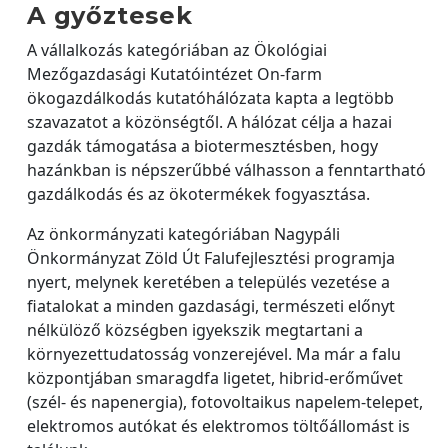
A győztesek
A vállalkozás kategóriában az Ökológiai
Mezőgazdasági Kutatóintézet On-farm
ökogazdálkodás kutatóhálózata kapta a legtöbb
szavazatot a közönségtől. A hálózat célja a hazai
gazdák támogatása a biotermesztésben, hogy
hazánkban is népszerűbbé válhasson a fenntartható
gazdálkodás és az ökotermékek fogyasztása.
Az önkormányzati kategóriában Nagypáli
Önkormányzat Zöld Út Falufejlesztési programja
nyert, melynek keretében a település vezetése a
fiatalokat a minden gazdasági, természeti előnyt
nélkülöző községben igyekszik megtartani a
környezettudatosság vonzerejével. Ma már a falu
központjában smaragdfa ligetet, hibrid-erőművet
(szél- és napenergia), fotovoltaikus napelem-telepet,
elektromos autókat és elektromos töltőállomást is