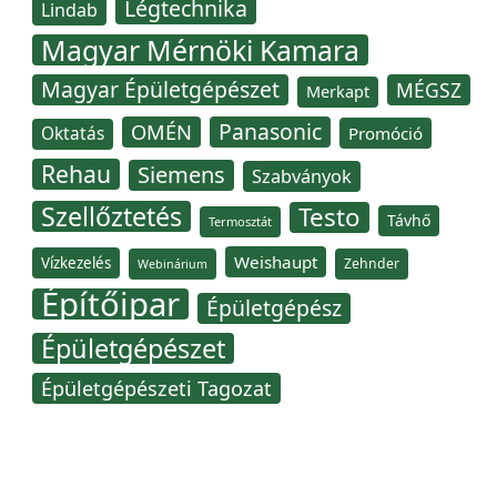
Légtechnika
Lindab
Magyar Mérnöki Kamara
Magyar Épületgépészet
MÉGSZ
Merkapt
Panasonic
OMÉN
Oktatás
Promóció
Rehau
Siemens
Szabványok
Szellőztetés
Testo
Távhő
Termosztát
Weishaupt
Vízkezelés
Zehnder
Webinárium
Építőipar
Épületgépész
Épületgépészet
Épületgépészeti Tagozat