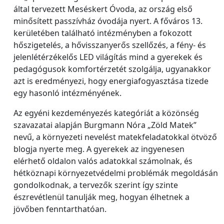
által tervezett Meséskert Óvoda, az ország első
minősített passzívház óvodája nyert. A főváros 13.
kerületében található intézményben a fokozott
hőszigetelés, a hővisszanyerős szellőzés, a fény- és
jelenlétérzékelős LED világítás mind a gyerekek és
pedagógusok komfortérzetét szolgálja, ugyanakkor
azt is eredményezi, hogy energiafogyasztása tizede
egy hasonló intézményének.
Az egyéni kezdeményezés kategóriát a közönség
szavazatai alapján Burgmann Nóra „Zöld Matek”
nevű, a környezeti nevelést matekfeladatokkal ötvöző
blogja nyerte meg. A gyerekek az ingyenesen
elérhető oldalon valós adatokkal számolnak, és
hétköznapi környezetvédelmi problémák megoldásán
gondolkodnak, a tervezők szerint így szinte
észrevétlenül tanulják meg, hogyan élhetnek a
jövőben fenntarthatóan.