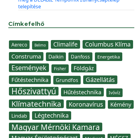
telepítése
Címkefelhő
Climalife
Columbus Klíma
Aereco
Belimo
Construma
Daikin
Danfoss
Energetika
Események
Földgáz
Fisher
Gázellátás
Fűtéstechnika
Grundfos
Hőszivattyú
Hűtéstechnika
Ivóvíz
Klímatechnika
Koronavírus
Kémény
Légtechnika
Lindab
Magyar Mérnöki Kamara
Magyar Épületgépészet