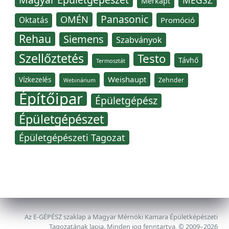
MÉGSZ
Merkapt
Panasonic
OMÉN
Oktatás
Promóció
Rehau
Siemens
Szabványok
Szellőztetés
Testo
Távhő
Termosztát
Weishaupt
Vízkezelés
Zehnder
Webinárium
Építőipar
Épületgépész
Épületgépészet
Épületgépészeti Tagozat
Az E-GÉPÉSZ szaklap a Magyar Mérnöki Kamara Épületképészeti
Tagozatának lapja. Minden jog fenntartva, © 2009–2026