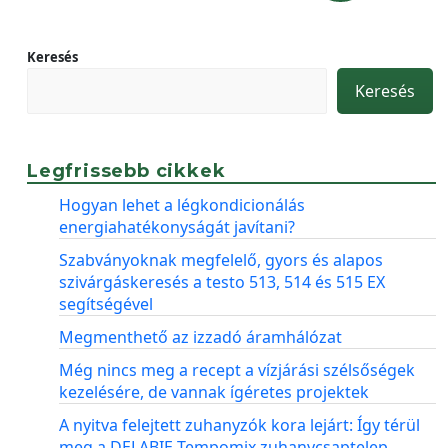
Keresés
Keresés
Legfrissebb cikkek
Hogyan lehet a légkondicionálás
energiahatékonyságát javítani?
Szabványoknak megfelelő, gyors és alapos
szivárgáskeresés a testo 513, 514 és 515 EX
segítségével
Megmenthető az izzadó áramhálózat
Még nincs meg a recept a vízjárási szélsőségek
kezelésére, de vannak ígéretes projektek
A nyitva felejtett zuhanyzók kora lejárt: Így térül
meg a DELABIE Tempomix zuhanycsaptelep