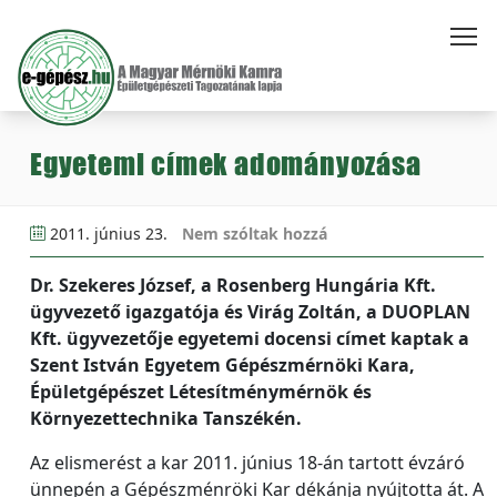
Egyetemi címek adományozása
2011. június 23.
Nem szóltak hozzá
Dr. Szekeres József, a Rosenberg Hungária Kft.
ügyvezető igazgatója és Virág Zoltán, a DUOPLAN
Kft. ügyvezetője egyetemi docensi címet kaptak a
Szent István Egyetem Gépészmérnöki Kara,
Épületgépészet Létesítménymérnök és
Környezettechnika Tanszékén.
Az elismerést a kar 2011. június 18-án tartott évzáró
ünnepén a Gépészménröki Kar dékánja nyújtotta át. A