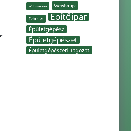
Weishaupt
Webinárium
Építőipar
Zehnder
Épületgépész
us
Épületgépészet
Épületgépészeti Tagozat