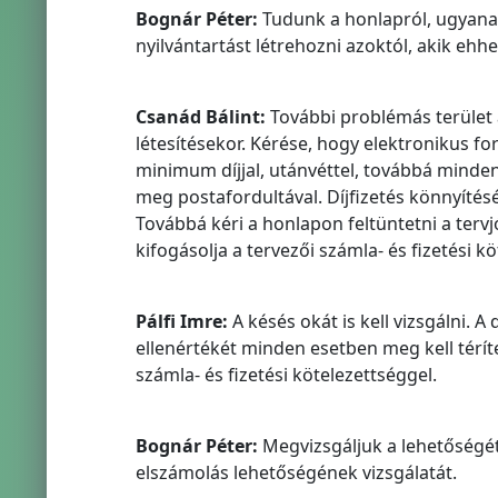
Bognár Péter:
Tudunk a honlapról, ugyanak
nyilvántartást létrehozni azoktól, akik ehh
Csanád Bálint:
További problémás terület 
létesítésekor. Kérése, hogy elektronikus fo
minimum díjjal, utánvéttel, továbbá minde
meg postafordultával. Díjfizetés könnyítésé
Továbbá kéri a honlapon feltüntetni a terv
kifogásolja a tervezői számla- és fizetési kö
Pálfi Imre:
A késés okát is kell vizsgálni. 
ellenértékét minden esetben meg kell téríten
számla- és fizetési kötelezettséggel.
Bognár Péter:
Megvizsgáljuk a lehetőségét. 
elszámolás lehetőségének vizsgálatát.