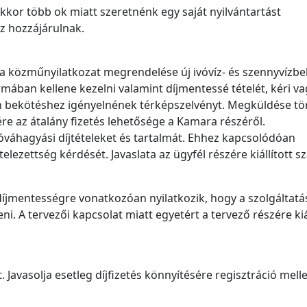
kor több ok miatt szeretnénk egy saját nyilvántartást
ez hozzájárulnak.
a közműnyilatkozat megrendelése új ivóvíz- és szennyvízbe
rmában kellene kezelni valamint díjmentessé tételét, kéri va
n bekötéshez igényelnének térképszelvényt. Megküldése tö
re az átalány fizetés lehetősége a Kamara részéről.
jóváhagyási díjtételeket és tartalmát. Ehhez kapcsolódóan
telezettség kérdését. Javaslata az ügyfél részére kiállított s
A díjmentességre vonatkozóan nyilatkozik, hogy a szolgáltat
i. A tervezői kapcsolat miatt egyetért a tervező részére kiál
Javasolja esetleg díjfizetés könnyítésére regisztráció mellet