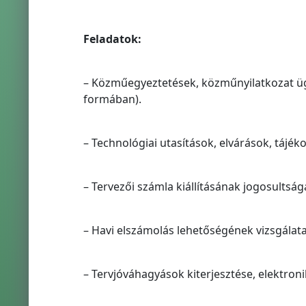
Feladatok:
– Közműegyeztetések, közműnyilatkozat üg
formában).
– Technológiai utasítások, elvárások, tájék
– Tervezői számla kiállításának jogosultság
– Havi elszámolás lehetőségének vizsgálata
– Tervjóváhagyások kiterjesztése, elektron