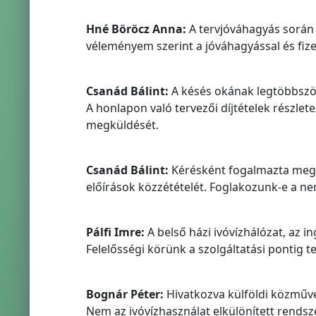
Hné Böröcz Anna:
A tervjóváhagyás során 
véleményem szerint a jóváhagyással és fizet
Csanád Bálint:
A késés okának legtöbbször
A honlapon való tervezői díjtételek részlete
megküldését.
Csanád Bálint:
Kérésként fogalmazta meg a
előírások közzétételét. Foglakozunk-e a nem
Pálfi Imre:
A belső házi ivóvízhálózat, az in
Felelősségi körünk a szolgáltatási pontig te
Bognár Péter:
Hivatkozva külföldi közműve
Nem az ivóvízhasználat elkülönített rendsz