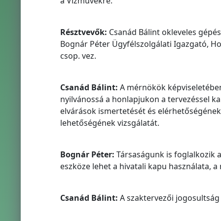
a Vízművekre.
Résztvevők:
Csanád Bálint okleveles gépés
Bognár Péter Ügyfélszolgálati Igazgató, H
csop. vez.
Csanád Bálint:
A mérnökök képviseletében 
nyilvánossá a honlapjukon a tervezéssel ka
elvárások ismertetését és elérhetőségének 
lehetőségének vizsgálatát.
Bognár Péter:
Társaságunk is foglalkozik 
eszköze lehet a hivatali kapu használata, 
Csanád Bálint:
A szaktervezői jogosultság 