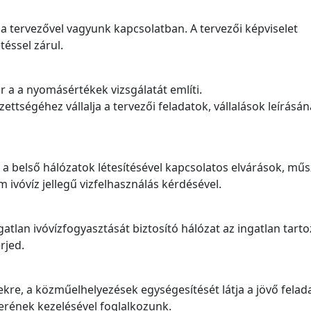
a tervezővel vagyunk kapcsolatban. A tervezői képviselet
éssel zárul.
 a a nyomásértékek vizsgálatát említi.
zettségéhez vállalja a tervezői feladatok, vállalások leírásá
 belső hálózatok létesítésével kapcsolatos elvárások, műs
 ivóvíz jellegű vizfelhasználás kérdésével.
gatlan ivóvízfogyasztását biztosító hálózat az ingatlan tarto
rjed.
kre, a közműelhelyezések egységesítését látja a jövő felad
erének kezelésével foglalkozunk.