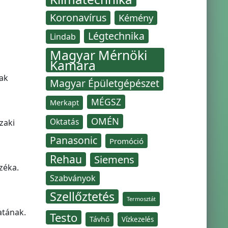
Koronavírus
Kémény
Légtechnika
Lindab
Magyar Mérnöki
Kamara
nak
Magyar Épületgépészet
MÉGSZ
Merkapt
OMÉN
Oktatás
zaki
Panasonic
Promóció
Rehau
Siemens
zéka.
Szabványok
Szellőztetés
Termosztát
atának.
Testo
Távhő
Vízkezelés