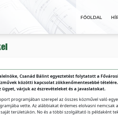
FŐOLDAL
HÍ
kel
lelnöke, Csanád Bálint egyeztetést folytatott a Főváros
 Vízművek közötti kapcsolat zökkenőmentesebbé tételére.
 ügyet, várjuk az észrevételeket és a javaslatokat.
soport programjában szerepel az összes közművel való egye
ogramjába vette. Az alábbiakat érdemes elolvasni nemcsak 
aját területükön. No és a többi szolgáltató is példaként te