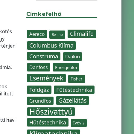
Címkefelhő
kötés
Climalife
Aereco
Belimo
gy
Columbus Klíma
rténjen
Construma
Daikin
zámla.
Danfoss
Energetika
Események
Fisher
ások
Fűtéstechnika
Földgáz
lított
Gázellátás
Grundfos
Hőszivattyú
ti havi
Hűtéstechnika
Ivóvíz
Klímatechnika