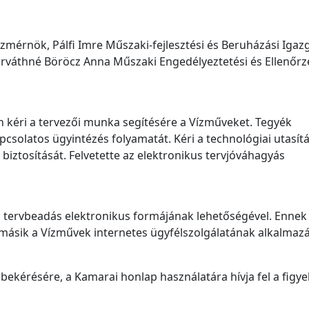
zmérnök, Pálfi Imre Műszaki-fejlesztési és Beruházási Igaz
orváthné Böröcz Anna Műszaki Engedélyeztetési és Ellenőrz
kéri a tervezői munka segítésére a Vízműveket. Tegyék
pcsolatos ügyintézés folyamatát. Kéri a technológiai utasít
biztosítását. Felvetette az elektronikus tervjóváhagyás
a tervbeadás elektronikus formájának lehetőségével. Ennek
a másik a Vízművek internetes ügyfélszolgálatának alkalmazá
bekérésére, a Kamarai honlap használatára hívja fel a figye