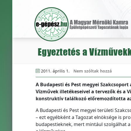
Egyeztetés a Vízművek
2011. április 1.
Nem szóltak hozzá
A Budapesti és Pest megyei Szakcsoport a
Vízművek illetékeseivel a tervezők és a
konstruktív találkozó előremozdította az
A Budapesti és Pest megyei területi Szakc
– ezt egyébként a Tagozat elnöksége is pr
budapestieknek, mert mintául szolgálhat a s