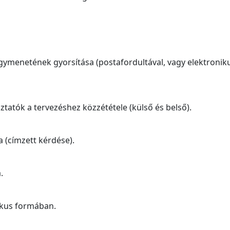
ymenetének gyorsítása (postafordultával, vagy elektronik
oztatók a tervezéshez közzététele (külső és belső).
a (címzett kérdése).
.
ikus formában.