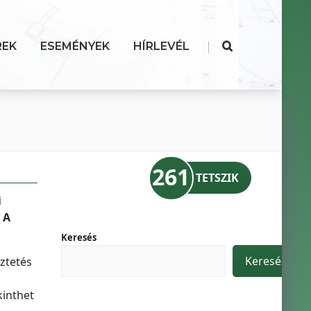
|
REK
ESEMÉNYEK
HÍRLEVÉL
261
TETSZIK
i
 A
Keresés
Keresés
ztetés
a
kinthet