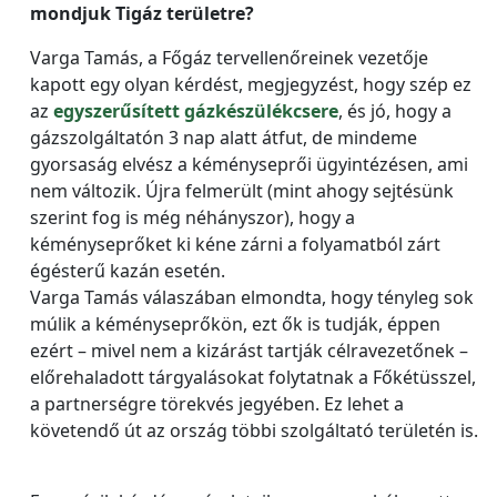
mondjuk Tigáz területre?
Varga Tamás, a Főgáz tervellenőreinek vezetője
kapott egy olyan kérdést, megjegyzést, hogy szép ez
az
egyszerűsített gázkészülékcsere
, és jó, hogy a
gázszolgáltatón 3 nap alatt átfut, de mindeme
gyorsaság elvész a kéményseprői ügyintézésen, ami
nem változik. Újra felmerült (mint ahogy sejtésünk
szerint fog is még néhányszor), hogy a
kéményseprőket ki kéne zárni a folyamatból zárt
égésterű kazán esetén.
Varga Tamás válaszában elmondta, hogy tényleg sok
múlik a kéményseprőkön, ezt ők is tudják, éppen
ezért – mivel nem a kizárást tartják célravezetőnek –
előrehaladott tárgyalásokat folytatnak a Főkétüsszel,
a partnerségre törekvés jegyében. Ez lehet a
követendő út az ország többi szolgáltató területén is.