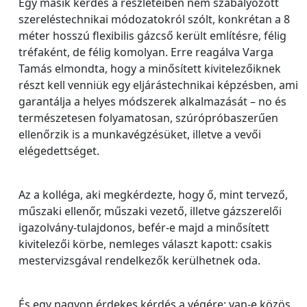
Egy másik kérdés a részleteiben nem szabályozott
szereléstechnikai módozatokról szólt, konkrétan a 8
méter hosszú flexibilis gázcső került említésre, félig
tréfaként, de félig komolyan. Erre reagálva Varga
Tamás elmondta, hogy a minősített kivitelezőiknek
részt kell venniük egy eljárástechnikai képzésben, ami
garantálja a helyes módszerek alkalmazását – no és
természetesen folyamatosan, szúrópróbaszerűen
ellenőrzik is a munkavégzésüket, illetve a vevői
elégedettséget.
Az a kolléga, aki megkérdezte, hogy ő, mint tervező,
műszaki ellenőr, műszaki vezető, illetve gázszerelői
igazolvány-tulajdonos, befér-e majd a minősített
kivitelezői körbe, nemleges választ kapott: csakis
mestervizsgával rendelkezők kerülhetnek oda.
És egy nagyon érdekes kérdés a végére: van-e közös