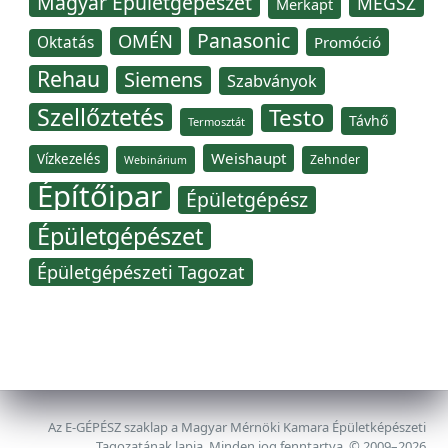
Magyar Épületgépészet
MÉGSZ
Merkapt
Panasonic
OMÉN
Oktatás
Promóció
Rehau
Siemens
Szabványok
Szellőztetés
Testo
Távhő
Termosztát
Weishaupt
Vízkezelés
Zehnder
Webinárium
Építőipar
Épületgépész
Épületgépészet
Épületgépészeti Tagozat
Az E-GÉPÉSZ szaklap a Magyar Mérnöki Kamara Épületképészeti
Tagozatának lapja. Minden jog fenntartva, © 2009–2026