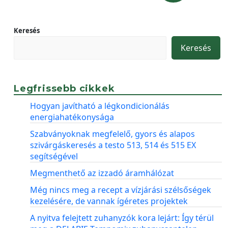
Keresés
Keresés
Legfrissebb cikkek
Hogyan javítható a légkondicionálás
energiahatékonysága
Szabványoknak megfelelő, gyors és alapos
szivárgáskeresés a testo 513, 514 és 515 EX
segítségével
Megmenthető az izzadó áramhálózat
Még nincs meg a recept a vízjárási szélsőségek
kezelésére, de vannak ígéretes projektek
A nyitva felejtett zuhanyzók kora lejárt: Így térül