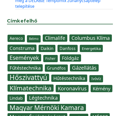
meg a DELABIE Tempomix zuhanycsaptelep
telepítése
Címkefelhő
Climalife
Columbus Klíma
Aereco
Belimo
Construma
Daikin
Danfoss
Energetika
Események
Földgáz
Fisher
Gázellátás
Fűtéstechnika
Grundfos
Hőszivattyú
Hűtéstechnika
Ivóvíz
Klímatechnika
Koronavírus
Kémény
Légtechnika
Lindab
Magyar Mérnöki Kamara