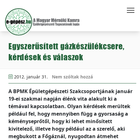
Egyszerűsített gázkészülékcsere,
kérdések és válaszok
2012. január 31.
Nem szóltak hozzá
A BPMK Épületgépészeti Szakcsoportjának január
19-ei szakmai napján élénk vita alakult ki a
témával kapcsolatban. Olyan kérdések merültek
például fel, hogy mennyiben függ a gyorsaság a
kéményseprőtől, hogy ki lehet minősített
kivitelező, illetve hogy például az a szerelő, aki
megbukott a Főgáznál, nyugodtan átmehet