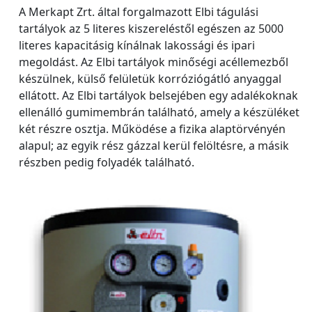
A Merkapt Zrt. által forgalmazott Elbi tágulási
tartályok az 5 literes kiszereléstől egészen az 5000
literes kapacitásig kínálnak lakossági és ipari
megoldást. Az Elbi tartályok minőségi acéllemezből
készülnek, külső felületük korróziógátló anyaggal
ellátott. Az Elbi tartályok belsejében egy adalékoknak
ellenálló gumimembrán található, amely a készüléket
két részre osztja. Működése a fizika alaptörvényén
alapul; az egyik rész gázzal kerül felöltésre, a másik
részben pedig folyadék található.