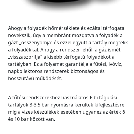
Ahogy a folyadék hőmérséklete és ezáltal térfogata
növekszik, úgy a membránt mozgatva a folyadék a
gázt „összenyomja” és ezzel együtt a tartály megtelik
a folyadékkal. Ahogy a rendszer lehűl, a gáz ismét
„visszaszorítja” a kisebb térfogatú folyadékot a
tartályban. Ez a folyamat garantálja a fűtési, ivóvíz,
napkollektoros rendszerek biztonságos és
hosszútávú működését.
A fűtési rendszerekhez használatos Elbi tágulási
tartályok 3-3,5 bar nyomásra kerültek kifejlesztésre,
míg a vizes készülékek esetében ugyanez az érték 6
és 10 bar között van.