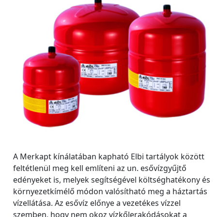
A Merkapt kínálatában kapható Elbi tartályok között
feltétlenül meg kell említeni az un. esővízgyűjtő
edényeket is, melyek segítségével költséghatékony és
környezetkímélő módon valósítható meg a háztartás
vízellátása. Az esővíz előnye a vezetékes vízzel
szemben, hogy nem okoz vízkőlerakódásokat a