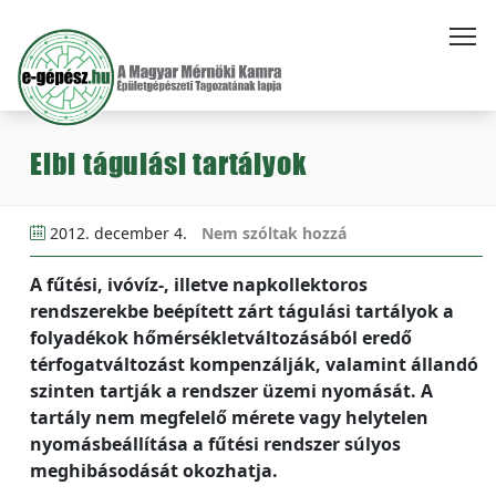
Elbi tágulási tartályok
2012. december 4.
Nem szóltak hozzá
A fűtési, ivóvíz-, illetve napkollektoros
rendszerekbe beépített zárt tágulási tartályok a
folyadékok hőmérsékletváltozásából eredő
térfogatváltozást kompenzálják, valamint állandó
szinten tartják a rendszer üzemi nyomását. A
tartály nem megfelelő mérete vagy helytelen
nyomásbeállítása a fűtési rendszer súlyos
meghibásodását okozhatja.