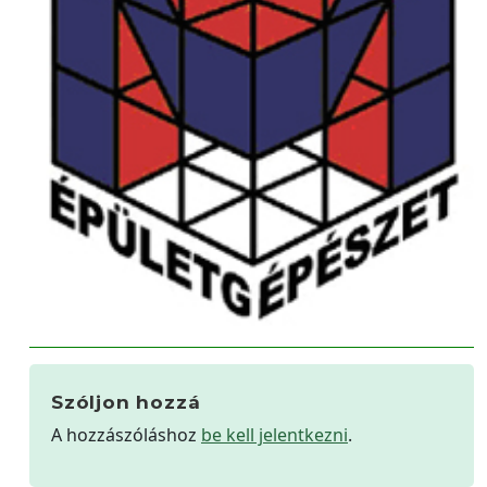
Szóljon hozzá
A hozzászóláshoz
be kell jelentkezni
.