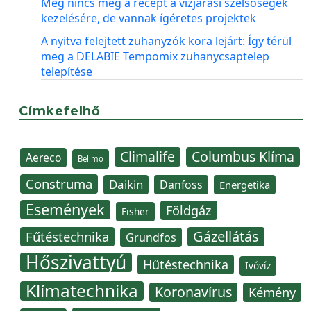
Még nincs meg a recept a vízjárási szélsőségek
kezelésére, de vannak ígéretes projektek
A nyitva felejtett zuhanyzók kora lejárt: Így térül
meg a DELABIE Tempomix zuhanycsaptelep
telepítése
Címkefelhő
Climalife
Columbus Klíma
Aereco
Belimo
Construma
Daikin
Danfoss
Energetika
Események
Földgáz
Fisher
Gázellátás
Fűtéstechnika
Grundfos
Hőszivattyú
Hűtéstechnika
Ivóvíz
Klímatechnika
Koronavírus
Kémény