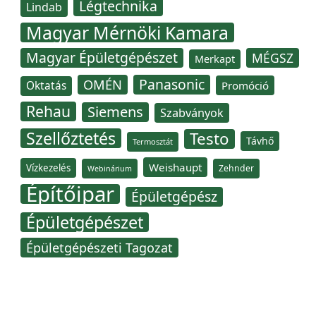
Légtechnika
Lindab
Magyar Mérnöki Kamara
Magyar Épületgépészet
MÉGSZ
Merkapt
Panasonic
OMÉN
Oktatás
Promóció
Rehau
Siemens
Szabványok
Szellőztetés
Testo
Távhő
Termosztát
Weishaupt
Vízkezelés
Zehnder
Webinárium
Építőipar
Épületgépész
Épületgépészet
Épületgépészeti Tagozat