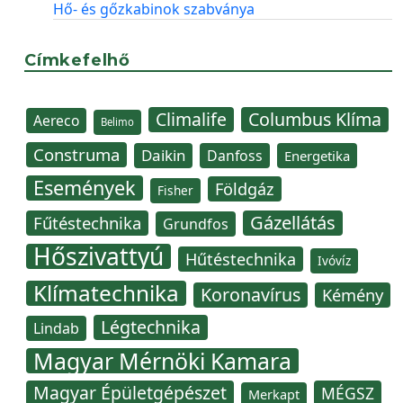
Hő- és gőzkabinok szabványa
Címkefelhő
Climalife
Columbus Klíma
Aereco
Belimo
Construma
Daikin
Danfoss
Energetika
Események
Földgáz
Fisher
Gázellátás
Fűtéstechnika
Grundfos
Hőszivattyú
Hűtéstechnika
Ivóvíz
Klímatechnika
Koronavírus
Kémény
Légtechnika
Lindab
Magyar Mérnöki Kamara
Magyar Épületgépészet
MÉGSZ
Merkapt