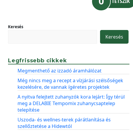
0
TETSZIK
Keresés
Keresés
Legfrissebb cikkek
Megmenthető az izzadó áramhálózat
Még nincs meg a recept a vízjárási szélsőségek
kezelésére, de vannak ígéretes projektek
A nyitva felejtett zuhanyzók kora lejárt: Így térül
meg a DELABIE Tempomix zuhanycsaptelep
telepítése
Uszoda- és wellnes-terek párátlanítása és
szellőztetése a Hidewtól