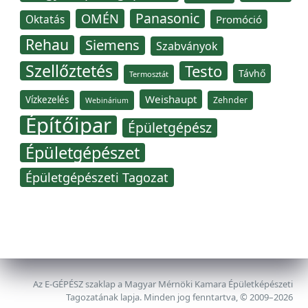
Panasonic
OMÉN
Oktatás
Promóció
Rehau
Siemens
Szabványok
Szellőztetés
Testo
Távhő
Termosztát
Weishaupt
Vízkezelés
Zehnder
Webinárium
Építőipar
Épületgépész
Épületgépészet
Épületgépészeti Tagozat
Az E-GÉPÉSZ szaklap a Magyar Mérnöki Kamara Épületképészeti
Tagozatának lapja. Minden jog fenntartva, © 2009–2026